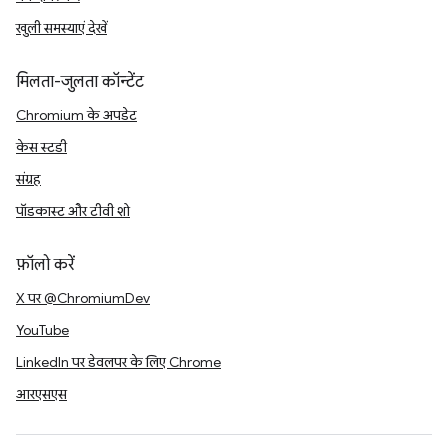
खुली समस्याएं देखें
मिलता-जुलता कॉन्टेंट
Chromium के अपडेट
केस स्टडी
संग्रह
पॉडकास्ट और टीवी शो
फ़ॉलो करें
X पर @ChromiumDev
YouTube
LinkedIn पर डेवलपर के लिए Chrome
आरएसएस