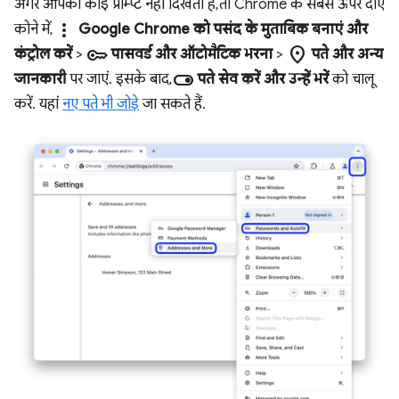
अगर आपको कोई प्रॉम्प्ट नहीं दिखता है, तो Chrome के सबसे ऊपर दाएं
more_vert
कोने में,
Google Chrome को पसंद के मुताबिक बनाएं और
key
location_on
कंट्रोल करें
>
पासवर्ड और ऑटोमैटिक भरना
>
पते और अन्य
toggle_on
जानकारी
पर जाएं. इसके बाद,
पते सेव करें और उन्हें भरें
को चालू
करें. यहां
नए पते भी जोड़े
जा सकते हैं.