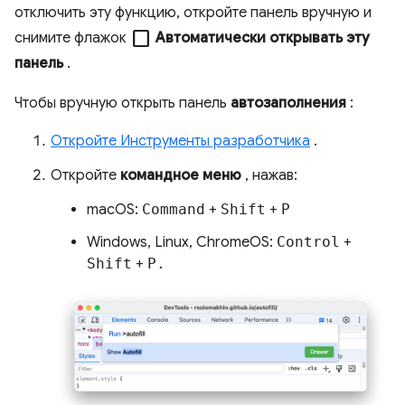
отключить эту функцию, откройте панель вручную и
check_box_outline_blank
снимите флажок
Автоматически открывать эту
панель
.
Чтобы вручную открыть панель
автозаполнения
:
Откройте Инструменты разработчика
.
Откройте
командное меню
, нажав:
macOS:
Command
+
Shift
+
P
Windows, Linux, ChromeOS:
Control
+
Shift
+
P.