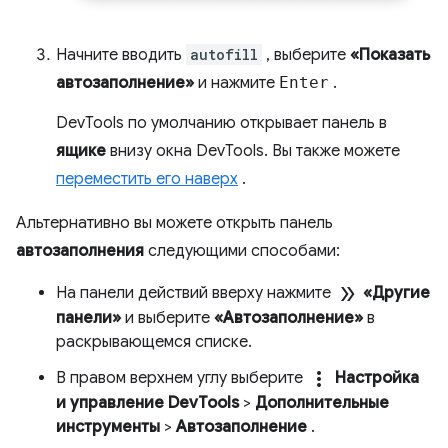
Начните вводить
autofill
, выберите
«Показать
автозаполнение»
и нажмите
Enter
.
DevTools по умолчанию открывает панель в
ящике
внизу окна DevTools. Вы также можете
переместить его наверх
.
Альтернативно вы можете открыть панель
автозаполнения
следующими способами:
double_arrow
На панели действий вверху нажмите
«Другие
панели»
и выберите
«Автозаполнение»
в
раскрывающемся списке.
more_vert
В правом верхнем углу выберите
Настройка
и управление DevTools
>
Дополнительные
инструменты
>
Автозаполнение
.