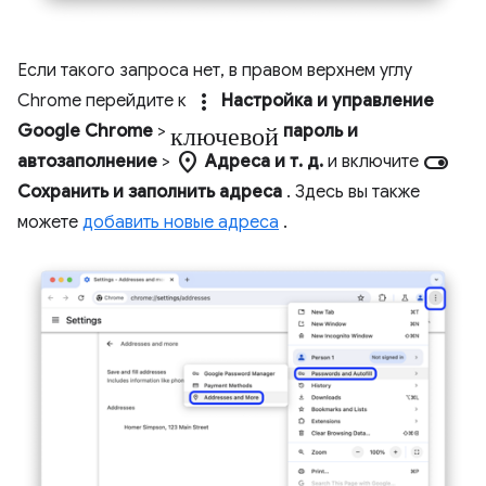
Если такого запроса нет, в правом верхнем углу
more_vert
Chrome перейдите к
Настройка и управление
ключевой
Google Chrome
>
пароль и
location_on
toggle_on
автозаполнение
>
Адреса и т. д.
и включите
Сохранить и заполнить адреса
. Здесь вы также
можете
добавить новые адреса
.