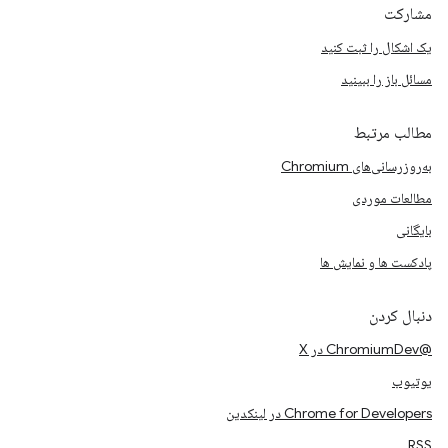
مشارکت
یک اشکال را ثبت کنید
مسائل باز را ببینید
مطالب مرتبط
به‌روزرسانی‌های Chromium
مطالعات موردی
بایگانی
پادکست ها و نمایش ها
دنبال کردن
@ChromiumDev در X
یوتیوب
Chrome for Developers در لینکدین
RSS