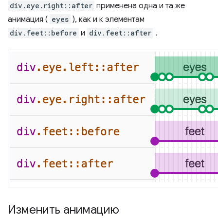
div.eye.right::after
применена одна и та же
анимация (
eyes
), как и к элементам
div.feet::before
и
div.feet::after
.
Изменить анимацию