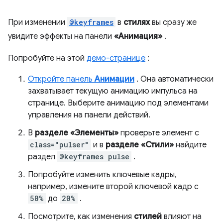
При изменении
@keyframes
в
стилях
вы сразу же
увидите эффекты на панели
«Анимация»
.
Попробуйте на этой
демо-странице
:
Откройте панель
Анимации
. Она автоматически
захватывает текущую анимацию импульса на
странице. Выберите анимацию под элементами
управления на панели действий.
В
разделе «Элементы»
проверьте элемент с
class="pulser"
и в
разделе «Стили»
найдите
раздел
@keyframes pulse
.
Попробуйте изменить ключевые кадры,
например, измените второй ключевой кадр с
50%
до
20%
.
Посмотрите, как изменения
стилей
влияют на