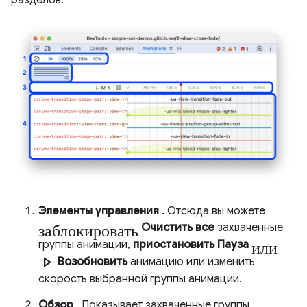
Элементы управления
. Отсюда вы можете
заблокировать
Очистить все
захваченные
или
группы анимации,
приостановить Пауза
play_arrow
Возобновить
анимацию или изменить
скорость выбранной группы анимации.
Обзор
. Показывает захваченные группы