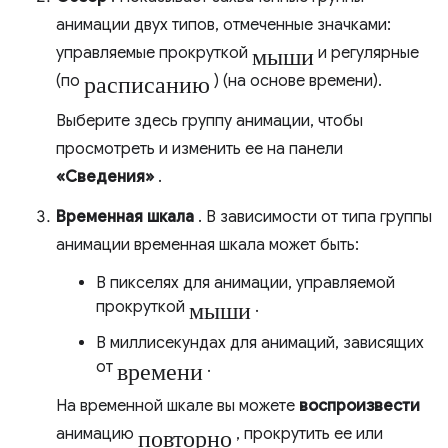
анимации двух типов, отмеченные значками:
мыши
управляемые прокруткой
и регулярные
расписанию
(по
) (на основе времени).
Выберите здесь группу анимации, чтобы
просмотреть и изменить ее на панели
«Сведения»
.
Временная шкала
. В зависимости от типа группы
анимации временная шкала может быть:
В пикселях для анимации, управляемой
мыши
прокруткой
.
В миллисекундах для анимаций, зависящих
времени
от
.
На временной шкале вы можете
воспроизвести
повторно
анимацию
, прокрутить ее или