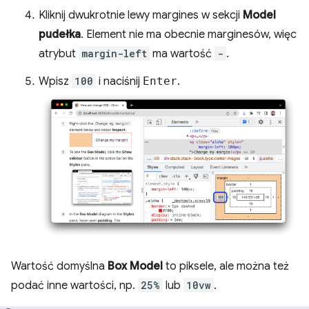
Kliknij dwukrotnie lewy margines w sekcji
Model
pudełka
. Element nie ma obecnie marginesów, więc
atrybut
margin-left
ma wartość
-
.
Wpisz
100
i naciśnij
Enter
.
Wartość domyślna
Box Model
to piksele, ale można też
podać inne wartości, np.
25%
lub
10vw
.