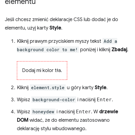
elementu
Jeśli chcesz zmienić deklaracje CSS lub dodać je do
elementu, użyj karty
Style
.
Kliknij prawym przyciskiem myszy tekst
Add a
background color to me!
poniżej i kliknij
Zbadaj
.
Dodaj mi kolor tła.
Kliknij
element.style
u góry karty
Style
.
Wpisz
background-color
i naciśnij
Enter
.
Wpisz
honeydew
i naciśnij
Enter
. W
drzewie
DOM
widać, że do elementu zastosowano
deklarację stylu wbudowanego.