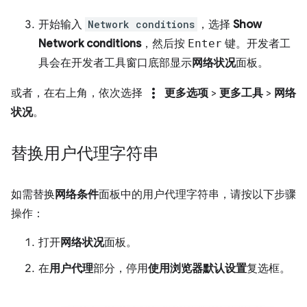
开始输入
Network conditions
，选择
Show
Network conditions
，然后按
Enter
键。开发者工
具会在开发者工具窗口底部显示
网络状况
面板。
more_vert
或者，在右上角，依次选择
更多选项
>
更多工具
>
网络
状况
。
替换用户代理字符串
如需替换
网络条件
面板中的用户代理字符串，请按以下步骤
操作：
打开
网络状况
面板。
在
用户代理
部分，停用
使用浏览器默认设置
复选框。