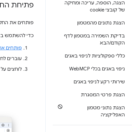
הצגה
,
הוספה
,
עריכה ומחיקה
פתיחת החלו
של קובצי cookie
פותחים את החלו
הצגת נתונים מהמטמון
כדי להשתמש בח
בדיקת השמירה במטמון לדף
הקודם
/
הבא
פותחים את
כללי ספקולציות לניפוי באגים
עוברים לחל
ניפוי באגים בכלי Web
MCP
לוחצים על
שירותי רקע לניפוי באגים
הצגת פרטי המסגרת
הצגת נתוני מטמון
האפליקציה