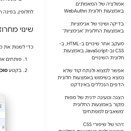
אמולציה של המאמתים
באמצעות חלונית Web
Authn
לחלופין, בפינה 
בדיקה ושינוי של אנימציות
שינוי מחרו
באמצעות החלונית 'אנימציות'
מעקב אחר שינויים ב-HTML
,
ב-
כדי לשנות את מ
CSS וב-Java
Script באמצעות
חלונית השינויים
פותחים את
בקטע
סוכ
אפשר למצוא ולנתח קוד שלא
נמצא בשימוש באמצעות חלונית
הדפים הנכללים באינדקס
הצגה וטעינה ידנית של מפות
מקור באמצעות החלונית
'משאבים למפתחים'
זיהוי של שיפורי CSS