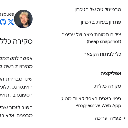
טרמינולוגיה של הזיכרון
asques
פתרון בעיות בזיכרון
צילום תמונות מצב של ערימה
סקירה כללי
(heap snapshot)
כלי לניתוח הקצאה
אפשר להשתמש ב
מהירויות רשת שו
אפליקציה
שינוי מברירת ה
סקירה כללית
האינטרנט. כלומר
רספונסיבי, תאימו
ניפוי באגים באפליקציות מסוג
Progressive Web App
מבפנים, אלא רק את
צפייה ועריכה