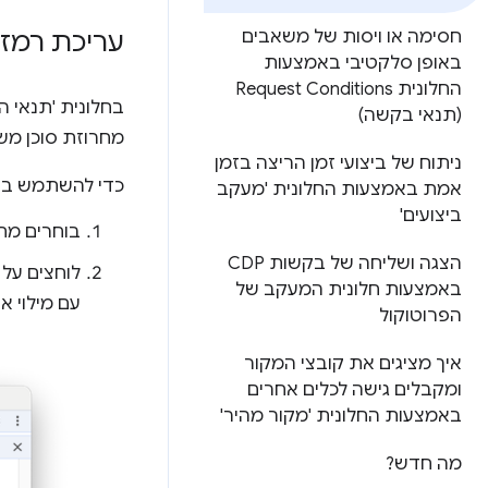
עריכת רמזים על הלקוח (ts
חסימה או ויסות של משאבים
באופן סלקטיבי באמצעות
החלונית Request Conditions
בחלונית 'תנאי 
(תנאי בקשה)
מחרוזת סוכן מ
ניתוח של ביצועי זמן הריצה בזמן
כדי להשתמש בתכ
אמת באמצעות החלונית 'מעקב
ביצועים'
בוחרים מח
הצגה ושליחה של בקשות CDP
לוחצים על
באמצעות חלונית המעקב של
עם מילוי א
הפרוטוקול
איך מציגים את קובצי המקור
ומקבלים גישה לכלים אחרים
באמצעות החלונית 'מקור מהיר'
מה חדש?