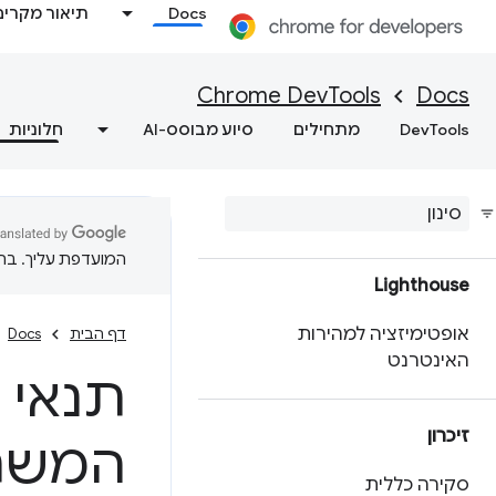
התאמה אישית של נתוני
Docs
תיאור מקרים
הביצועים באמצעות API
להרחבה
Chrome DevTools
Docs
מקבלים תובנות פרקטיות לגבי
DevTools
מתחילים
סיוע מבוסס-AI
חלוניות
ביצועי האתר
שמירת נתוני מעקב אחר
ביצועים
המועדפת עליך. בתרג
Lighthouse
אופטימיזציה למהירות
דף הבית
Docs
האינטרנט
תנאי 
זיכרון
המשת
סקירה כללית