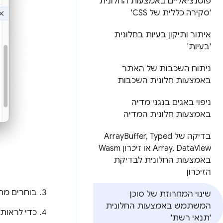
פוטנציאליים באמצעות החלונית
'סקירה כללית של CSS'
איתור ותיקון בעיות בחלונית
'בעיות'
ניתוח השכבות של האתר
באמצעות חלונית השכבות
ניפוי באגים בנגני מדיה
באמצעות חלונית המדיה
בדיקה של Array
Typed
,
Buffer
Data
,
Array
View או זיכרון Wasm
באמצעות החלונית לבדיקת
הזיכרון
בוחרים מח
שינוי המחרוזת של סוכן
המשתמש באמצעות החלונית
כדי לראות 
'תנאי רשת'