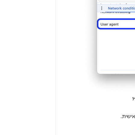
ל
ישית.