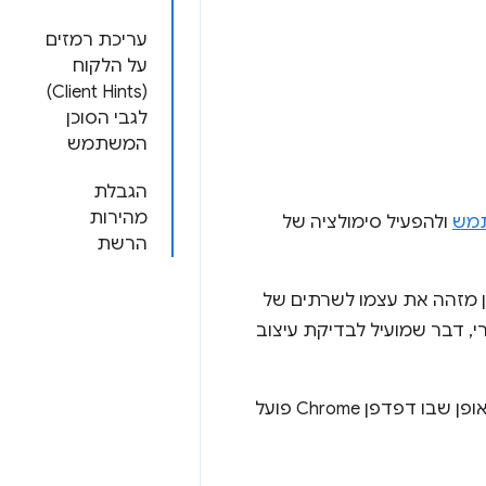
עריכת רמזים
על הלקוח
(Client Hints)
לגבי הסוכן
המשתמש
הגבלת
מהירות
תמש
ולהפעיל סימולציה של
הרשת
 מזהה את עצמו לשרתים של
י, דבר שמועיל לבדיקת עיצוב
חשוב לזכור שביטול ברירת המחדל של מחרוזת סוכן המשתמש לא משנה את האופן שבו דפדפן Chrome פועל