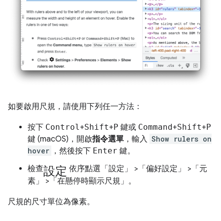
如要啟用尺規，請使用下列任一方法：
按下
Control
+
Shift
+
P
鍵或
Command
+
Shift
+
P
鍵 (macOS)，開啟
指令選單
，輸入
Show rulers on
hover
，然後按下
Enter
鍵。
設定
檢查
依序點選「設定」
>「偏好設定」
>「元
素」
>「在懸停時顯示尺規」
。
尺規的尺寸單位為像素。