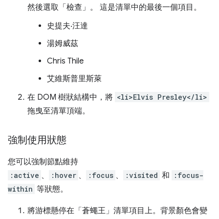
然後選取「檢查」
。 這是清單中的最後一個項目。
史提夫‧汪達
湯姆威茲
Chris Thile
艾維斯普里斯萊
在 DOM 樹狀結構中，將
<li>Elvis Presley</li>
拖曳至清單頂端。
強制使用狀態
您可以強制節點維持
:active
、
:hover
、
:focus
、
:visited
和
:focus-
within
等狀態。
將游標懸停在「蒼蠅王」
清單項目上。背景顏色會變