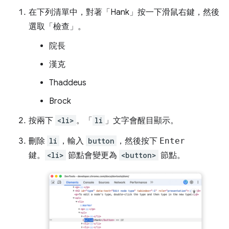
在下列清單中，對著「Hank」
按一下滑鼠右鍵，然後
選取「檢查」
。
院長
漢克
Thaddeus
Brock
按兩下
<li>
。「
li
」文字會醒目顯示。
刪除
li
，輸入
button
，然後按下
Enter
鍵。
<li>
節點會變更為
<button>
節點。