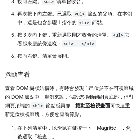
按
向左
鍵。
<ul>
清單會收合。
再次按下
向左
鍵。已選取
<ul>
節點的父項。在本例
中，這是包含步驟 1 指令的
<li>
節點。
按 3 次
向下
鍵，重新選取剛才收合的清單。
<ul>
它
看起來應該像這樣：
<ul>...</ul>
按
向右
鍵。清單會展開。
捲動查看
查看 DOM 樹狀結構時，有時會發現自己位於不在可視區域
的 DOM 節點中。舉例來說，假設您捲動到網頁底部，但對
網頁頂端的
<h1>
節點感興趣。
捲動至檢視畫面
可快速重
新定位檢視區塊，方便您查看節點。
在下列清單中，以滑鼠右鍵按一下「Magritte」
，然
後選取「檢查」
。