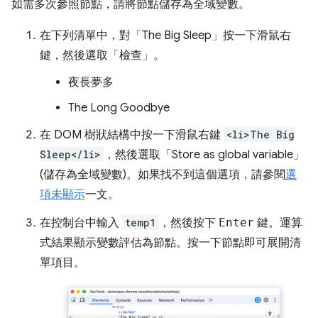
如需多次參照節點，請將節點儲存為全域變數。
在下列清單中，對「The Big Sleep」
按一下滑鼠右
鍵，然後選取「檢查」
。
夜長夢多
The Long Goodbye
在 DOM 樹狀結構中按一下滑鼠右鍵
<li>The Big
Sleep</li>
，然後選取「Store as global variable」
(儲存為全域變數)
。如果找不到這個選項，請參閱
選
項未顯示
一文。
在控制台中輸入
temp1
，然後按下
Enter
鍵。運算
式結果顯示變數評估為節點。按一下節點即可展開清
單項目。