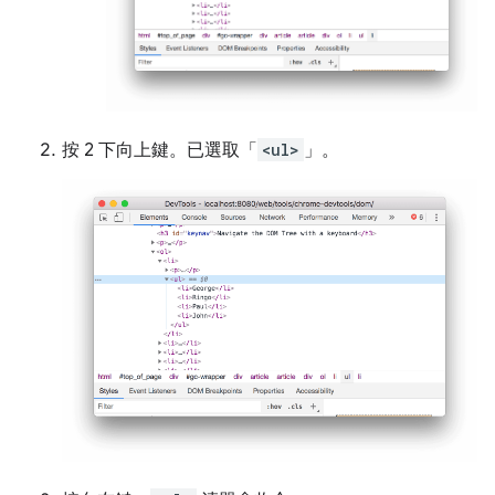
按 2 下
向上
鍵。已選取「
<ul>
」。