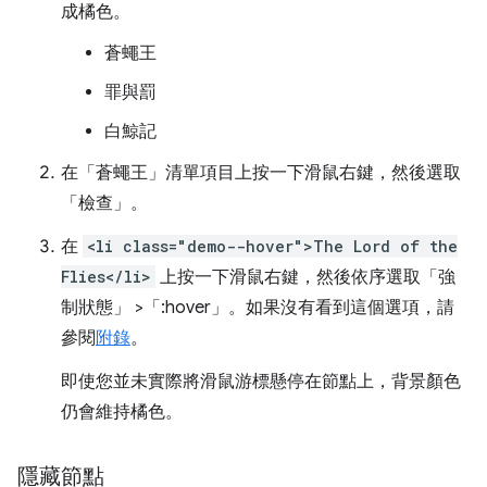
成橘色。
蒼蠅王
罪與罰
白鯨記
在「蒼蠅王」
清單項目上按一下滑鼠右鍵，然後選取
「檢查」
。
在
<li class="demo--hover">The Lord of the
Flies</li>
上按一下滑鼠右鍵，然後依序選取「強
制狀態」
>「:hover」
。如果沒有看到這個選項，請
參閱
附錄
。
即使您並未實際將滑鼠游標懸停在節點上，背景顏色
仍會維持橘色。
隱藏節點