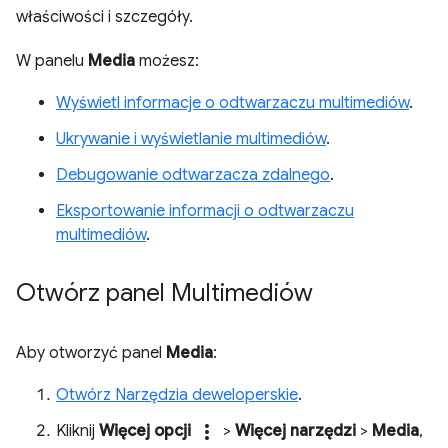
właściwości i szczegóły.
W panelu
Media
możesz:
Wyświetl informacje o odtwarzaczu multimediów
.
Ukrywanie i wyświetlanie multimediów
.
Debugowanie odtwarzacza zdalnego
.
Eksportowanie informacji o odtwarzaczu
multimediów
.
Otwórz panel Multimediów
Aby otworzyć panel
Media
:
Otwórz Narzędzia deweloperskie
.
more_vert
Kliknij
Więcej opcji
>
Więcej narzędzi
>
Media
,