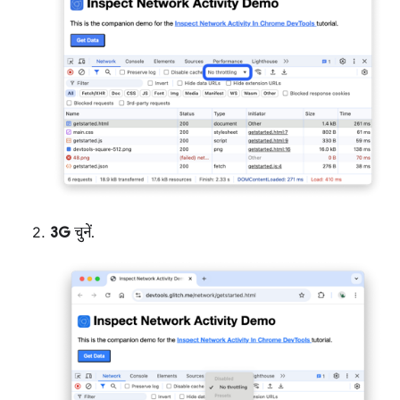
3G
चुनें.