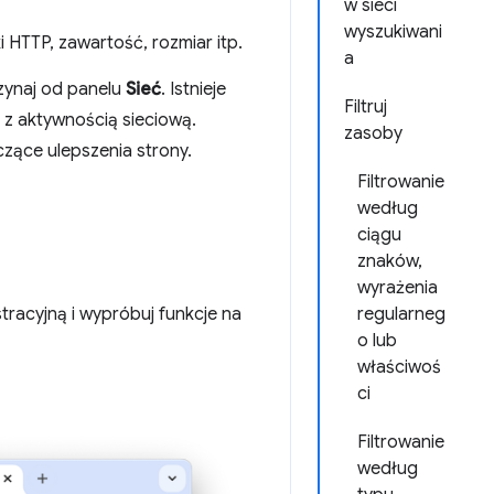
w sieci
wyszukiwani
HTTP, zawartość, rozmiar itp.
a
ynaj od panelu
Sieć
. Istnieje
Filtruj
 z aktywnością sieciową.
zasoby
zące ulepszenia strony.
Filtrowanie
według
ciągu
znaków,
wyrażenia
racyjną i wypróbuj funkcje na
regularneg
o lub
właściwoś
ci
Filtrowanie
według