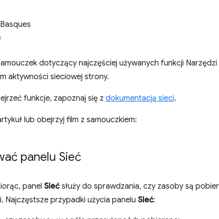
 Basques
samouczek dotyczący najczęściej używanych funkcji Narzędz
m aktywności sieciowej strony.
zejrzeć funkcje, zapoznaj się z
dokumentacją sieci
.
artykuł lub obejrzyj film z samouczkiem:
wać panelu Sieć
iorąc, panel
Sieć
służy do sprawdzania, czy zasoby są pobier
i. Najczęstsze przypadki użycia panelu
Sieć
: