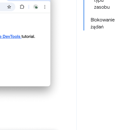
typu
zasobu
Blokowanie
żądań