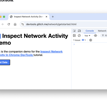
Konsola
.