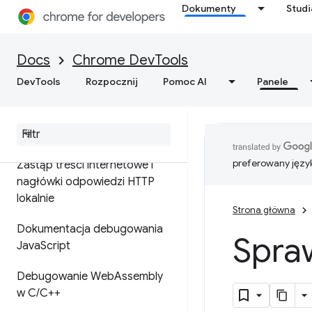
zamiast wdrażany za pomocą
Dokumenty
Stud
map źródłowych
rozszerzenie mapy źródeł
Docs
Chrome DevTools
ignoreList
DevTools
Rozpocznij
Pomoc AI
Panele
Konfigurowanie obszarów
roboczych w celu zapisywania
zmian w plikach źródłowych
preferowany języ
Zastąp treści internetowe i
nagłówki odpowiedzi HTTP
lokalnie
Strona główna
Dokumentacja debugowania
Spra
Java
Script
Debugowanie Web
Assembly
w C
/
C++