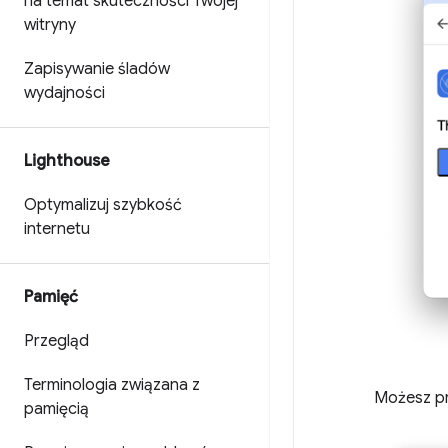
na temat skuteczności Twojej
witryny
Zapisywanie śladów
wydajności
Lighthouse
Optymalizuj szybkość
internetu
Pamięć
Przegląd
Terminologia związana z
Możesz pr
pamięcią