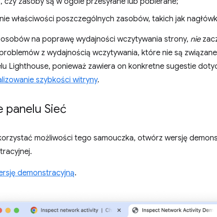
, czy zasoby są w ogóle przesyłane lub pobierane;
ie właściwości poszczególnych zasobów, takich jak nagłówki 
sposobów na poprawę wydajności wczytywania strony,
nie
zacz
 problemów z wydajnością wczytywania, które nie są związane
lu Lighthouse, ponieważ zawiera on konkretne sugestie dotyc
izowanie szybkości witryny
.
e panelu Sieć
korzystać możliwości tego samouczka, otwórz wersję demonst
racyjnej.
ersję demonstracyjną
.