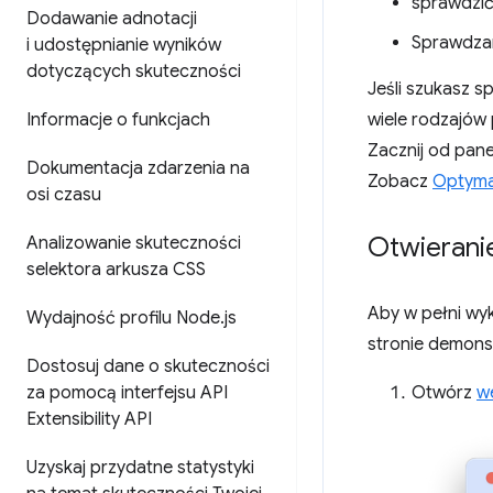
sprawdzić
Dodawanie adnotacji
Sprawdzan
i udostępnianie wyników
dotyczących skuteczności
Jeśli szukasz 
Informacje o funkcjach
wiele rodzajów
Zacznij od pane
Dokumentacja zdarzenia na
Zobacz
Optymal
osi czasu
Otwierani
Analizowanie skuteczności
selektora arkusza CSS
Aby w pełni wy
Wydajność profilu Node
.
js
stronie demonst
Dostosuj dane o skuteczności
za pomocą interfejsu API
Otwórz
w
Extensibility API
Uzyskaj przydatne statystyki