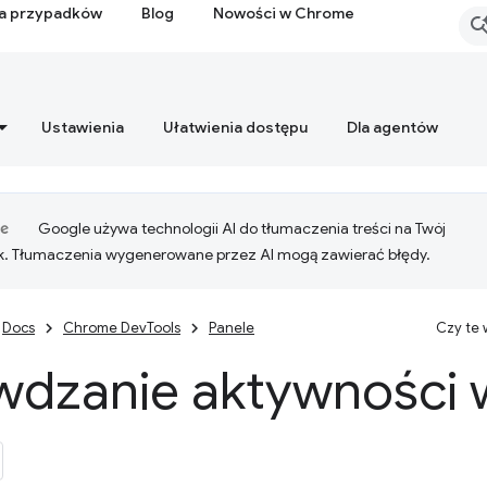
ia przypadków
Blog
Nowości w Chrome
Ustawienia
Ułatwienia dostępu
Dla agentów
Google używa technologii AI do tłumaczenia treści na Twój
k. Tłumaczenia wygenerowane przez AI mogą zawierać błędy.
Docs
Chrome DevTools
Panele
Czy te
wdzanie aktywności w