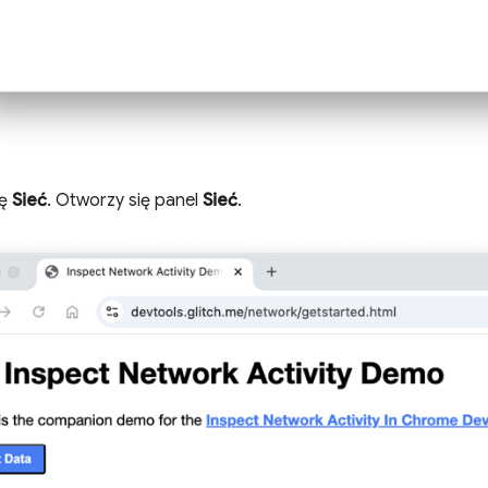
tę
Sieć
. Otworzy się panel
Sieć
.