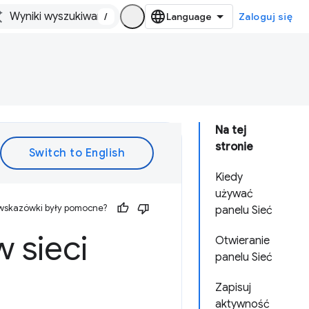
/
Zaloguj się
Na tej
stronie
Kiedy
używać
 wskazówki były pomocne?
panelu Sieć
 sieci
Otwieranie
panelu Sieć
Zapisuj
aktywność