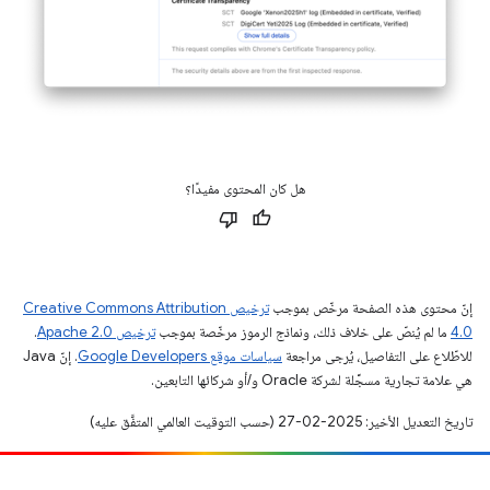
هل كان المحتوى مفيدًا؟
إنّ محتوى هذه الصفحة مرخّص بموجب
ترخيص Creative Commons Attribution
4.0‏
ما لم يُنصّ على خلاف ذلك، ونماذج الرموز مرخّصة بموجب
ترخيص Apache 2.0‏
.
للاطّلاع على التفاصيل، يُرجى مراجعة
سياسات موقع Google Developers‏
. إنّ Java
هي علامة تجارية مسجَّلة لشركة Oracle و/أو شركائها التابعين.
تاريخ التعديل الأخير: 2025-02-27 (حسب التوقيت العالمي المتفَّق عليه)