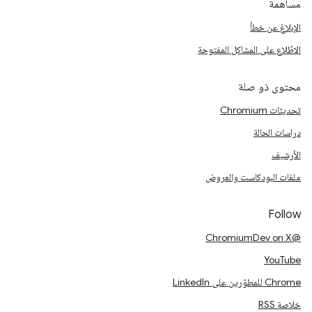
مساهمة
الإبلاغ عن خطأ
الاطّلاع على المشاكل المفتوحة
محتوى ذو صلة
تحديثات Chromium
دراسات الحالة
الأرشيف
ملفات البودكاست والعروض
Follow
@ChromiumDev on X
YouTube
Chrome للمطوّرين على LinkedIn
خلاصة RSS