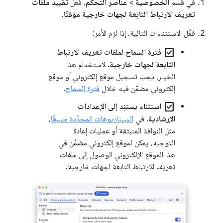
في قسم
الخصوصية
>
عناصر التحكم
، فعِّل
تقييد ملفات
تعريف الارتباط التابعة لجهات خارجية مؤقتًا
.
فعِّل الاستثناءات التالية، إذا لزم الأمر:
check_box
فترة السماح لملفات تعريف الارتباط
التابعة لجهات خارجية
. لاستخدام هذا
الخيار، يجب تسجيل موقع إلكتروني أو موقع
إلكتروني مضمّن فيه خلال
فترة السماح
.
check_box
استثناء يستنِد إلى الإعدادات
الإرشادية
. في
السيناريوهات المحدّدة مسبقًا
،
مثل النوافذ المنبثقة أو عمليات إعادة
التوجيه، يمكن لموقع إلكتروني مضمَّن في
هذا الموقع الإلكتروني الوصول إلى ملفات
تعريف الارتباط التابعة لجهات خارجية.