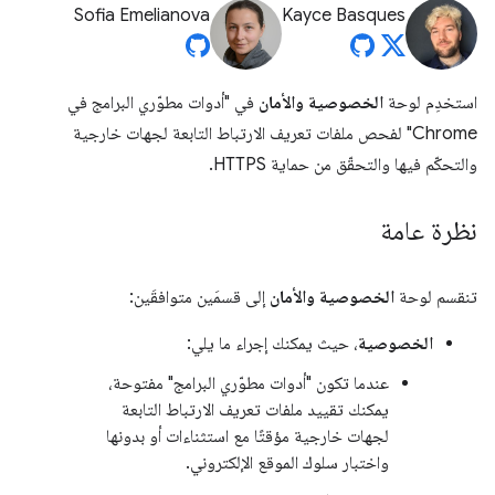
Sofia Emelianova
Kayce Basques
استخدِم لوحة
الخصوصية والأمان
في "أدوات مطوّري البرامج في
Chrome" لفحص ملفات تعريف الارتباط التابعة لجهات خارجية
والتحكّم فيها والتحقّق من حماية HTTPS.
نظرة عامة
تنقسم لوحة
الخصوصية والأمان
إلى قسمَين متوافقَين:
الخصوصية
، حيث يمكنك إجراء ما يلي:
عندما تكون "أدوات مطوّري البرامج" مفتوحة،
يمكنك تقييد ملفات تعريف الارتباط التابعة
لجهات خارجية مؤقتًا مع استثناءات أو بدونها
واختبار سلوك الموقع الإلكتروني.