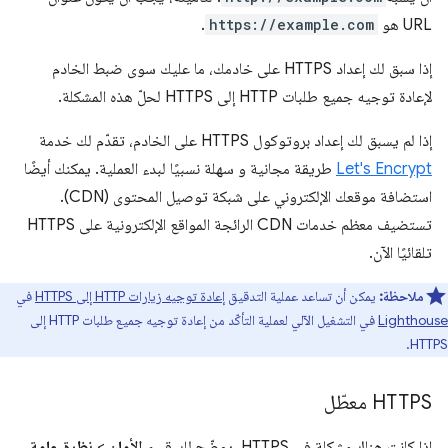
URL هو
https://example.com
.
إذا سبق لك إعداد HTTPS على خادمك، ما عليك سوى ضبط الخادم
لإعادة توجيه جميع طلبات HTTP إلى HTTPS لحلّ هذه المشكلة.
إذا لم يسبق لك إعداد بروتوكول HTTPS على الخادم، تقدّم لك خدمة
Let's Encrypt
طريقة مجانية و سهلة نسبيًا لبدء العملية. يمكنك أيضًا
استضافة موقعك الإلكتروني على شبكة توصيل المحتوى (CDN).
تستضيف معظم خدمات CDN الرائجة المواقع الإلكترونية على HTTPS
تلقائيًا الآن.
ملاحظة:
يمكن أن تساعد عملية التدقيق
إعادة توجيه زيارات HTTP إلى HTTPS
في
Lighthouse
في التشغيل الآلي لعملية التأكّد من إعادة توجيه جميع طلبات HTTP إلى
HTTPS.
HTTPS معطّل
إذا كانت هناك مشكلة في HTTPS، يوضّح لك قسم
الأمان
>
نظرة عامة