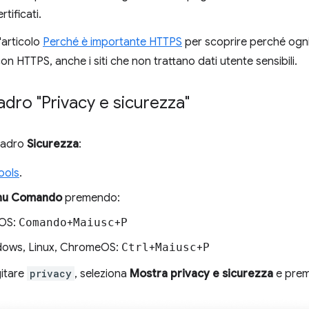
rtificati.
'articolo
Perché è importante HTTPS
per scoprire perché ogn
on HTTPS, anche i siti che non trattano dati utente sensibili.
uadro "Privacy e sicurezza"
quadro
Sicurezza
:
ools
.
u Comando
premendo:
OS:
Comando
+
Maiusc
+
P
ows, Linux, ChromeOS:
Ctrl
+
Maiusc
+
P
gitare
privacy
, seleziona
Mostra privacy e sicurezza
e pre