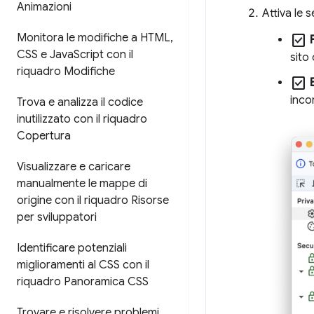
Animazioni
Attiva le 
Monitora le modifiche a HTML
,
check_box
CSS e Java
Script con il
sito
riquadro Modifiche
check_box
inco
Trova e analizza il codice
inutilizzato con il riquadro
Copertura
Visualizzare e caricare
manualmente le mappe di
origine con il riquadro Risorse
per sviluppatori
Identificare potenziali
miglioramenti al CSS con il
riquadro Panoramica CSS
Trovare e risolvere problemi