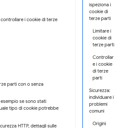
ispeziona i
cookie di
terze parti
ontrollare i cookie di terze
Limitare i
cookie di
terze parti
Controllar
e i cookie
di terze
parti
rze parti con o senza
Sicurezza:
individuare i
d esempio se sono stati
problemi
quale tipo di cookie potrebbe
comuni
Origini
sicurezza HTTP, dettagli sulle