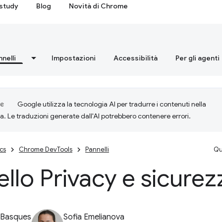
study
Blog
Novità di Chrome
nnelli
Impostazioni
Accessibilità
Per gli agenti
Google utilizza la tecnologia AI per tradurre i contenuti nella
ta. Le traduzioni generate dall'AI potrebbero contenere errori.
cs
Chrome DevTools
Pannelli
Qu
llo Privacy e sicurez
 Basques
Sofia Emelianova