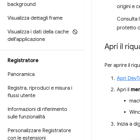
background
origini e ce
Visualizza dettagli frame
Consulta l
protetto c
Visualizza i dati della cache
dell'applicazione
Apri il riq
Registratore
Per aprire il ri
Panoramica
Apri DevT
Registra
,
riproduci e misura i
Apri il
men
flussi utente
mac
Informazioni di riferimento
Wind
sulle funzionalità
Inizia a di
Personalizzare Registratore
con le estensioni