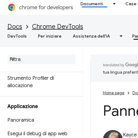
Documenti
Case 
Memoria
Panoramica
Docs
Chrome DevTools
DevTools
Per iniziare
Assistenza dell'IA
Pa
Terminologia della memoria
Risolvere i problemi di memoria
Registra snapshot dell'heap
tua lingua preferi
Strumento Profiler di
allocazione
Home page
Do
Panne
Applicazione
Panoramica
Esegui il debug di app web
Kayce