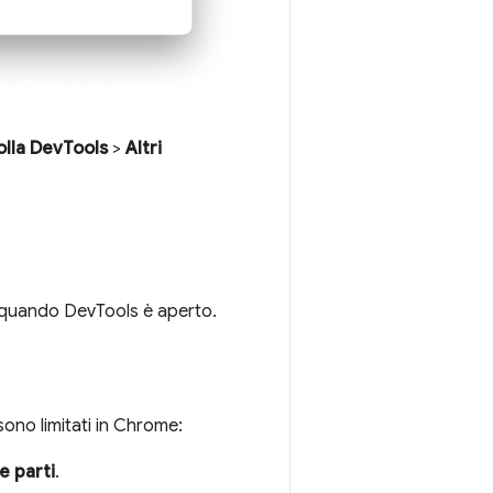
olla DevTools
>
Altri
ti quando DevTools è aperto.
sono limitati in Chrome:
e parti
.