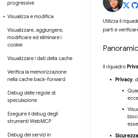
progressive
Visualizza e modifica
Utilizza il riqua
parti e verifica
Visualizzare
,
aggiungere
,
modificare ed eliminare i
cookie
Panorami
Visualizzare i dati della cache
Il riquadro
Priv
Verifica la memorizzazione
nella cache back-forward
Privacy
, 
Quan
Debug delle regole di
ecce
speculazione
Visu
Eseguire il debug degli
bloc
strumenti Web
MCP
esse
Debug dei servizi in
Sicurezz