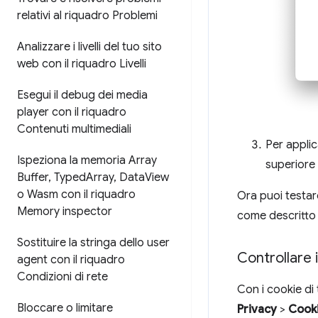
relativi al riquadro Problemi
Analizzare i livelli del tuo sito
web con il riquadro Livelli
Esegui il debug dei media
player con il riquadro
Contenuti multimediali
Per applic
Ispeziona la memoria Array
superiore
Buffer
,
Typed
Array
,
Data
View
o Wasm con il riquadro
Ora puoi testare
Memory inspector
come descritto 
Sostituire la stringa dello user
Controllare i
agent con il riquadro
Condizioni di rete
Con i cookie di
Bloccare o limitare
Privacy
>
Cooki