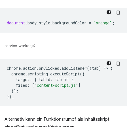
document
.
body
.
style
.
backgroundColor
=
"orange"
;
:
service-worker.js
chrome
.
action
.
onClicked
.
addListener
((
tab
)
=
>
{
chrome
.
scripting
.
executeScript
({
target
:
{
tabId
:
tab
.
id
},
files
:
[
"content-script.js"
]
});
});
Alternativ kann ein Funktionsrumpf als Inhaltsskript