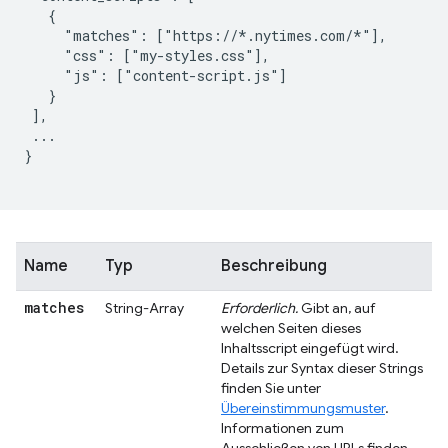
   {

     "matches": ["https://*.nytimes.com/*"],

     "css": ["my-styles.css"],

     "js": ["content-script.js"]

   }

 ],

 ...

}

Name
Typ
Beschreibung
matches
String-Array
Erforderlich.
Gibt an, auf
welchen Seiten dieses
Inhaltsscript eingefügt wird.
Details zur Syntax dieser Strings
finden Sie unter
Übereinstimmungsmuster
.
Informationen zum