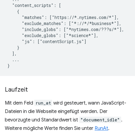
  "content_scripts": [

    {

      "matches": ["https://*.nytimes.com/*"],

      "exclude_matches": ["*://*/*business*"],

      "include_globs": ["*nytimes.com/???s/*"],

      "exclude_globs": ["*science*"],

      "js": ["contentScript.js"]

    }

  ],

  ...

Laufzeit
Mit dem Feld
run_at
wird gesteuert, wann JavaScript-
Dateien in die Webseite eingefügt werden. Der
bevorzugte und Standardwert ist
"document_idle"
.
Weitere mögliche Werte finden Sie unter
RunAt
.