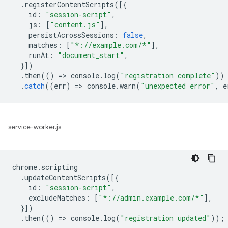
.
registerContentScripts
([{
id
:
"session-script"
,
js
:
[
"content.js"
],
persistAcrossSessions
:
false
,
matches
:
[
"*://example.com/*"
],
runAt
:
"document_start"
,
}])
.
then
(()
=
>
console
.
log
(
"registration complete"
))
.
catch
((
err
)
=
>
console
.
warn
(
"unexpected error"
,
e
service-worker.js
chrome
.
scripting
.
updateContentScripts
([{
id
:
"session-script"
,
excludeMatches
:
[
"*://admin.example.com/*"
],
}])
.
then
(()
=
>
console
.
log
(
"registration updated"
));