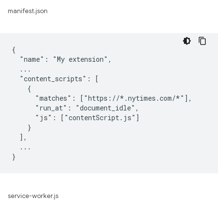
manifest.json
{

  "name": "My extension",

  ...

  "content_scripts": [

    {

      "matches": ["https://*.nytimes.com/*"],

      "run_at": "document_idle",

      "js": ["contentScript.js"]

    }

  ],

  ...

service-worker.js