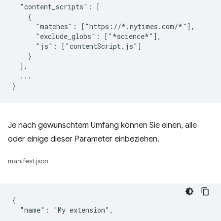
  "content_scripts": [

    {

      "matches": ["https://*.nytimes.com/*"],

      "exclude_globs": ["*science*"],

      "js": ["contentScript.js"]

    }

  ],

  ...

Je nach gewünschtem Umfang können Sie einen, alle
oder einige dieser Parameter einbeziehen.
manifest.json
{

  "name": "My extension",

  ...
