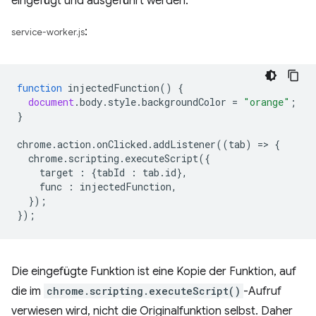
eingefügt und ausgeführt werden.
:
service-worker.js
function
injectedFunction
()
{
document
.
body
.
style
.
backgroundColor
=
"orange"
;
}
chrome
.
action
.
onClicked
.
addListener
((
tab
)
=
>
{
chrome
.
scripting
.
executeScript
({
target
:
{
tabId
:
tab
.
id
},
func
:
injectedFunction
,
});
});
Die eingefügte Funktion ist eine Kopie der Funktion, auf
die im
chrome.scripting.executeScript()
-Aufruf
verwiesen wird, nicht die Originalfunktion selbst. Daher