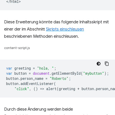
Diese Erweiterung könnte das folgende Inhaltsskript mit
einer der im Abschnitt
Skripts einschleusen
beschriebenen Methoden einschleusen.
content-script.js
var
greeting
=
"hola, "
;
var
button
=
document
.
getElementById
(
"mybutton"
);
button
.
person_name
=
"Roberto"
;
button
.
addEventListener
(
"click"
,
()
=
>
alert
(
greeting
+
button
.
person_na
Durch diese Änderung werden beide