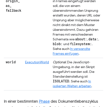
origin
_
in Frames eingefügt werden
as
_
soll, die von einem
fallback
übereinstimmenden Ursprung
erstellt wurden, deren URL oder
Ursprung aber möglicherweise
nicht direkt mit dem Muster
übereinstimmt. Dazu gehören
Frames mit verschiedenen
about:
data:
Schemata wie
,
,
blob:
filesystem:
und
.
Siehe auch
In verwandte
Frames einfügen
.
world
ExecutionWorld
Optional.
Die JavaScript-
Umgebung, in der ein Skript
ausgeführt werden soll. Die
Standardeinstellung ist
ISOLATED
. Siehe auch
In
isolierten Welten arbeiten
.
In einer bestimmten
Phase
des Dokumentlebenszyklus