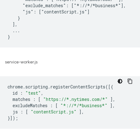
      "exclude_matches": ["*://*/*business*"],

      "js": ["contentScript.js"]

    }

  ],

  ...

service-worker.js
chrome
.
scripting
.
registerContentScripts
([{
id
:
"test"
,
matches
:
[
"https://*.nytimes.com/*"
],
excludeMatches
:
[
"*://*/*business*"
],
js
:
[
"contentScript.js"
],
}]);