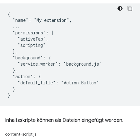
{

  "name": "My extension",

  ...

  "permissions": [

    "activeTab",

    "scripting"

  ],

  "background": {

    "service_worker": "background.js"

  },

  "action": {

    "default_title": "Action Button"

  }

Inhaltsskripte können als Dateien eingefügt werden.
content-script.js