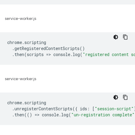
service-worker.js
chrome
.
scripting
.
getRegisteredContentScripts
()
.
then
(
scripts
=
>
console
.
log
(
"registered content s
service-worker.js
chrome
.
scripting
.
unregisterContentScripts
({
ids
:
[
"session-script"
.
then
(()
=
>
console
.
log
(
"un-registration complete"