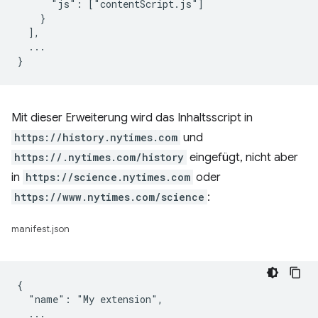
      "js": ["contentScript.js"]

    }

  ],

  ...

Mit dieser Erweiterung wird das Inhaltsscript in
https://history.nytimes.com
und
https://.nytimes.com/history
eingefügt, nicht aber
in
https://science.nytimes.com
oder
https://www.nytimes.com/science
:
manifest.json
{

  "name": "My extension",

  ...
