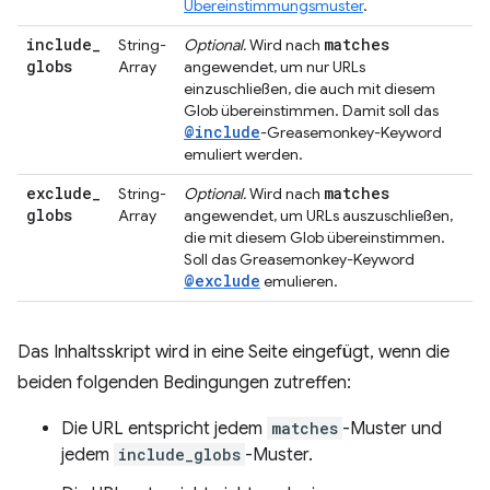
Übereinstimmungsmuster
.
include
_
matches
String-
Optional.
Wird nach
globs
Array
angewendet, um nur URLs
einzuschließen, die auch mit diesem
Glob übereinstimmen. Damit soll das
@include
-Greasemonkey-Keyword
emuliert werden.
exclude
_
matches
String-
Optional.
Wird nach
globs
Array
angewendet, um URLs auszuschließen,
die mit diesem Glob übereinstimmen.
Soll das Greasemonkey-Keyword
@exclude
emulieren.
Das Inhaltsskript wird in eine Seite eingefügt, wenn die
beiden folgenden Bedingungen zutreffen:
Die URL entspricht jedem
matches
-Muster und
jedem
include_globs
-Muster.