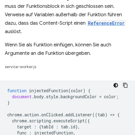
muss der Funktionsblock in sich geschlossen sein.
Verweise auf Variablen außerhalb der Funktion führen
dazu, dass das Content-Script einen
ReferenceError
auslöst.
Wenn Sie als Funktion einfügen, können Sie auch
Argumente an die Funktion übergeben.
service-worker.js
function
injectedFunction
(
color
)
{
document
.
body
.
style
.
backgroundColor
=
color
;
}
chrome
.
action
.
onClicked
.
addListener
((
tab
)
=
>
{
chrome
.
scripting
.
executeScript
({
target
:
{
tabId
:
tab
.
id
},
func
:
injectedFunction
,