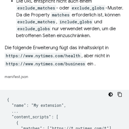
Die URL entspricht nicht auch einem
exclude_matches
- oder
exclude_globs
-Muster.
Da die Property
matches
erforderlich ist, können
exclude_matches
,
include_globs
und
exclude_globs
nur verwendet werden, um die
betroffenen Seiten einzuschränken.
Die folgende Erweiterung fügt das Inhaltsskript in
https://www.nytimes.com/health
, aber nicht in
https://www.nytimes.com/business
ein .
manifest.json
{

  "name": "My extension",

  ...

  "content_scripts": [

    {

      "matches": ["https://*.nytimes.com/*"],
