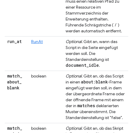
muss einen relativen Pfad zu
einer Ressource im
Stammverzeichnis der
Erweiterung enthalten.
Führende Schrägstriche (`/`)
werden automatisch entfernt.
run
_
at
RunAt
Optional.
Gibt an, wann das
Script in die Seite eingefügt
werden soll. Die
Standardeinstellung ist
document
_
idle
.
match
_
boolean
Optional.
Gibt an, ob das Script
about
_
about:blank
in einen
-Frame
blank
eingefügt werden soll, in dem
der übergeordnete Frame oder
der öffnende Frame mit einem
matches
der in
deklarierten
Muster übereinstimmt. Die
Standardeinstellung ist "false".
match
_
boolean
Optional.
Gibt an, ob das Skript