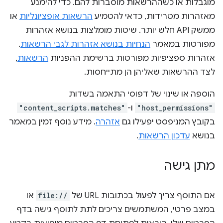
מוגבלות או כשההרשאות מוסברות להם. כדי להימנע
מאזהרות מטרידות, כדאי להטמיע
הרשאות אופציונליות
או
ממשק API חלש יותר. שיטות מומלצות בנושא אזהרות
מפורטות במאמר
הנחיות בנושא אזהרות לגבי הרשאות
.
אזהרות ספציפיות מפורטות ברשימת ההפניות
הרשאות
,
לצד ההרשאות שאליהן הן מתייחסות.
הוספה או שינוי של דפוסי התאמה בשדות
"host_permissions"
ו-
"content_scripts.matches"
בקובץ המניפסט יפעילו גם
אזהרה
. מידע נוסף זמין במאמר
בנושא
עדכון הרשאות
.
מתן גישה
אם התוסף צריך לפעול בכתובות URL של
file://
או
במצב פרטי, המשתמשים צריכים לתת לתוסף גישה בדף