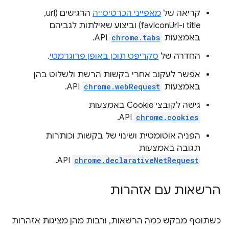
קריאה של
מאפייני הכרטיסייה
הרגישים (url,‏
title ו-favIconUrl) וביצוע שאילתות לגביהם
באמצעות
chrome.tabs
API.
החדרה של
סקריפט תוכן באופן פרוגרמטי
.
אפשר לעקוב אחרי בקשות הרשת ולשלוט בהן
באמצעות
chrome.webRequest
API.
גישה לקובצי Cookie באמצעות
API.
chrome.cookies
הפניה אוטומטית ושינוי של בקשות וכותרות
תגובה באמצעות
API.
chrome.declarativeNetRequest
הרשאות עם אזהרות
כשתוסף מבקש כמה הרשאות, ורבות מהן מציגות אזהרות