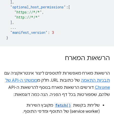
],
"optional_host_permissions"
:[
"https://*/*"
,
"http://*/*"
],
...
"manifest_version"
:
3
}
הרשאות המארח
הרשאות מארח מאפשרות לתוספים ליצור אינטראקציה עם
תבניות התאמה
של כתובות URL. חלק מ
ממשקי ה-API של
Chrome
דורשים הרשאות מארח בנוסף להרשאות ה-API
שלהם, שמפורטות בכל דף הפניה. הנה כמה דוגמאות:
שליחת בקשות
fetch()
מקובץ השירות
(service worker) של התוסף ומדפי התוסף.