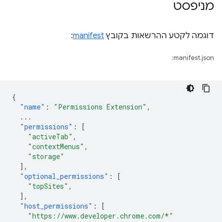
מניפסט
דוגמה לקטע ההרשאות בקובץ
manifest
:
manifest.json:
{
"name"
:
"Permissions Extension"
,
...
"permissions"
:
[
"activeTab"
,
"contextMenus"
,
"storage"
],
"optional_permissions"
:
[
"topSites"
,
],
"host_permissions"
:
[
"https://www.developer.chrome.com/*"