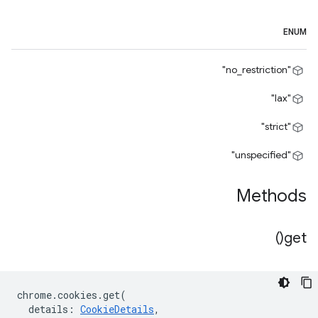
ENUM
"no_restriction"
"lax"
"strict"
"unspecified"
Methods
)
get(
chrome
.
cookies
.
get
(
details
:
CookieDetails
,