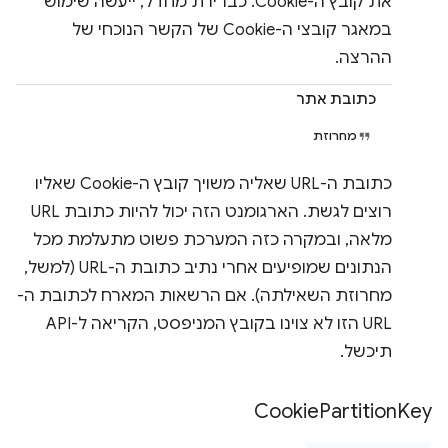
את קובץ ה-Cookie. כברירת מחדל, ייעשה שימוש
במאגר קובצי ה-Cookie של הקשר הנוכחי של
ההרצה.
כתובת אתר
מחרוזת
כתובת ה-URL שאליה משויך קובץ ה-Cookie שאליו
רוצים לגשת. הארגומנט הזה יכול להיות כתובת URL
מלאה, ובמקרה כזה המערכת פשוט מתעלמת מכל
הנתונים שמופיעים אחרי נתיב כתובת ה-URL (למשל,
מחרוזת השאילתה). אם הרשאות המארח לכתובת ה-
URL הזו לא צוינו בקובץ המניפסט, הקריאה ל-API
תיכשל.
Cookie
Partition
Key