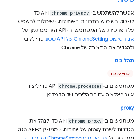
פרטיות
אפשר להשתמש ב-
chrome.privacy
API כדי
לשלוט בשימוש בתכונות ב-Chrome שיכולות להשפיע
על הפרטיות של המשתמש. ה-API הזה מסתמך על
אב הטיפוס ChromeSetting של API מסוג
כדי לקבל
ולהגדיר את התצורה של Chrome.
תהליכים
ערוץ פיתוח
משתמשים ב-
chrome.processes
API כדי ליצור
אינטראקציה עם התהליכים של הדפדפן.
proxy
משתמשים ב-
chrome.proxy
API כדי לנהל את
הגדרות לשרת proxy של Chrome. ממשק ה-API הזה
מסתמך על
אב הטיפוס ChromeSetting של סוג ה-