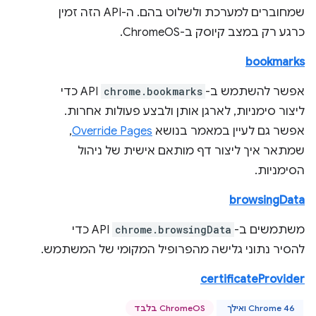
שמחוברים למערכת ולשלוט בהם. ה-API הזה זמין
כרגע רק במצב קיוסק ב-ChromeOS.
bookmarks
אפשר להשתמש ב-
chrome.bookmarks
API כדי
ליצור סימניות, לארגן אותן ולבצע פעולות אחרות.
אפשר גם לעיין במאמר בנושא
Override Pages
,
שמתאר איך ליצור דף מותאם אישית של ניהול
הסימניות.
browsingData
משתמשים ב-
chrome.browsingData
API כדי
להסיר נתוני גלישה מהפרופיל המקומי של המשתמש.
certificateProvider
Chrome 46 ואילך
ChromeOS בלבד