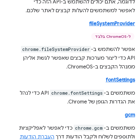
לדוגמה, אתם יכולים להשתמש ב-API הזה כדי
לאפשר למשתמשים להעלות קבצים לאתר שלכם.
fileSystemProvider
ל-ChromeOS בלבד
אפשר להשתמש ב-
chrome.fileSystemProvider
API כדי ליצור מערכות קבצים שאפשר לגשת אליהן
ממנהל הקבצים ב-ChromeOS.
fontSettings
משתמשים ב-
chrome.fontSettings
API כדי לנהל
את הגדרות הגופן של Chrome.
gcm
משתמשים ב-
chrome.gcm
כדי לאפשר לאפליקציות
ולתוספים לשלוח ולקבל הודעות דרך
העברת הודעות