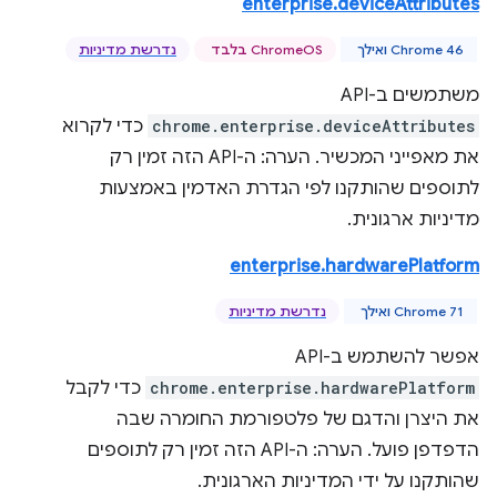
enterprise.deviceAttributes
Chrome 46 ואילך
ChromeOS בלבד
נדרשת מדיניות
משתמשים ב-API‏
chrome.enterprise.deviceAttributes
כדי לקרוא
את מאפייני המכשיר. הערה: ה-API הזה זמין רק
לתוספים שהותקנו לפי הגדרת האדמין באמצעות
מדיניות ארגונית.
enterprise.hardwarePlatform
Chrome 71 ואילך
נדרשת מדיניות
אפשר להשתמש ב-API‏
chrome.enterprise.hardwarePlatform
כדי לקבל
את היצרן והדגם של פלטפורמת החומרה שבה
הדפדפן פועל. הערה: ה-API הזה זמין רק לתוספים
שהותקנו על ידי המדיניות הארגונית.