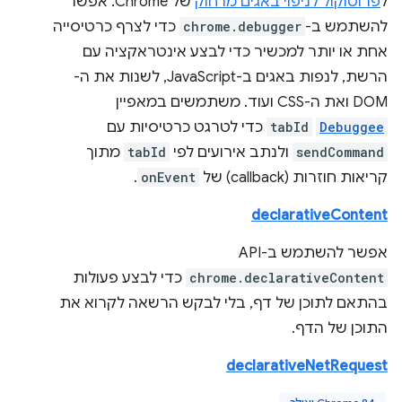
ל
פרוטוקול לניפוי באגים מרחוק
של Chrome. אפשר
להשתמש ב-
chrome.debugger
כדי לצרף כרטיסייה
אחת או יותר למכשיר כדי לבצע אינטראקציה עם
הרשת, לנפות באגים ב-JavaScript, לשנות את ה-
DOM ואת ה-CSS ועוד. משתמשים במאפיין
Debuggee
tabId
כדי לטרגט כרטיסיות עם
sendCommand
ולנתב אירועים לפי
tabId
מתוך
קריאות חוזרות (callback) של
onEvent
.
declarativeContent
אפשר להשתמש ב-API‏
chrome.declarativeContent
כדי לבצע פעולות
בהתאם לתוכן של דף, בלי לבקש הרשאה לקרוא את
התוכן של הדף.
declarativeNetRequest