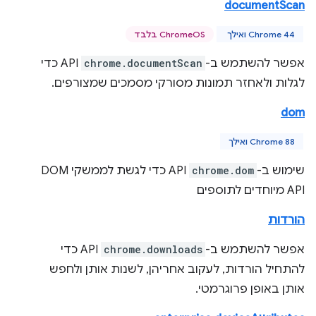
documentScan
Chrome 44 ואילך
ChromeOS בלבד
אפשר להשתמש ב-
chrome.documentScan
API כדי
לגלות ולאחזר תמונות מסורקי מסמכים שמצורפים.
dom
Chrome 88 ואילך
שימוש ב-
chrome.dom
API כדי לגשת לממשקי DOM
API מיוחדים לתוספים
הורדות
אפשר להשתמש ב-
chrome.downloads
API כדי
להתחיל הורדות, לעקוב אחריהן, לשנות אותן ולחפש
אותן באופן פרוגרמטי.