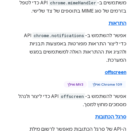
משתמשים ב-
chrome.mimeHandler
API כדי לטפל
בזרמים של סוג MIME בתוספים של צד שלישי.
התראות
אפשר להשתמש ב-
chrome.notifications
API
כדי ליצור התראות מפורטות באמצעות תבניות
ולהציג את ההתראות האלה למשתמשים במגש
המערכת.
offscreen
Chrome 109 ואילך
MV3 ואילך
אפשר להשתמש ב-
offscreen
API כדי ליצור ולנהל
מסמכים מחוץ למסך.
סרגל הכתובות
ה-API של סרגל הכתובות מאפשר לרשום מילת