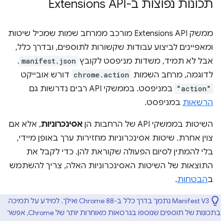
תכונות נפוצות ב-Extensions API
ממשק Extensions API מורכב ממרחב שמות שמכיל שיטות
ומאפיינים לביצוע עבודות שקשורות לתוספים, ובדרך כלל,
אבל לא תמיד, משדות מניפסט לקובץ
manifest.json
.
לדוגמה, מרחב השמות
chrome.action
דורש אובייקט
"action"
במניפסט. בממשקי API רבים נדרשות גם
הרשאות
במניפסט.
השיטות בממשקי API של הרחבות הן
אסינכרוניות
, אלא אם
צוין אחרת. שיטות אסינכרוניות מחזירות ערך באופן מיידי,
בלי להמתין לסיום הפעולה שקוראת להן. כדי לקבל את
התוצאות של השיטות האסינכרוניות האלה, צריך להשתמש
ב
הבטחות
.
Manifest V3 נתמך בדרך כלל ב-Chrome 88 ואילך. למידע על תמיכה
בתכונות של תוספים שנוספו בגרסאות מאוחרות יותר של Chrome, אפשר