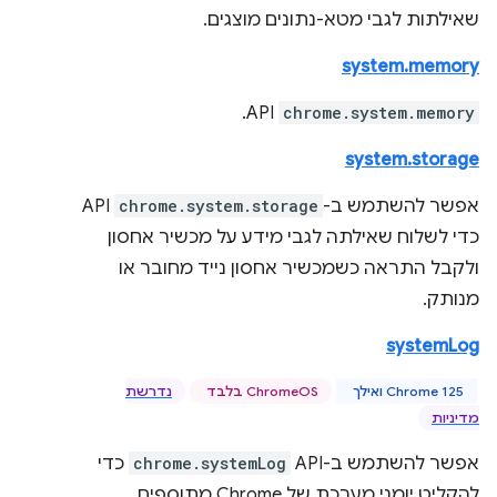
שאילתות לגבי מטא-נתונים מוצגים.
system.memory
API.
chrome.system.memory
system.storage
אפשר להשתמש ב-
chrome.system.storage
API
כדי לשלוח שאילתה לגבי מידע על מכשיר אחסון
ולקבל התראה כשמכשיר אחסון נייד מחובר או
מנותק.
systemLog
Chrome 125 ואילך
‫ChromeOS בלבד
נדרשת
מדיניות
אפשר להשתמש ב-API‏
chrome.systemLog
כדי
להקליט יומני מערכת של Chrome מתוספים.