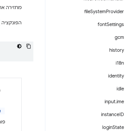
מחזירה את 
file
System
Provider
הפונקציה
font
Settings
gcm
history
i18n
identity
idle
ה
input
.
ime
1
instance
ID
פו
login
State