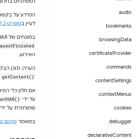
למפתחים בחלונ
audio
המידע על בקשות הרשת 
לעיין ב
מפרט HAR v1.2
bookmarks
במונחים של HAR, השיטה
browsing
Data
questFinished
certificate
Provider
האירוע.
commands
הערה: תוכן הבקשה לא מסופק כ
getContent()
ש
content
Settings
אם חלון כלי הפ
context
Menus
על ידי
getHAR()
cookies
שמוחזרת על ידי
debugger
במאמר
סיכום של ממש
declarative
Content