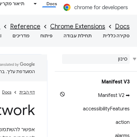
Docs
תיאור מקרים
I
Reference
Chrome Extensions
Docs
סקירה כללית
תחילת עבודה
פיתוח
מדריכים
I
המועדפת עליך. בתרג
Manifest V3
דף הבית
Docs
➡ Manifest V2
twork
accessibility
Features
action
אפשר להשתמש 
alarms