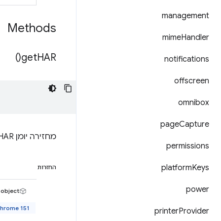
management
Methods
mime
Handler
)
get
HAR(
notifications
offscreen
omnibox
page
Capture
מחזירה יומן HAR שמכיל את כל בקשות הרשת הידועות.
permissions
platform
Keys
החזרות
power
object>
Chrome 151 ואי
printer
Provider