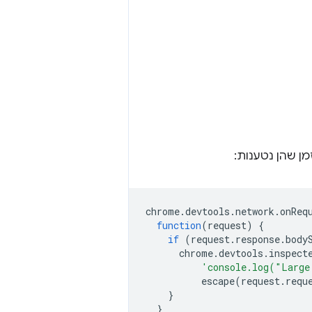
chrome
.
devtools
.
network
.
onReq
function
(
request
)
{
if
(
request
.
response
.
body
chrome
.
devtools
.
inspect
'console.log("Large
escape
(
request
.
requ
}
}