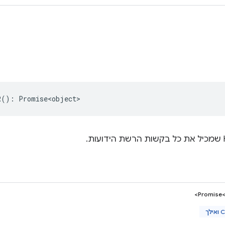
R
()
:
Promise<object>
Promise<
לך