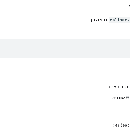
callback
נראה כך:
תובת אתר
מחרוזת
on
Req