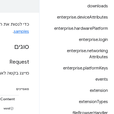
downloads
enterprise
.
device
Attributes
כדי לנסות את ה-API הזה, צריך להתקין 
enterprise
.
hardware
Platform
.
samples
enterprise
.
login
סוגים
enterprise
.
networking
Attributes
Request
enterprise
.
platform
Keys
מייצג בקשה לאחז
events
מאפיינים
extension
tContent
extension
Types
void
file
Browser
Handler