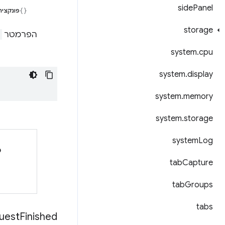
side
Panel
פונקציה
storage
הפרמטר
system
.
cpu
system
.
display
system
.
memory
system
.
storage
system
Log
כ
tab
Capture
tab
Groups
tabs
uest
Finished