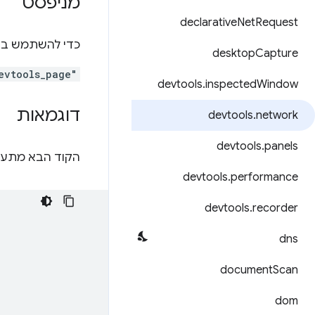
מניפסט
declarative
Net
Request
כדי להשתמש ב-API הזה, צריך להצהיר על המפתחות הבא
desktop
Capture
evtools_page"
devtools
.
inspected
Window
דוגמאות
devtools
.
network
devtools
.
panels
הקוד הבא מתעד ביומן את כתובות ה-URL
devtools
.
performance
devtools
.
recorder
dns
document
Scan
dom