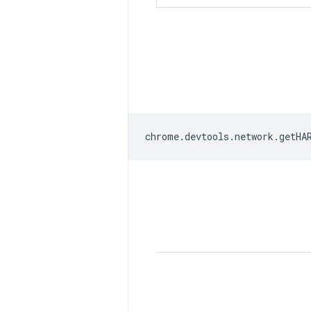
chrome
.
devtools
.
network
.
getHA