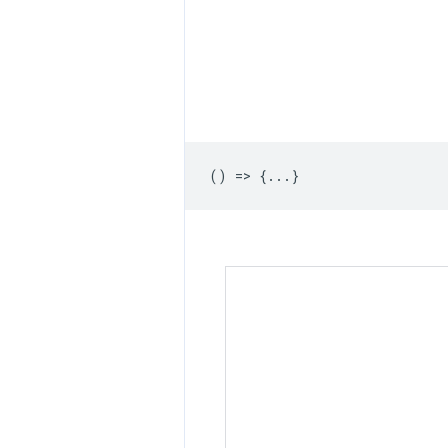
() => {...}