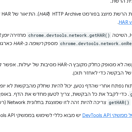
ית הרשת.
מיוצג בפורמט HTTP Archive ‏ (
HAR
)
.
chrome.devtools.network.getHAR()
מחזירה
יומן HAR
chrome.devtools.network.onRe
מספק
רשומה ב-HAR
כארגומ
חלק מקובץ ה-HAR מסיבות של יעילות. אפשר להתקשר לשיטה
ל הבקשה כדי לאחזר תוכן.
יתוח נפתח אחרי שהדף נטען, יכול להיות שחלק מהבקשות לא יו
. כדי לקבל את כל הבקשות, צריך לטעון מחדש את הדף. באופן
getHAR()
צריכה להיות זהה לזו שמוצגת בחלונית Network (רשת).
קי DevTools API
יש מבוא כללי לשימוש בממשקי Developer Tools API.