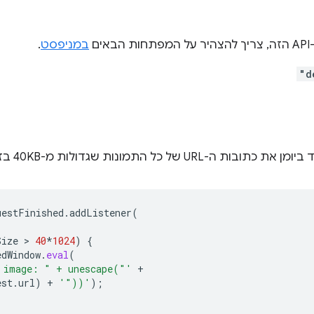
ים
במניפסט
.
"d
 של כל התמונות שגדולות מ-40KB בזמן שהן נטענות:
uestFinished
.
addListener
(
Size
 > 
40
*
1024
)
{
edWindow
.
eval
(
 image: " + unescape("'
+
est
.
url
)
+
'"))'
);