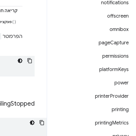
notifications
קריאה חוזרת (k
offscreen
פונקציה
omnibox
הפרמטר
page
Capture
permissions
platform
Keys
power
printer
Provider
iling
Stopped
printing
printing
Metrics