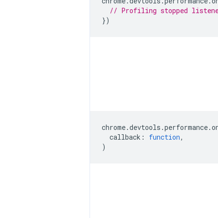
chrome
.
devtools
.
performance
.
o
// Profiling stopped listen
})
chrome
.
devtools
.
performance
.
o
callback
:
function
,
)