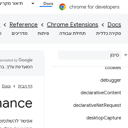
Docs
תיאור מקרים
browsingData
certificateProvider
I
Reference
Chrome Extensions
Docs
commands
סקירה כללית
תחילת עבודה
פיתוח
מדריכים
I
content
Settings
context
Menus
המועדפת עליך. בתרג
cookies
debugger
דף הבית
Docs
declarative
Content
mance
declarative
Net
Request
desktop
Capture
אפשר להשתמש ב-