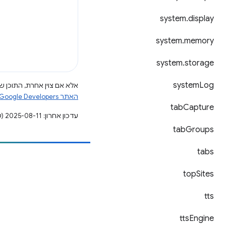
system
.
display
system
.
memory
system
.
storage
system
Log
אלא אם צוין אחרת, התוכן של
האתר Google Developers‏
tab
Capture
עדכון אחרון: 2025-08-11 (שעון UTC).
tab
Groups
tabs
הוספת תוכן
top
Sites
דיווח על באג
ראה נושאים פתוחים
tts
tts
Engine