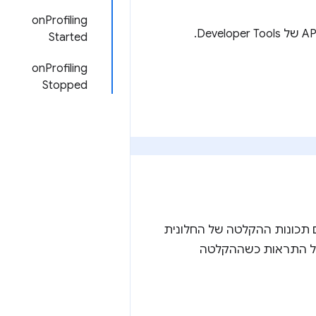
onProfiling
Started
onProfiling
Stopped
 להשתמש ב-API הזה כדי לקבל התראות כשההקלטה