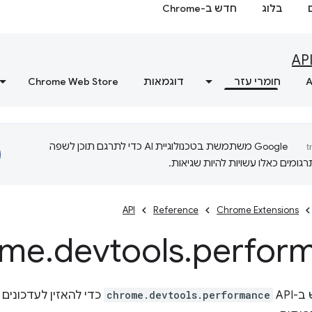
בלוג
חדש ב-Chrome
AP
A
חומרי עזר
דוגמאות
Chrome Web Store
‫Google משתמשת בטכנולוגיית AI כדי לתרגם תוכן לשפה
ומים כאלו עשויות להיות שגיאות.
API
Reference
Chrome Extensions
ome
.
devtools
.
perfor
API
chrome.devtools.performance
כדי להאזין לעדכוני