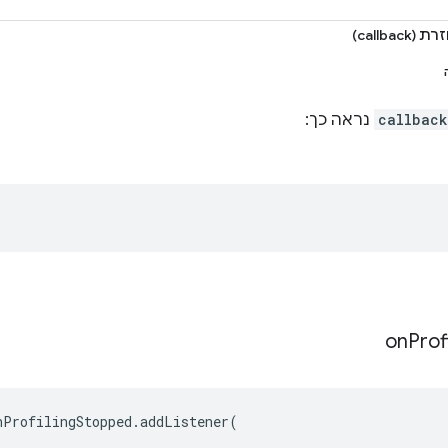
callbac)
callback
נראה כך:
on
Prof
nProfilingStopped
.
addListener
(