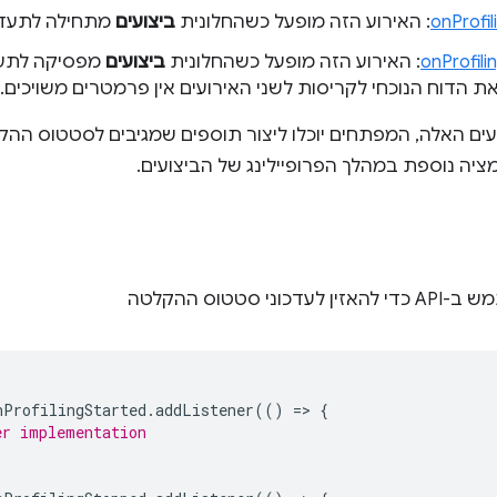
onProfil
: האירוע הזה מופעל כשהחלונית
ביצועים
מתחילה לתעד נ
onProfil
: האירוע הזה מופעל כשהחלונית
ביצועים
מפסיקה לתעד 
 הדוח הנוכחי לקריסות לשני האירועים אין פרמטרים משויכים.
ועים האלה, המפתחים יוכלו ליצור תוספים שמגיבים לסטטוס הה
מציה נוספת במהלך הפרופיילינג של הביצועים.
ני סטטוס ההקלטה
nProfilingStarted
.
addListener
(()
=
>
{
er implementation