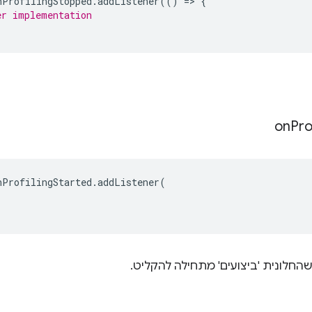
nProfilingStopped
.
addListener
(()
=
>
{
er implementation
on
Pro
nProfilingStarted
.
addListener
(
החלונית 'ביצועים' מתחילה להקליט.