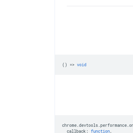
() =>
void
chrome
.
devtools
.
performance
.
o
callback
:
function
,