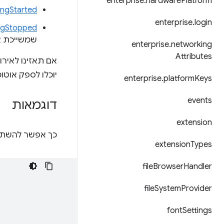
enterprise
.
hardware
Platform
ingStarted
enterprise
.
login
ingStopped
שמשייכת את
enterprise
.
networking
Attributes
אם תאזינו לאיר
יוכלו לספק אוטו
enterprise
.
platform
Keys
events
דוגמאות
extension
כך אפשר להשתמש ב-API כדי להאזין לעדכו
extension
Types
file
Browser
Handler
file
System
Provider
font
Settings