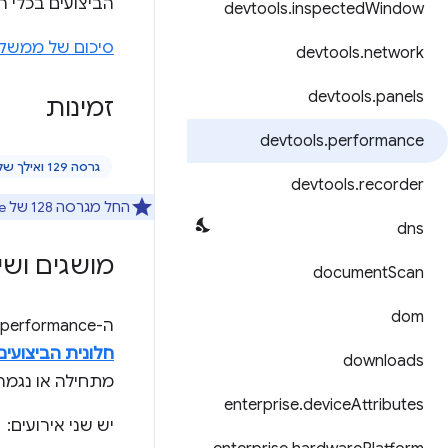
הביצועים בכלי ה
devtools
.
inspected
Window
סיכום של ממשקי ה-API של r Tools
devtools
.
network
devtools
.
panels
זמינות
devtools
.
performance
גרסה 129 ואילך של Chrome
devtools
.
recorder
החל מגרסה 128 של Chrome, תוכלו להאזין להתראות לגבי סטטוס ההקלטה של חלונית הביצועים.
dns
מושגים ושי
document
Scan
dom
ה-API chrome.devtools.performance מאפשר למפתחים ליצור אינטראקציה עם תכונות ההקלטה של החלונית
חלונית הביצועים
downloads
מתחילה או נגמר
enterprise
.
device
Attributes
יש שני אירועים: