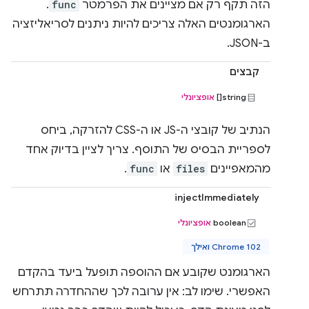
הזה תקף רק אם מציינים את הפרמטר
func
.
הארגומנטים האלה צריכים להיות ניתנים לסריאליזציה
ב-JSON.
קבצים
string[]
אופציונלי
הנתיב של קובצי ה-JS או ה-CSS להזרקה, ביחס
לספריית הבסיס של התוסף. צריך לציין בדיוק אחד
מהמאפיינים
files
או
func
.
injectImmediately
boolean
אופציונלי
Chrome 102 ואילך
הארגומנט שקובע אם ההוספה תופעל ביעד בהקדם
האפשרי. שימו לב: אין ערובה לכך שההחדרה תתרחש