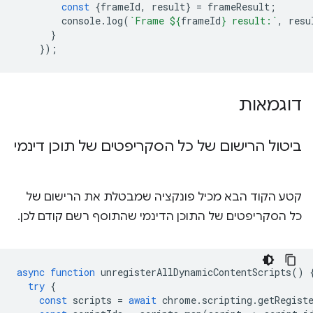
const
{
frameId
,
result
}
=
frameResult
;
console
.
log
(
`Frame 
${
frameId
}
 result:`
,
resu
}
});
דוגמאות
ביטול הרישום של כל הסקריפטים של תוכן דינמי
קטע הקוד הבא מכיל פונקציה שמבטלת את הרישום של
כל הסקריפטים של התוכן הדינמי שהתוסף רשם קודם לכן.
async
function
unregisterAllDynamicContentScripts
()
try
{
const
scripts
=
await
chrome
.
scripting
.
getRegist