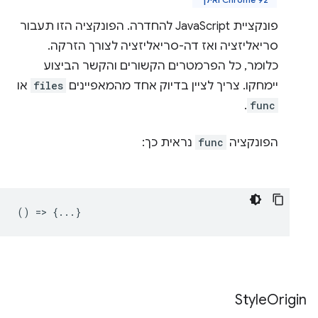
פונקציית JavaScript להחדרה. הפונקציה הזו תעבור
סריאליזציה ואז דה-סריאליזציה לצורך הזרקה.
כלומר, כל הפרמטרים הקשורים והקשר הביצוע
יימחקו. צריך לציין בדיוק אחד מהמאפיינים
files
או
.
func
הפונקציה
func
נראית כך:
() => {...}
Style
Origin