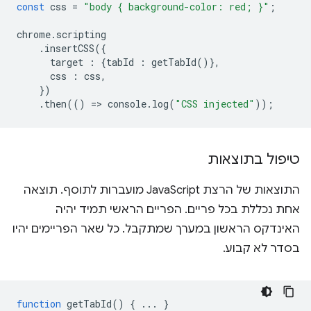
const
css
=
"body { background-color: red; }"
;
chrome
.
scripting
.
insertCSS
({
target
:
{
tabId
:
getTabId
()},
css
:
css
,
})
.
then
(()
=
>
console
.
log
(
"CSS injected"
));
טיפול בתוצאות
התוצאות של הרצת JavaScript מועברות לתוסף. תוצאה
אחת נכללת בכל פריים. הפריים הראשי תמיד יהיה
האינדקס הראשון במערך שמתקבל. כל שאר הפריימים יהיו
בסדר לא קבוע.
function
getTabId
()
{
...
}