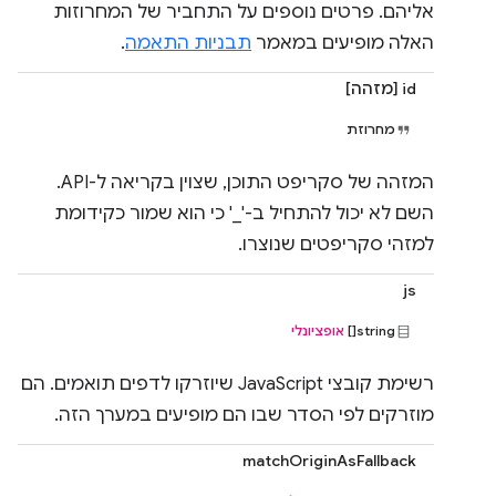
אליהם. פרטים נוספים על התחביר של המחרוזות
האלה מופיעים במאמר
תבניות התאמה
.
id [מזהה]
מחרוזת
המזהה של סקריפט התוכן, שצוין בקריאה ל-API.
השם לא יכול להתחיל ב-'_' כי הוא שמור כקידומת
למזהי סקריפטים שנוצרו.
js
string[]
אופציונלי
רשימת קובצי JavaScript שיוזרקו לדפים תואמים. הם
מוזרקים לפי הסדר שבו הם מופיעים במערך הזה.
matchOriginAsFallback