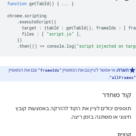
function
getTabId
()
{
...
}
chrome
.
scripting
.
executeScript
({
target
:
{
tabId
:
getTabId
(),
frameIds
:
[
fra
files
:
[
"script.js"
],
})
.
then
(()
=
>
console
.
log
(
"script injected on targ
הערה:
אי אפשר לציין גם את המאפיין
וגם את המאפיין
"frameIds"
.
"allFrames"
קוד מוחדר
תוספים יכולים לציין את הקוד להזרקה באמצעות קובץ
חיצוני או משתנה בזמן ריצה.
קבצים