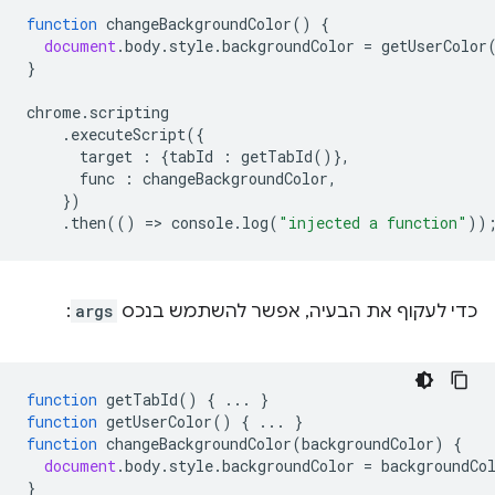
function
changeBackgroundColor
()
{
document
.
body
.
style
.
backgroundColor
=
getUserColor
}
chrome
.
scripting
.
executeScript
({
target
:
{
tabId
:
getTabId
()},
func
:
changeBackgroundColor
,
})
.
then
(()
=
>
console
.
log
(
"injected a function"
))
כדי לעקוף את הבעיה, אפשר להשתמש בנכס
args
:
function
getTabId
()
{
...
}
function
getUserColor
()
{
...
}
function
changeBackgroundColor
(
backgroundColor
)
{
document
.
body
.
style
.
backgroundColor
=
backgroundCo
}