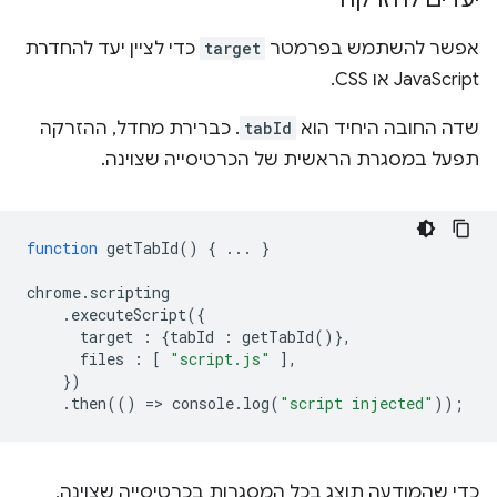
אפשר להשתמש בפרמטר
target
כדי לציין יעד להחדרת
JavaScript או CSS.
שדה החובה היחיד הוא
tabId
. כברירת מחדל, ההזרקה
תפעל במסגרת הראשית של הכרטיסייה שצוינה.
function
getTabId
()
{
...
}
chrome
.
scripting
.
executeScript
({
target
:
{
tabId
:
getTabId
()},
files
:
[
"script.js"
],
})
.
then
(()
=
>
console
.
log
(
"script injected"
));
כדי שהמודעה תוצג בכל המסגרות בכרטיסייה שצוינה,