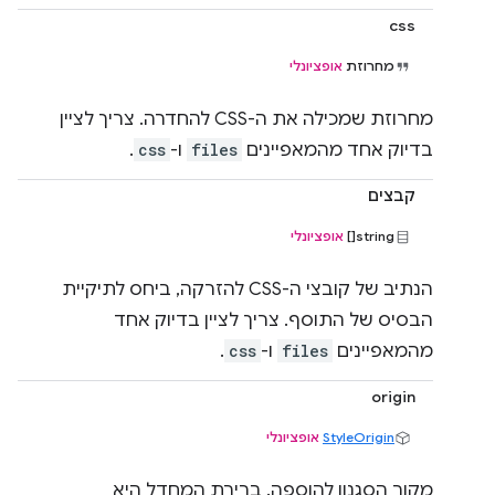
css
מחרוזת
אופציונלי
מחרוזת שמכילה את ה-CSS להחדרה. צריך לציין
בדיוק אחד מהמאפיינים
files
ו-
css
.
קבצים
string[]
אופציונלי
הנתיב של קובצי ה-CSS להזרקה, ביחס לתיקיית
הבסיס של התוסף. צריך לציין בדיוק אחד
מהמאפיינים
files
ו-
css
.
origin
StyleOrigin
אופציונלי
מקור הסגנון להוספה. ברירת המחדל היא