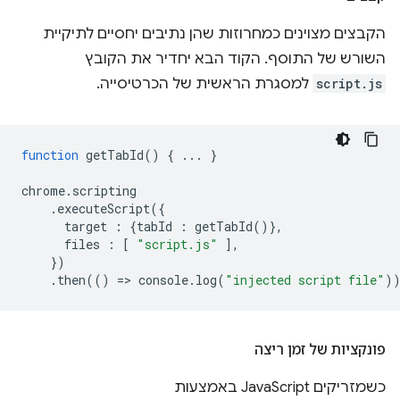
הקבצים מצוינים כמחרוזות שהן נתיבים יחסיים לתיקיית
השורש של התוסף. הקוד הבא יחדיר את הקובץ
script.js
למסגרת הראשית של הכרטיסייה.
function
getTabId
()
{
...
}
chrome
.
scripting
.
executeScript
({
target
:
{
tabId
:
getTabId
()},
files
:
[
"script.js"
],
})
.
then
(()
=
>
console
.
log
(
"injected script file"
)
פונקציות של זמן ריצה
כשמזריקים JavaScript באמצעות