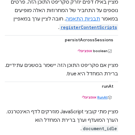
מציין באילו דפים יוזרק סקריפט התוכן הזה. פרטים
נוספים על התחביר של המחרוזות האלה מופיעים
במאמר
תבניות התאמה
. חובה לציין ערך במאפיין
.
registerContentScripts
persistAcrossSessions
boolean
אופציונלי
מציין אם סקריפט התוכן הזה יישמר בסשנים עתידיים.
ברירת המחדל היא true.
runAt
RunAt
אופציונלי
מציין מתי קובצי JavaScript מוזרקים לדף האינטרנט.
הערך המועדף וערך ברירת המחדל הוא
.
document_idle