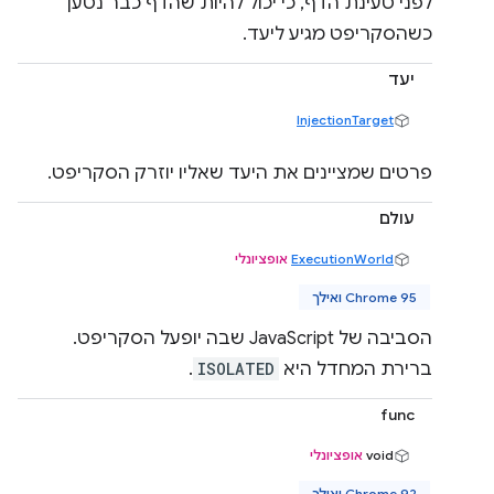
לפני טעינת הדף, כי יכול להיות שהדף כבר נטען
כשהסקריפט מגיע ליעד.
יעד
InjectionTarget
פרטים שמציינים את היעד שאליו יוזרק הסקריפט.
עולם
ExecutionWorld
אופציונלי
Chrome 95 ואילך
הסביבה של JavaScript שבה יופעל הסקריפט.
ברירת המחדל היא
ISOLATED
.
func
‫void
אופציונלי
Chrome 92 ואילך