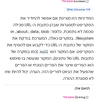
boolean
אופציונלי
Chrome 119 ואילך
המדיניות הזו מציינת אם אפשר להחדיר את
הסקריפט למסגרות שבהן כתובת ה-URL מכילה
סכמה לא נתמכת, כלומר: about:, data:, blob:, או
filesystem:. במקרים כאלה, המערכת בודקת את
המקור של כתובת ה-URL כדי לקבוע אם להוסיף את
הסקריפט. אם המקור הוא
null
(כמו במקרה של
כתובות URL של נתונים), המקור שנעשה בו שימוש
הוא הפריים שיצר את הפריים הנוכחי או הפריים
שהפעיל את הניווט לפריים הזה. הערה: יכול להיות שזו
לא מסגרת ההורה.
תואם את:
string[]
אופציונלי