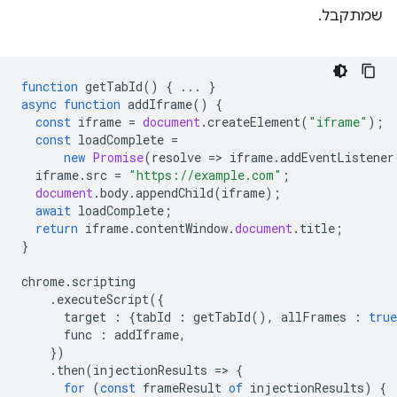
שמתקבל.
function
getTabId
()
{
...
}
async
function
addIframe
()
{
const
iframe
=
document
.
createElement
(
"iframe"
);
const
loadComplete
=
new
Promise
(
resolve
=
>
iframe
.
addEventListener
iframe
.
src
=
"https://example.com"
;
document
.
body
.
appendChild
(
iframe
);
await
loadComplete
;
return
iframe
.
contentWindow
.
document
.
title
;
}
chrome
.
scripting
.
executeScript
({
target
:
{
tabId
:
getTabId
(),
allFrames
:
true
func
:
addIframe
,
})
.
then
(
injectionResults
=
>
{
for
(
const
frameResult
of
injectionResults
)
{