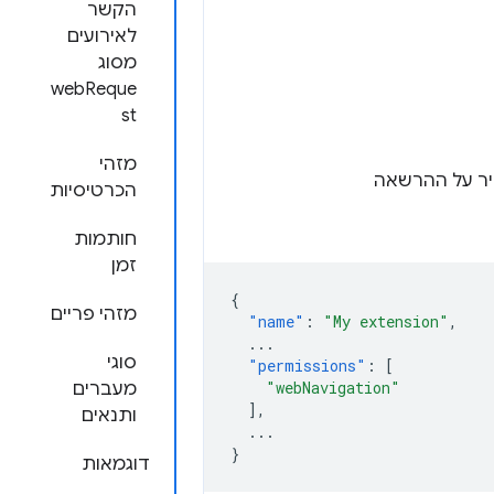
הקשר
לאירועים
מסוג
webReque
st
מזהי
יר על ההרשאה
הכרטיסיות
חותמות
זמן
{
מזהי פריים
"name"
:
"My extension"
,
...
סוגי
"permissions"
:
[
"webNavigation"
מעברים
],
ותנאים
...
}
דוגמאות