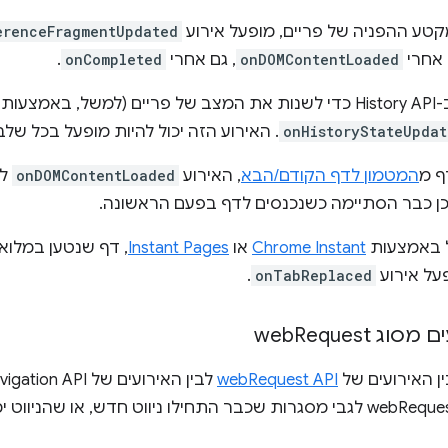
טע ההפניה של פריים, מופעל אירוע
erenceFragmentUpdated
 אחרי
onDOMContentLoaded
, גם אחרי
onCompleted
.
אמצעות
onHistoryStateUpdat
. האירוע הזה יכול להיות מופעל בכל של
ף מ
המטמון לדף הקודם/הבא
, האירוע
onDOMContentLoaded
לא
ן כבר הסתיימה כשנכנסים לדף בפעם הראשונה.
ל באמצעות
Chrome Instant
או
Instant Pages
, דף שנטען במלואו
על אירוע
onTabReplaced
.
מסוג web
Request
ין האירועים של
webRequest API
יתקבלו אירועי webRequest לגבי מסגרות שכבר התחילו ניווט חדש, א