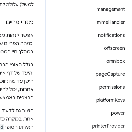
למשל) עלולה לתת
management
מזהי פריים
mime
Handler
notifications
ומזהה הפריים ש
offscreen
במהלך חיי המסמך. החל מגרסה Chrome 49, המזהה
omnibox
והיעד של דף אינ
page
Capture
הישן עד שהניווט
permissions
אחרות, יכול להיות יותר מר
הרצפים באמצע
platform
Keys
חשוב גם לדעת ש
power
אחר. במקרה כזה
printer
Provider
האירוע הסופי
ed