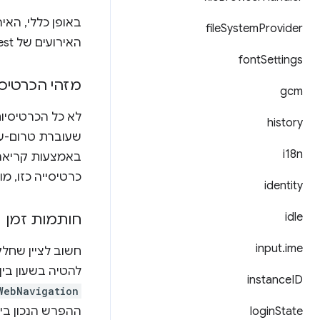
file
System
Provider
האירועים של webRequest תואמים למצב של מחסנית הרשת, שבדרך כלל לא גלוי למשתמש.
font
Settings
מזהי הכרטיסי
gcm
history
שעוברת טרום-עי
i18n
באמצעות קריאה
כרטיסייה כזו, מ
identity
idle
חותמות זמן
input
.
ime
להטיה בשעון בין
instance
ID
WebNavigation
State
login
ההפרש הנכון בי