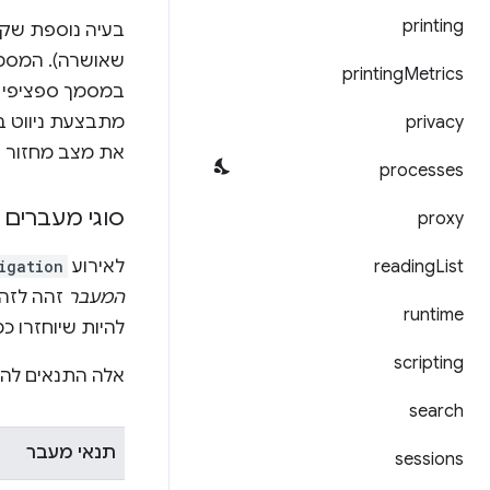
printing
שאושרה). המסמך 
printing
Metrics
במסמך ספציפי ר
privacy
מתבצעת ניווט ב
את מצב מחזור הח
processes
סוגי מעברים 
proxy
List
reading
לאירוע
igation
המעבר
זהה לזה
runtime
להיות שיוחזרו כ
scripting
אלה התנאים לה
search
תנאי מעבר
sessions