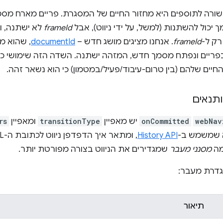
יכול להשתנות (למשל, על ידי ניווט), אבל
frameId
לא ישתנה, ו
ק ל-
frameId
. אנחנו מציגים מושג חדש –
documentId
, שהוא מ
פריים ונפתח מסמך חדש, המזהה ישתנה. השדה הזה שימושי כד
יים שלהם (בין טרום-עיבוד/פעיל/במטמון) כי הוא נשאר זהה.
ותנאים
webNav
onCommitted
יש מאפיין
transitionType
ומאפיין
rs
 שמשמש ב-
History API
מה
מסנני מעבר
שמגדירים את הניווט בצורה מפורטת יותר.
גדרת מעבר:
תיאור