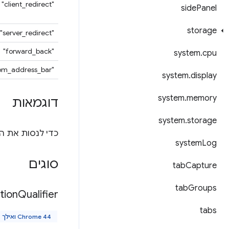
"client_redirect"
side
Panel
storage
‫"server_redirect"
‪"forward_back"
system
.
cpu
"from_address_bar"
system
.
display
system
.
memory
דוגמאות
system
.
storage
כדי לנסות את ה-API הזה, מתקינים 
system
Log
סוגים
tab
Capture
tab
Groups
tion
Qualifier
tabs
Chrome 44 ואילך