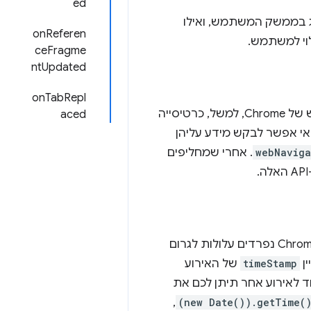
ed
מצב הניווט שמוצג בממשק המשתמש, ואילו
onReferen
ceFragme
ntUpdated
onTabRepl
לא כל הכרטיסיות שמוצגות בניווט תואמות לכרטיסיות בפועל בממשק המשתמש של Chrome, למשל, כרטיסייה
aced
 אי אפשר לבקש מידע עליהן
webNaviga
. אחרי שמחליפים
חשוב לציין שחלק מהאנומליות הטכניות בטיפול של מערכת ההפעלה בתהליכי Chrome נפרדים עלולות לגרום
ן
timeStamp
של האירוע
ד לאירוע אחר תיתן לכם את
,
(new Date()).getTime(