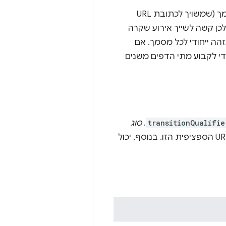
בעיה נוספת שקשורה לתוספים היא מחזור החיים של המסגרת. פריים מארח מסמך (שמשויך לכתובת URL
לכן קשה לשייך אירוע שקרה
זהה ייחודי לכל מסמך. אם
י לקבוע מתי הדפים משנים
transitionQualifie
.
סוג
, ומתאר איך הדפדפן ניווט לכתובת ה-URL הספציפית הזו. בנוסף, יכול