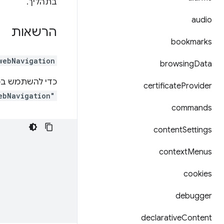
בתהליך.
audio
הרשאות
bookmarks
webNavigation
browsing
Data
כדי להשתמש בכל
certificate
Provider
ebNavigation"
commands
content
Settings
context
Menus
cookies
debugger
declarative
Content