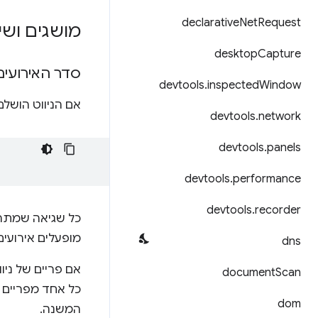
declarative
Net
Request
מושגים ושי
desktop
Capture
סדר האירועים
devtools
.
inspected
Window
אם הניווט הושל
devtools
.
network
devtools
.
panels
devtools
.
performance
devtools
.
recorder
כל שגיאה שמתר
מופעלים אירועים
dns
אם פריים של ניו
document
Scan
כל אחד מפריים ה
dom
המשנה.