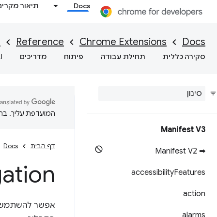
Docs
תיאור מקרים
I
Reference
Chrome Extensions
Docs
סקירה כללית
תחילת עבודה
פיתוח
מדריכים
I
המועדפת עליך. בתרג
Manifest V3
דף הבית
Docs
➡ Manifest V2
ation
accessibility
Features
action
אפשר להשתמש 
alarms