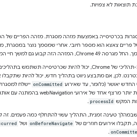
 תוצאות לא צפויות.
ל פריים צאצא הוא מספר חיובי. אחרי שמסמך נוצר במסגרת, 
 הזה קבוע גם למשך חיי המסגרת (בכמה ניווטים).
בגלל האופי הרב-תהליכי של Chrome, יכול להיות שכרטיסייה תש
טרנט. לכן, אם מתבצע ניווט בתהליך חדש, יכול להיות שתקבלו
 החדש יאושר (כלומר, עד שאירוע
onCommitted
יישלח למסגרת
צף אחד של אירועי webNavigation בהמתנה עם אותו
ות המקש
processId
.
במהלך טעינה זמנית, התהליך עשוי להתחלף כמה פעמים. זה ק
, תקבלו אירועים חוזרים של
onBeforeNavigate
ושל
ccurred
.
onCommitt