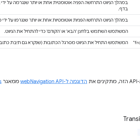
בדף.
במהלך הניווט התרחשו הפניות אוטומטיות אחת או יותר שנגרמו על ידי כותרות HTTP שנשלח
המשתמש השתמש בלחצן 'הבא' או 'הקודם' כדי להתחיל את הניווט.
המשתמש התחיל את הניווט מסרגל הכתובות (שנקרא גם תיבת כתובו
את
הדוגמה ל-webNavigation API
ממאגר
s
Transi