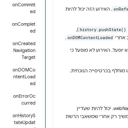
onCommitt
onRef
. האירוע הזה יכול להיות
ed
onComplet
),
history.pushState()
ed
ב אחרי
onDOMContentLoaded
.
onCreated
 יופעל. האירוע לא מופעל כי
Navigation
Target
onDOMCo
 מוחלף בכרטיסייה הנוכחית.
ntentLoad
ed
onErrorOc
curred
לבין האירועים של webNavigation API. יכול להיות שעדיין
onHistoryS
ו שהניווט ימשיך רק אחרי שמשאבי הרשת
tateUpdat