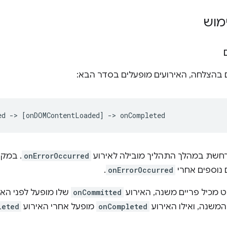
מוש
ם בהצלחה, האירועים מופעלים בסדר הבא:
חשת במהלך התהליך מובילה לאירוע
onErrorOccurred
. במקר
 נוספים אחרי
onErrorOccurred
.
וט מכיל פריים משנה, האירוע
onCommitted
שלו מופעל לפני האי
משנה, ואילו האירוע
onCompleted
מופעל אחרי האירוע
leted