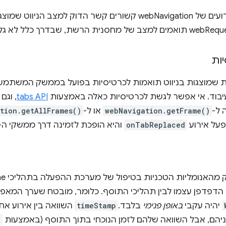
באופן כללי, האירועים של webNavigation קשורים קשר הדוק ל
ות
בוד. אי אפשר לגשת לכרטיסיות כאלה באמצעות
tabs API
, וגם
 ל-
webNavigation.getFrame()
או ל-
tion.getAllFrames()
ופעל אירוע
onTabReplaced
והיא הופכת לזמינה דרך ממשקי ה-API האלה.
 הדפדפן עצמו לבין תהליכי התוסף. כלומר, מובטח שערך המאפיי
יהיה עקבי
באופן פנימי
בלבד.
timeStamp
השוואה בין אירוע אח
ניהם, אבל השוואה שלהם לזמן הנוכחי בתוך התוסף (באמצעות
)