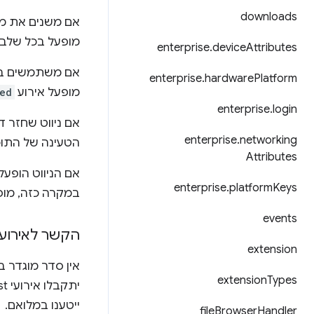
downloads
אם משנים את מק
מופעל בכל שלב
enterprise
.
device
Attributes
אם משתמשים ב-History API כדי לשנות את המצב של פריים (למשל, ב
enterprise
.
hardware
Platform
מופעל אירוע
ed
enterprise
.
login
אם ניווט שחזר ד
enterprise
.
networking
הטעינה של התוכ
Attributes
אם הניווט הופע
enterprise
.
platform
Keys
במקרה כזה, מופ
events
הקשר לאירועים 
extension
אין סדר מוגדר ב
extension
Types
ייטענו במלואם.
file
Browser
Handler