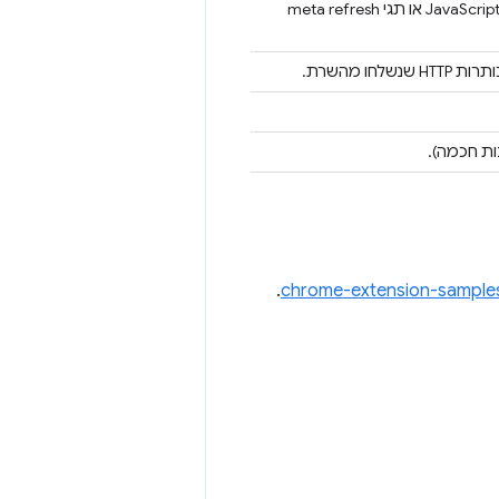
במהלך הניווט התרחשה הפניה אוטומטית אחת או יותר שנגרמה על ידי JavaScript או תגי meta refresh
ו מהשרת.
ת חכמה).
.
chrome-extension-sample