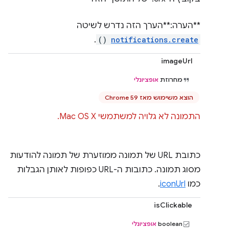
**הערה:**הערך הזה נדרש לשיטה
.
()
notifications.create
imageUrl
מחרוזת
אופציונלי
הוצא משימוש מאז Chrome 59
התמונה לא גלויה למשתמשי Mac OS X.
כתובת URL של תמונה ממוזערת של תמונה להודעות
מסוג תמונה. כתובות ה-URL כפופות לאותן הגבלות
כמו
iconUrl
.
isClickable
boolean
אופציונלי