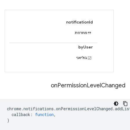
notificationId
מחרוזת
byUser
בוליאני
on
Permission
Level
Changed
chrome
.
notifications
.
onPermissionLevelChanged
.
addLis
callback
:
function
,
)