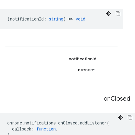
(
notificationId
:
string
) =>
void
notificationId
מחרוזת
on
Closed
chrome
.
notifications
.
onClosed
.
addListener
(
callback
:
function
,
)