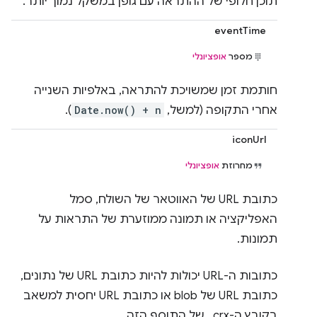
תוכן חלופי של ההתראה עם גופן במשקל נמוך יותר.
eventTime
מספר
אופציונלי
חותמת זמן שמשויכת להתראה, באלפיות השנייה
אחרי התקופה (למשל,
Date.now() + n
).
iconUrl
מחרוזת
אופציונלי
כתובת URL של האווטאר של השולח, סמל
האפליקציה או תמונה ממוזערת של התראות על
תמונות.
כתובות ה-URL יכולות להיות כתובת URL של נתונים,
כתובת URL של blob או כתובת URL יחסית למשאב
בקובץ ה-‎ .crx של התוסף הזה