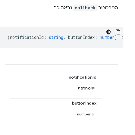
הפרמטר
callback
נראה כך:
(
notificationId
:
string
,
buttonIndex
:
number
) =>
voi
notificationId
מחרוזת
buttonIndex
number