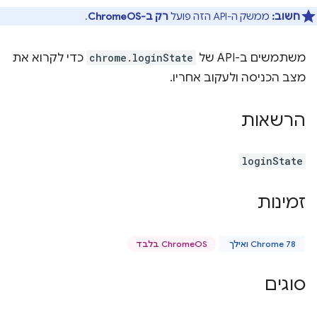
חשוב:
ממשק ה-API הזה פועל
רק ב-ChromeOS
.
משתמשים ב-API של
chrome.loginState
כדי לקרוא את
מצב הכניסה ולעקוב אחריו.
הרשאות
loginState
זמינות
Chrome 78 ואילך
ChromeOS בלבד
סוגים