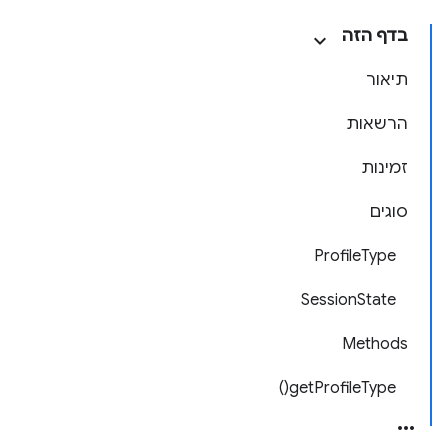
בדף הזה
תיאור
הרשאות
זמינות
סוגים
ProfileType
SessionState
Methods
getProfileType()