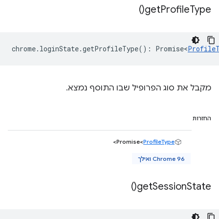
)
get
Profile
Type(
chrome
.
loginState
.
getProfileType
()
:
Promise<
Profile
מקבל את סוג הפרופיל שבו התוסף נמצא.
החזרות
>
Promise<
ProfileType
Chrome 96 ואילך
)
get
Session
State(