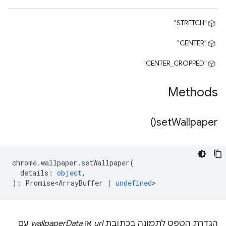
"STRETCH"
"CENTER"
"CENTER_CROPPED"
Methods
)
set
Wallpaper(
chrome
.
wallpaper
.
setWallpaper
(
details
:
object
,
)
:
Promise<ArrayBuffer
|
undefined
>
הגדרת הטפט לתמונה בכתובת
url
או
wallpaperData
עם