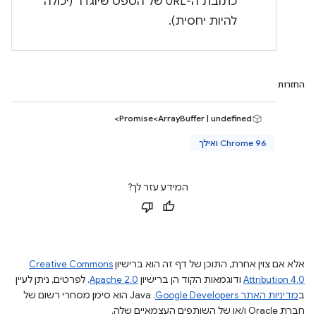
כתובת ה-URL של הטפט שיוגדר (יכולה
להיות יחסית).
החזרות
Promise<ArrayBuffer | undefined>
Chrome 96 ואילך
המידע עזר לך?
אלא אם צוין אחרת, התוכן של דף זה הוא ברישיון
Creative Commons
Attribution 4.0
ודוגמאות הקוד הן ברישיון
Apache 2.0
. לפרטים, ניתן לעיין
ב
מדיניות האתר Google Developers‏
.‏ Java הוא סימן מסחרי רשום של
חברת Oracle ו/או של השותפים העצמאיים שלה.