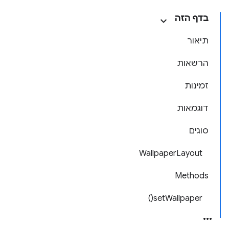
בדף הזה
תיאור
הרשאות
זמינות
דוגמאות
סוגים
WallpaperLayout
Methods
setWallpaper()