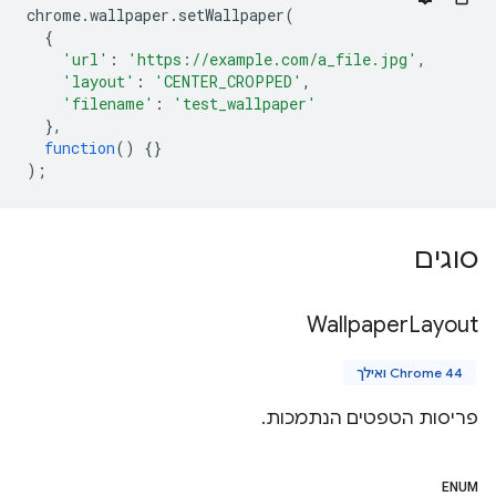
chrome
.
wallpaper
.
setWallpaper
(
{
'url'
:
'https://example.com/a_file.jpg'
,
'layout'
:
'CENTER_CROPPED'
,
'filename'
:
'test_wallpaper'
},
function
()
{}
);
סוגים
Wallpaper
Layout
Chrome 44 ואילך
פריסות הטפטים הנתמכות.
ENUM