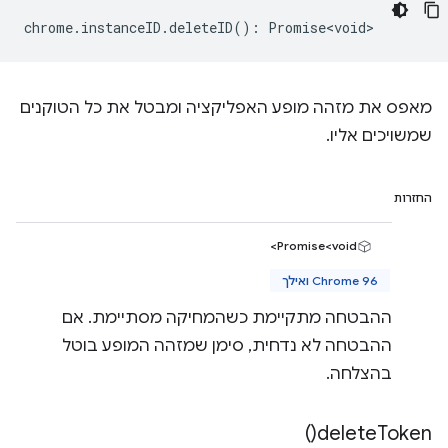
chrome
.
instanceID
.
deleteID
()
:
Promise<void>
מאפס את מזהה מופע האפליקציה ומבטל את כל הטוקנים
שמשויכים אליו.
החזרות
Promise<void>
Chrome 96 ואילך
ההבטחה מתקיימת כשהמחיקה מסתיימת. אם
ההבטחה לא נדחית, סימן שמזהה המופע בוטל
בהצלחה.
)
delete
Token(