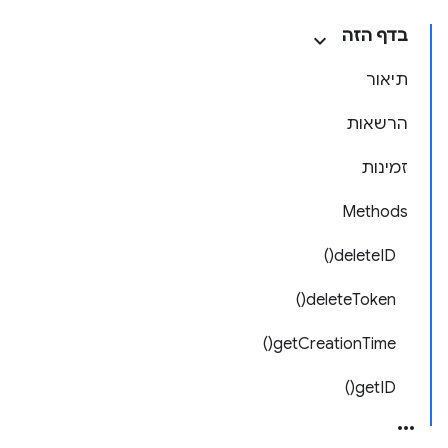
בדף הזה
תיאור
הרשאות
זמינות
Methods
deleteID()
deleteToken()
getCreationTime()
getID()