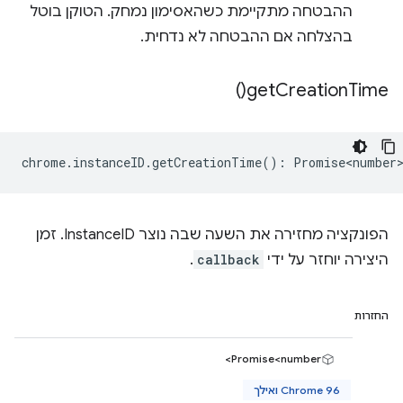
ההבטחה מתקיימת כשהאסימון נמחק. הטוקן בוטל
בהצלחה אם ההבטחה לא נדחית.
)
get
Creation
Time(
chrome
.
instanceID
.
getCreationTime
()
:
Promise<number
הפונקציה מחזירה את השעה שבה נוצר InstanceID. זמן
היצירה יוחזר על ידי
callback
.
החזרות
Promise<number>
Chrome 96 ואילך