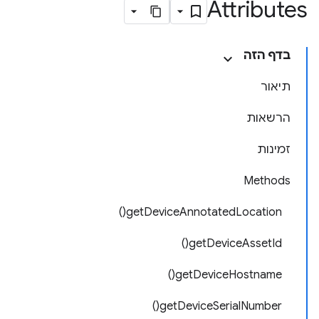
Attributes
בדף הזה
תיאור
הרשאות
זמינות
Methods
getDeviceAnnotatedLocation()
getDeviceAssetId()
getDeviceHostname()
getDeviceSerialNumber()