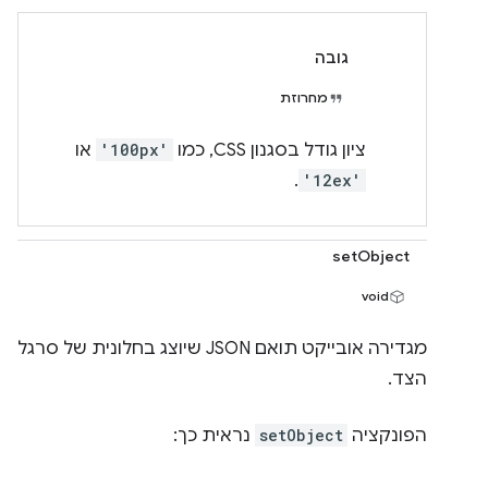
גובה
מחרוזת
ציון גודל בסגנון CSS, כמו
'100px'
או
.
'12ex'
setObject
void
מגדירה אובייקט תואם JSON שיוצג בחלונית של סרגל
הצד.
הפונקציה
setObject
נראית כך: