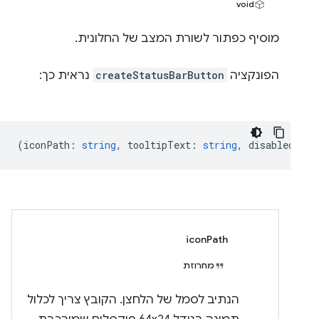
void
מוסיף כפתור לשורת המצב של החלונית.
הפונקציה
createStatusBarButton
נראית כך:
(
iconPath
:
string
,
tooltipText
:
string
,
disabled
:
bo
iconPath
מחרוזת
הנתיב לסמל של הלחצן. הקובץ צריך לכלול