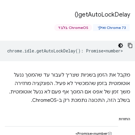
)
get
Auto
Lock
Delay(
Chrome 73 ואילך
ChromeOS בלבד
chrome
.
idle
.
getAutoLockDelay
()
:
Promise<number>
מקבל את הזמן בשניות שצריך לעבור עד שהמסך ננעל
אוטומטית בזמן שהמכשיר לא פעיל. הפונקציה מחזירה
משך זמן של אפס אם המסך אף פעם לא ננעל אוטומטית.
בשלב הזה, התכונה נתמכת רק ב-ChromeOS.
החזרות
Promise<number>