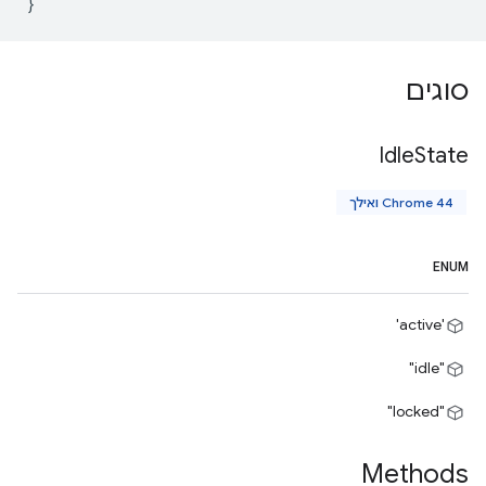
}
סוגים
Idle
State
Chrome 44 ואילך
ENUM
'active'
"idle"
"locked"
Methods