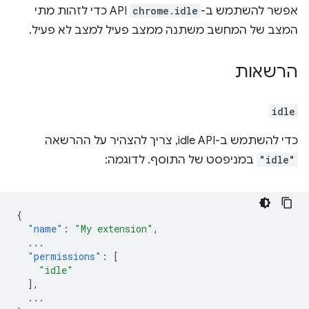
אפשר להשתמש ב-
chrome.idle
API כדי לזהות מתי
המצב של המחשב משתנה ממצב פעיל למצב לא פעיל.
הרשאות
idle
כדי להשתמש ב-idle API, צריך להצהיר על ההרשאה
"idle"
במניפסט של התוסף. לדוגמה:
{
"name"
:
"My extension"
,
...
"permissions"
:
[
"idle"
],
...