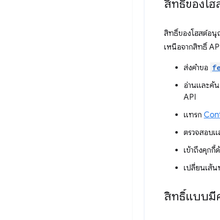
สิทธิ์ของโฮ
สิทธิ์ของโฮสต์อน
เหนือจากสิทธิ์ API
ส่งคำขอ
f
อ่านและค้น
API
แทรก
Cont
ตรวจสอบแล
เข้าถึงคุกกี้
เปลี่ยนเส
สิทธิ์แบบมี