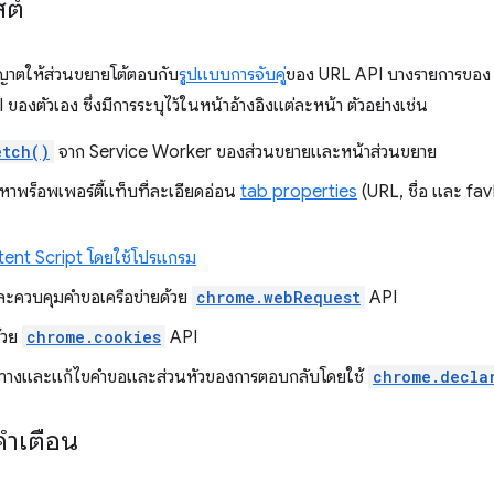
สต์
ุญาตให้ส่วนขยายโต้ตอบกับ
รูปแบบการจับคู่
ของ URL API บางรายการขอ
 ของตัวเอง ซึ่งมีการระบุไว้ในหน้าอ้างอิงแต่ละหน้า ตัวอย่างเช่น
etch()
จาก Service Worker ของส่วนขยายและหน้าส่วนขยาย
หาพร็อพเพอร์ตี้แท็บที่ละเอียดอ่อน
tab properties
(URL, ชื่อ และ fav
ent Script โดยใช้โปรแกรม
ะควบคุมคำขอเครือข่ายด้วย
chrome.webRequest
API
ด้วย
chrome.cookies
API
้นทางและแก้ไขคำขอและส่วนหัวของการตอบกลับโดยใช้
chrome.decla
คำเตือน