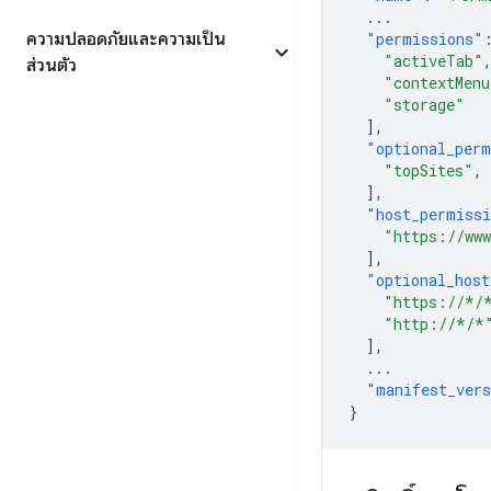
...
ความปลอดภัยและความเป็น
"permissions"
"activeTab"
ส่วนตัว
"contextMenu
"storage"
],
"optional_perm
"topSites"
,
],
"host_permiss
"https://www
],
"optional_host
"https://*/
"http://*/*
],
...
"manifest_ver
}