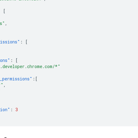
:
[
,
s"
,
issions"
:
[
ions"
:
[
.developer.chrome.com/*"
_permissions"
:[
*"
,
"
sion"
:
3