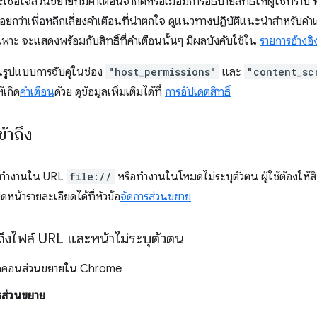
จะเชื่อใจส่วนขยายที่มีคำเตือนจำกัดหรือเมื่อมีการอธิบายสิทธิ์ให้ผู้ใช้ทราบ
้อยกว่าเพื่อหลีกเลี่ยงคำเตือนที่น่าตกใจ ดูแนวทางปฏิบัติแนะนำสำหรับคำเ
พาะ จะแสดงพร้อมกับสิทธิ์ที่คำเตือนนั้นๆ มีผลบังคับใช้ใน
รายการอ้างอิง
ยนรูปแบบการจับคู่ในช่อง
"host_permissions"
และ
"content_sc
เกิด
คำเตือน
ด้วย ดูข้อมูลเพิ่มเติมได้ที่
การอัปเดตสิทธิ์
้าถึง
งทำงานใน URL
file://
หรือทำงานในโหมดไม่ระบุตัวตน ผู้ใช้ต้องให้สิ
ปิดหน้ารายละเอียดได้ที่หัวข้อ
จัดการส่วนขยาย
ถึงไฟล์ URL และหน้าไม่ระบุตัวตน
่ไอคอนส่วนขยายใน Chrome
รส่วนขยาย