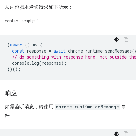
从内容脚本发送请求如下所示：
：
content-script.js
(
async
()
=
>
{
const
response
=
await
chrome
.
runtime
.
sendMessage
(
// do something with response here, not outside th
console
.
log
(
response
);
})();
响应
如需监听消息，请使用
chrome.runtime.onMessage
事
件：