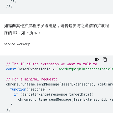
});
});
如需向其他扩展程序发送消息，请传递要与之通信的扩展程
序的 ID，如下所示：
service-worker.js
// The ID of the extension we want to talk to.
const
laserExtensionId
=
"abcdefghijklmnoabcdefhijkl
// For a minimal request:
chrome
.
runtime
.
sendMessage
(
laserExtensionId
,
{
getTar
function
(
response
)
{
if
(
targetInRange
(
response
.
targetData
))
chrome
.
runtime
.
sendMessage
(
laserExtensionId
,
{
}
);