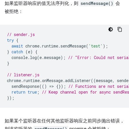
如果监听器响应的值无法序列化，则
sendMessage()
会
被拒绝：
// sender.js
try
{
await
chrome
.
runtime
.
sendMessage
(
'test'
);
}
catch
(
e
)
{
console
.
log
(
e
.
message
);
// "Error: Could not seria
}
// listener.js
chrome
.
runtime
.
onMessage
.
addListener
((
message
,
sende
sendResponse
(()
=
>
{});
// Functions are not seria
return
true
;
// Keep channel open for async sendRe
});
如果某个监听器在任何其他监听器响应之前同步抛出错误，
sendMessage()