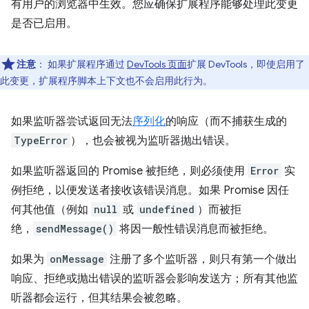
有用户的浏览器中生效。您应确保扩展程序能够处理此变更
是否已启用。
注意
：
如果扩展程序通过
DevTools 页面
扩展 DevTools，即使启用了
此变更，扩展程序脚本上下文也不会启用此行为。
如果监听器尝试返回无法
序列化
的响应（而不捕获生成的
TypeError
），也会被视为监听器抛出错误。
如果监听器返回的 Promise 被拒绝，则必须使用
Error
实
例拒绝，以便发送者接收该错误消息。如果 Promise 因任
何其他值（例如
null
或
undefined
）而被拒
绝，
sendMessage()
将因一般性错误消息而被拒绝。
如果为
onMessage
注册了多个监听器，则只有第一个做出
响应、拒绝或抛出错误的监听器会影响发送方；所有其他监
听器都会运行，但其结果会被忽略。