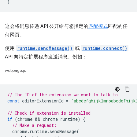
}
这会将消息传递 API 公开给与您指定的
匹配模式
匹配的任
何网页。
使用
runtime.sendMessage()
或
runtime.connect()
API 向特定扩展程序发送消息。例如：
webpage.js
// The ID of the extension we want to talk to.
const
editorExtensionId
=
'abcdefghijklmnoabcdefhijk
// Check if extension is installed
if
(
chrome
 && 
chrome
.
runtime
)
{
// Make a request:
chrome
.
runtime
.
sendMessage
(