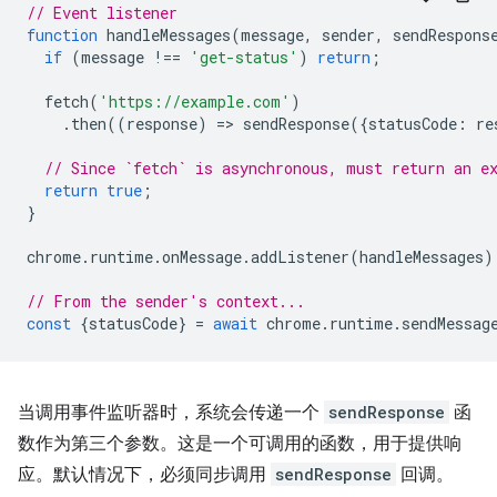
// Event listener
function
handleMessages
(
message
,
sender
,
sendRespons
if
(
message
!==
'get-status'
)
return
;
fetch
(
'https://example.com'
)
.
then
((
response
)
=
>
sendResponse
({
statusCode
:
re
// Since `fetch` is asynchronous, must return an e
return
true
;
}
chrome
.
runtime
.
onMessage
.
addListener
(
handleMessages
)
// From the sender's context...
const
{
statusCode
}
=
await
chrome
.
runtime
.
sendMessag
当调用事件监听器时，系统会传递一个
sendResponse
函
数作为第三个参数。这是一个可调用的函数，用于提供响
应。默认情况下，必须同步调用
sendResponse
回调。