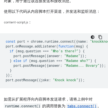
对象，用于通过该连接发送和接收消息。
使用以下代码从内容脚本打开渠道，并发送和监听消息：
：
content-script.js
const
port
=
chrome
.
runtime
.
connect
({
name
:
"knockkno
port
.
onMessage
.
addListener
(
function
(
msg
)
{
if
(
msg
.
question
===
"Who's there?"
)
{
port
.
postMessage
({
answer
:
"Madame"
});
}
else
if
(
msg
.
question
===
"Madame who?"
)
{
port
.
postMessage
({
answer
:
"Madame... Bovary"
});
}
});
port
.
postMessage
({
joke
:
"Knock knock"
});
如需从扩展程序向内容脚本发送请求，请将上例中对
runtime.connect()
的调用替换为
tabs.connect()
。