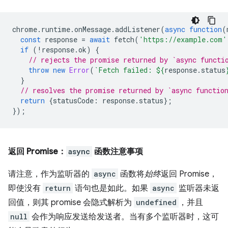
chrome
.
runtime
.
onMessage
.
addListener
(
async
function
(
const
response
=
await
fetch
(
'https://example.com'
if
(
!
response
.
ok
)
{
// rejects the promise returned by `async functi
throw
new
Error
(
`Fetch failed: 
${
response
.
status
}
// resolves the promise returned by `async functio
return
{
statusCode
:
response
.
status
};
});
返回 Promise：
async
函数注意事项
请注意，作为监听器的
async
函数将
始终
返回 Promise，
即使没有
return
语句也是如此。如果
async
监听器未返
回值，则其 promise 会隐式解析为
undefined
，并且
null
会作为响应发送给发送者。当有多个监听器时，这可