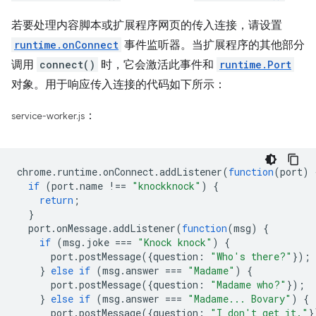
若要处理内容脚本或扩展程序网页的传入连接，请设置
runtime.onConnect
事件监听器。当扩展程序的其他部分
调用
connect()
时，它会激活此事件和
runtime.Port
对象。用于响应传入连接的代码如下所示：
：
service-worker.js
chrome
.
runtime
.
onConnect
.
addListener
(
function
(
port
)
if
(
port
.
name
!==
"knockknock"
)
{
return
;
}
port
.
onMessage
.
addListener
(
function
(
msg
)
{
if
(
msg
.
joke
===
"Knock knock"
)
{
port
.
postMessage
({
question
:
"Who's there?"
});
}
else
if
(
msg
.
answer
===
"Madame"
)
{
port
.
postMessage
({
question
:
"Madame who?"
});
}
else
if
(
msg
.
answer
===
"Madame... Bovary"
)
{
port
.
postMessage
({
question
:
"I don't get it."
}