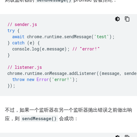
则该监听器的
promise 会被拒绝：
// sender.js
try
{
await
chrome
.
runtime
.
sendMessage
(
'test'
);
}
catch
(
e
)
{
console
.
log
(
e
.
message
);
// "error!"
}
// listener.js
chrome
.
runtime
.
onMessage
.
addListener
((
message
,
sende
throw
new
Error
(
'error!'
);
});
不过，如果一个监听器在另一个监听器抛出错误之前做出响
应，则
sendMessage()
会成功：