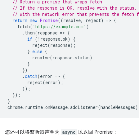
// Return a promise that wraps fetch
// If the response is OK, resolve with the status.
// with the network error that prevents the fetch 
return
new
Promise
((
resolve
,
reject
)
=
>
{
fetch
(
'https://example.com'
)
.
then
(
response
=
>
{
if
(
!
response
.
ok
)
{
reject
(
response
);
}
else
{
resolve
(
response
.
status
);
}
})
.
catch
(
error
=
>
{
reject
(
error
);
});
});
}
chrome
.
runtime
.
onMessage
.
addListener
(
handleMessages
)
您还可以将监听器声明为
async
以返回 Promise：