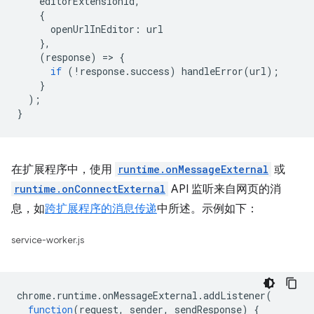
editorExtensionId
,
{
openUrlInEditor
:
url
},
(
response
)
=
>
{
if
(
!
response
.
success
)
handleError
(
url
);
}
);
}
在扩展程序中，使用
runtime.onMessageExternal
或
runtime.onConnectExternal
API 监听来自网页的消
息，如
跨扩展程序的消息传递
中所述。示例如下：
service-worker.js
chrome
.
runtime
.
onMessageExternal
.
addListener
(
function
(
request
,
sender
,
sendResponse
)
{