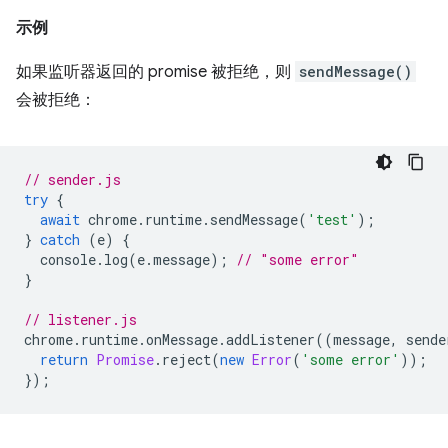
示例
如果监听器返回的 promise 被拒绝，则
sendMessage()
会被拒绝：
// sender.js
try
{
await
chrome
.
runtime
.
sendMessage
(
'test'
);
}
catch
(
e
)
{
console
.
log
(
e
.
message
);
// "some error"
}
// listener.js
chrome
.
runtime
.
onMessage
.
addListener
((
message
,
sende
return
Promise
.
reject
(
new
Error
(
'some error'
));
});