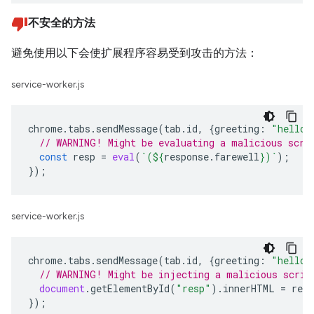
不安全的方法
避免使用以下会使扩展程序容易受到攻击的方法：
service-worker.js
chrome
.
tabs
.
sendMessage
(
tab
.
id
,
{
greeting
:
"hello"
// WARNING! Might be evaluating a malicious scri
const
resp
=
eval
(
`(
${
response
.
farewell
}
)`
);
});
service-worker.js
chrome
.
tabs
.
sendMessage
(
tab
.
id
,
{
greeting
:
"hello"
// WARNING! Might be injecting a malicious scrip
document
.
getElementById
(
"resp"
).
innerHTML
=
resp
});