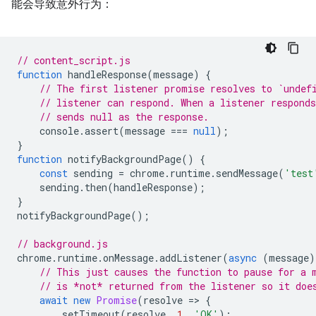
能会导致意外行为：
// content_script.js
function
handleResponse
(
message
)
{
// The first listener promise resolves to `undef
// listener can respond. When a listener respond
// sends null as the response.
console
.
assert
(
message
===
null
);
}
function
notifyBackgroundPage
()
{
const
sending
=
chrome
.
runtime
.
sendMessage
(
'test
sending
.
then
(
handleResponse
);
}
notifyBackgroundPage
();
// background.js
chrome
.
runtime
.
onMessage
.
addListener
(
async
(
message
)
// This just causes the function to pause for a 
// is *not* returned from the listener so it doe
await
new
Promise
(
resolve
=
>
{
setTimeout
(
resolve
,
1
,
'OK'
);