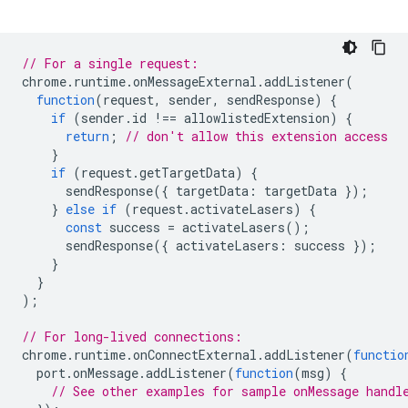
// For a single request:
chrome
.
runtime
.
onMessageExternal
.
addListener
(
function
(
request
,
sender
,
sendResponse
)
{
if
(
sender
.
id
!==
allowlistedExtension
)
{
return
;
// don't allow this extension access
}
if
(
request
.
getTargetData
)
{
sendResponse
({
targetData
:
targetData
});
}
else
if
(
request
.
activateLasers
)
{
const
success
=
activateLasers
();
sendResponse
({
activateLasers
:
success
});
}
}
);
// For long-lived connections:
chrome
.
runtime
.
onConnectExternal
.
addListener
(
functio
port
.
onMessage
.
addListener
(
function
(
msg
)
{
// See other examples for sample onMessage handl