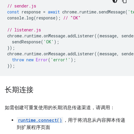
// sender.js
const
response
=
await
chrome
.
runtime
.
sendMessage
(
't
console
.
log
(
response
);
// "OK"
// listener.js
chrome
.
runtime
.
onMessage
.
addListener
((
message
,
sende
sendResponse
(
'OK'
);
});
chrome
.
runtime
.
onMessage
.
addListener
((
message
,
sende
throw
new
Error
(
'error!'
);
});
长期连接
如需创建可重复使用的长期消息传递渠道，请调用：
runtime.connect()
，用于将消息从内容脚本传递
到扩展程序页面