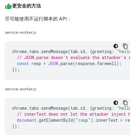
更安全的方法
尽可能使用不运行脚本的 API：
service-worker.js
chrome
.
tabs
.
sendMessage
(
tab
.
id
,
{
greeting
:
"hello"
// JSON.parse doesn't evaluate the attacker's sc
const
resp
=
JSON
.
parse
(
response
.
farewell
);
});
service-worker.js
chrome
.
tabs
.
sendMessage
(
tab
.
id
,
{
greeting
:
"hello"
// innerText does not let the attacker inject HT
document
.
getElementById
(
"resp"
).
innerText
=
resp
});