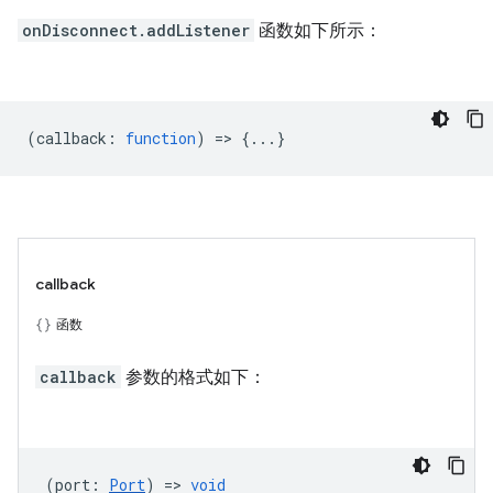
onDisconnect.addListener
函数如下所示：
(
callback
:
function
) => {...}
callback
函数
callback
参数的格式如下：
(
port
:
Port
) =>
void