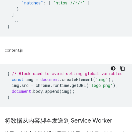
"matches"
:
[
"https://*/*"
]
}
],
...
}
content.js:
{
// Block used to avoid setting global variables
const
img
=
document
.
createElement
(
'img'
);
img
.
src
=
chrome
.
runtime
.
getURL
(
'logo.png'
);
document
.
body
.
append
(
img
);
}
将数据从内容脚本发送到 Service Worker