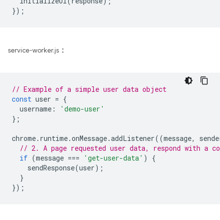
initializeUI
(
response
);
});
：
service-worker.js
// Example of a simple user data object
const
user
=
{
username
:
'demo-user'
};
chrome
.
runtime
.
onMessage
.
addListener
((
message
,
sende
// 2. A page requested user data, respond with a co
if
(
message
===
'get-user-data'
)
{
sendResponse
(
user
);
}
});