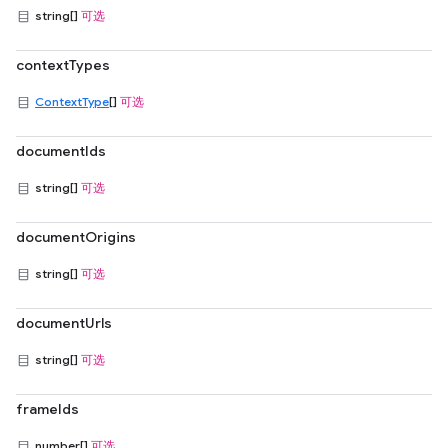
string[]
可选
contextTypes
ContextType
[]
可选
documentIds
string[]
可选
documentOrigins
string[]
可选
documentUrls
string[]
可选
frameIds
number[]
可选