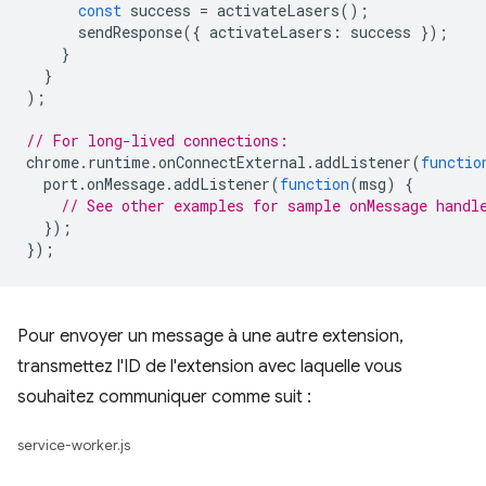
const
success
=
activateLasers
();
sendResponse
({
activateLasers
:
success
});
}
}
);
// For long-lived connections:
chrome
.
runtime
.
onConnectExternal
.
addListener
(
functio
port
.
onMessage
.
addListener
(
function
(
msg
)
{
// See other examples for sample onMessage handl
});
});
Pour envoyer un message à une autre extension,
transmettez l'ID de l'extension avec laquelle vous
souhaitez communiquer comme suit :
service-worker.js