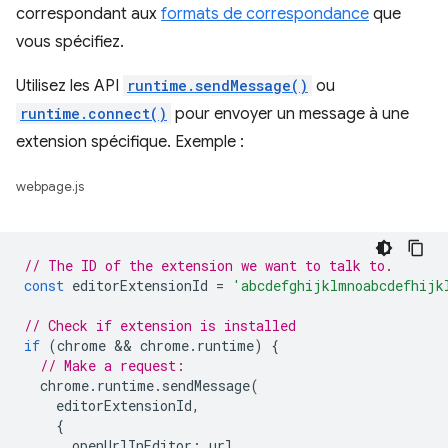
correspondant aux
formats de correspondance
que
vous spécifiez.
Utilisez les API
runtime.sendMessage()
ou
runtime.connect()
pour envoyer un message à une
extension spécifique. Exemple :
webpage.js
// The ID of the extension we want to talk to.
const
editorExtensionId
=
'abcdefghijklmnoabcdefhijk
// Check if extension is installed
if
(
chrome
 && 
chrome
.
runtime
)
{
// Make a request:
chrome
.
runtime
.
sendMessage
(
editorExtensionId
,
{
openUrlInEditor
:
url