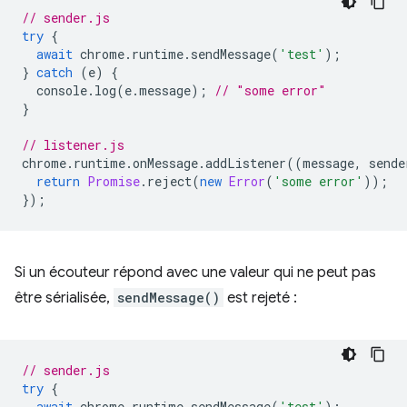
// sender.js
try
{
await
chrome
.
runtime
.
sendMessage
(
'test'
);
}
catch
(
e
)
{
console
.
log
(
e
.
message
);
// "some error"
}
// listener.js
chrome
.
runtime
.
onMessage
.
addListener
((
message
,
sende
return
Promise
.
reject
(
new
Error
(
'some error'
));
});
Si un écouteur répond avec une valeur qui ne peut pas
être sérialisée,
sendMessage()
est rejeté :
// sender.js
try
{
await
chrome
.
runtime
.
sendMessage
(
'test'
);