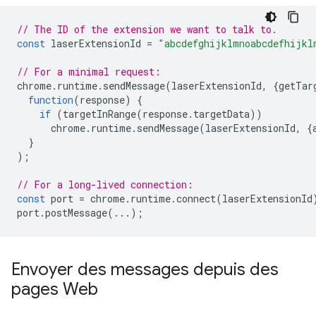
// The ID of the extension we want to talk to.
const
laserExtensionId
=
"abcdefghijklmnoabcdefhijkl
// For a minimal request:
chrome
.
runtime
.
sendMessage
(
laserExtensionId
,
{
getTar
function
(
response
)
{
if
(
targetInRange
(
response
.
targetData
))
chrome
.
runtime
.
sendMessage
(
laserExtensionId
,
{
}
);
// For a long-lived connection:
const
port
=
chrome
.
runtime
.
connect
(
laserExtensionId
port
.
postMessage
(...);
Envoyer des messages depuis des
pages Web