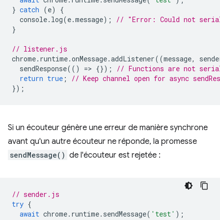
}
catch
(
e
)
{
console
.
log
(
e
.
message
);
// "Error: Could not seria
}
// listener.js
chrome
.
runtime
.
onMessage
.
addListener
((
message
,
sende
sendResponse
(()
=
>
{});
// Functions are not seria
return
true
;
// Keep channel open for async sendRe
});
Si un écouteur génère une erreur de manière synchrone
avant qu'un autre écouteur ne réponde, la promesse
sendMessage()
de l'écouteur est rejetée :
// sender.js
try
{
await
chrome
.
runtime
.
sendMessage
(
'test'
);