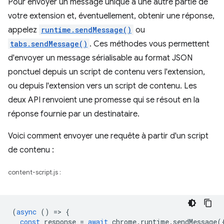
Pour envoyer un message unique à une autre partie de
votre extension et, éventuellement, obtenir une réponse,
appelez
runtime.sendMessage()
ou
tabs.sendMessage()
. Ces méthodes vous permettent
d'envoyer un message sérialisable au format JSON
ponctuel depuis un script de contenu vers l'extension,
ou depuis l'extension vers un script de contenu. Les
deux API renvoient une promesse qui se résout en la
réponse fournie par un destinataire.
Voici comment envoyer une requête à partir d'un script
de contenu :
content-script.js :
(
async
()
=
>
{
const
response
=
await
chrome
.
runtime
.
sendMessage
(