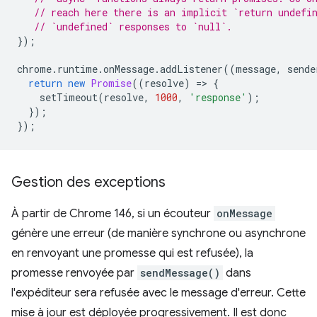
// reach here there is an implicit `return undefi
// `undefined` responses to `null`.
});
chrome
.
runtime
.
onMessage
.
addListener
((
message
,
sende
return
new
Promise
((
resolve
)
=
>
{
setTimeout
(
resolve
,
1000
,
'response'
);
});
});
Gestion des exceptions
À partir de Chrome 146, si un écouteur
onMessage
génère une erreur (de manière synchrone ou asynchrone
en renvoyant une promesse qui est refusée), la
promesse renvoyée par
sendMessage()
dans
l'expéditeur sera refusée avec le message d'erreur. Cette
mise à jour est déployée progressivement. Il est donc