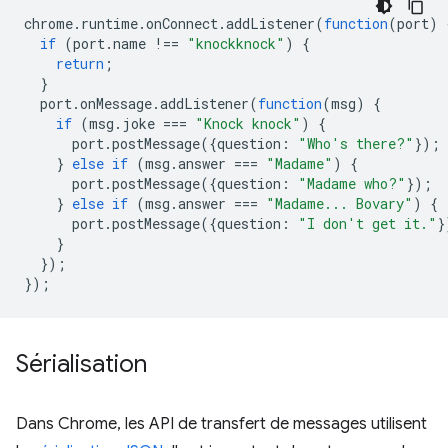
chrome
.
runtime
.
onConnect
.
addListener
(
function
(
port
)
if
(
port
.
name
!==
"knockknock"
)
{
return
;
}
port
.
onMessage
.
addListener
(
function
(
msg
)
{
if
(
msg
.
joke
===
"Knock knock"
)
{
port
.
postMessage
({
question
:
"Who's there?"
});
}
else
if
(
msg
.
answer
===
"Madame"
)
{
port
.
postMessage
({
question
:
"Madame who?"
});
}
else
if
(
msg
.
answer
===
"Madame... Bovary"
)
{
port
.
postMessage
({
question
:
"I don't get it."
}
}
});
});
Sérialisation
Dans Chrome, les API de transfert de messages utilisent