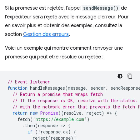
Si la promesse est rejetée, l'appel
sendMessage()
de
l'expéditeur sera rejeté avec le message d'erreur. Pour
en savoir plus et obtenir des exemples, consultez la
section
Gestion des erreurs
.
Voici un exemple qui montre comment renvoyer une
promesse qui peut être résolue ou rejetée :
// Event listener
function
handleMessages
(
message
,
sender
,
sendRespons
// Return a promise that wraps fetch
// If the response is OK, resolve with the status.
// with the network error that prevents the fetch 
return
new
Promise
((
resolve
,
reject
)
=
>
{
fetch
(
'https://example.com'
)
.
then
(
response
=
>
{
if
(
!
response
.
ok
)
{
reject
(
response
);