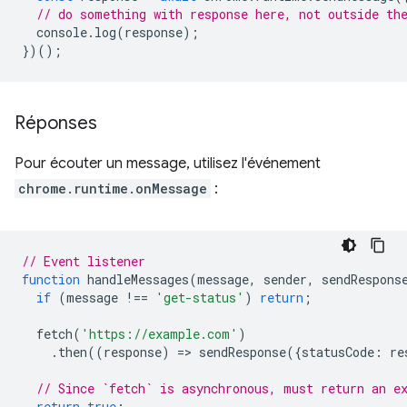
// do something with response here, not outside th
console
.
log
(
response
);
})();
Réponses
Pour écouter un message, utilisez l'événement
chrome.runtime.onMessage
:
// Event listener
function
handleMessages
(
message
,
sender
,
sendRespons
if
(
message
!==
'get-status'
)
return
;
fetch
(
'https://example.com'
)
.
then
((
response
)
=
>
sendResponse
({
statusCode
:
re
// Since `fetch` is asynchronous, must return an e
return
true
;