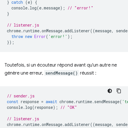
}
catch
(
e
)
{
console
.
log
(
e
.
message
);
// "error!"
}
// listener.js
chrome
.
runtime
.
onMessage
.
addListener
((
message
,
sende
throw
new
Error
(
'error!'
);
});
Toutefois, si un écouteur répond avant qu'un autre ne
génère une erreur,
sendMessage()
réussit :
// sender.js
const
response
=
await
chrome
.
runtime
.
sendMessage
(
't
console
.
log
(
response
);
// "OK"
// listener.js
chrome
.
runtime
.
onMessage
.
addListener
((
message
,
sende