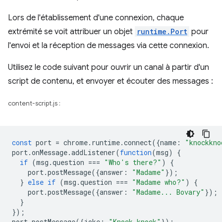
Lors de l'établissement d'une connexion, chaque
extrémité se voit attribuer un objet
runtime.Port
pour
l'envoi et la réception de messages via cette connexion.
Utilisez le code suivant pour ouvrir un canal à partir d'un
script de contenu, et envoyer et écouter des messages :
content-script.js :
const
port
=
chrome
.
runtime
.
connect
({
name
:
"knockkno
port
.
onMessage
.
addListener
(
function
(
msg
)
{
if
(
msg
.
question
===
"Who's there?"
)
{
port
.
postMessage
({
answer
:
"Madame"
});
}
else
if
(
msg
.
question
===
"Madame who?"
)
{
port
.
postMessage
({
answer
:
"Madame... Bovary"
});
}
});
port
.
postMessage
({
joke
:
"Knock knock"
});