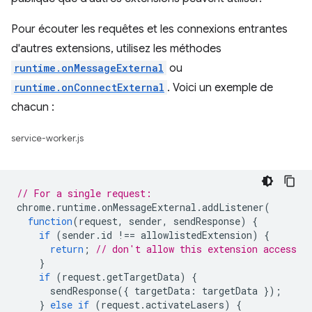
Pour écouter les requêtes et les connexions entrantes
d'autres extensions, utilisez les méthodes
runtime.onMessageExternal
ou
runtime.onConnectExternal
. Voici un exemple de
chacun :
service-worker.js
// For a single request:
chrome
.
runtime
.
onMessageExternal
.
addListener
(
function
(
request
,
sender
,
sendResponse
)
{
if
(
sender
.
id
!==
allowlistedExtension
)
{
return
;
// don't allow this extension access
}
if
(
request
.
getTargetData
)
{
sendResponse
({
targetData
:
targetData
});
}
else
if
(
request
.
activateLasers
)
{