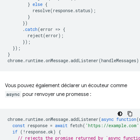
}
else
{
resolve
(
response
.
status
);
}
})
.
catch
(
error
=
>
{
reject
(
error
);
});
});
}
chrome
.
runtime
.
onMessage
.
addListener
(
handleMessages
)
Vous pouvez également déclarer un écouteur comme
async
pour renvoyer une promesse :
chrome
.
runtime
.
onMessage
.
addListener
(
async
function
(
const
response
=
await
fetch
(
'https://example.com'
if
(
!
response
.
ok
)
{
// rejects the promise returned by `async functi