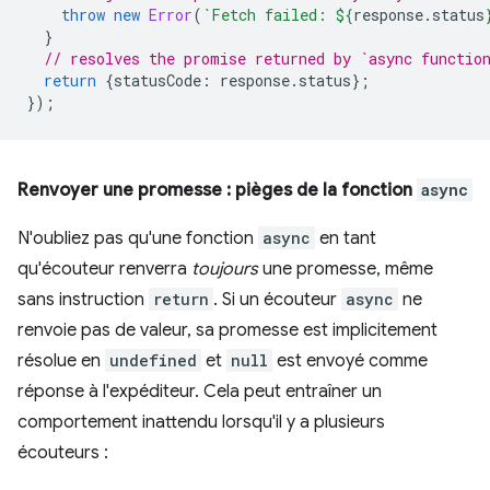
throw
new
Error
(
`Fetch failed: 
${
response
.
status
}
// resolves the promise returned by `async functio
return
{
statusCode
:
response
.
status
};
});
Renvoyer une promesse : pièges de la fonction
async
N'oubliez pas qu'une fonction
async
en tant
qu'écouteur renverra
toujours
une promesse, même
sans instruction
return
. Si un écouteur
async
ne
renvoie pas de valeur, sa promesse est implicitement
résolue en
undefined
et
null
est envoyé comme
réponse à l'expéditeur. Cela peut entraîner un
comportement inattendu lorsqu'il y a plusieurs
écouteurs :