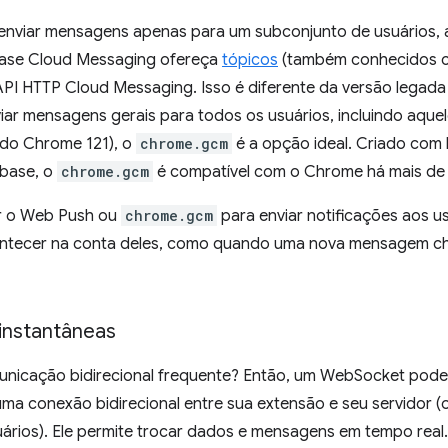
 enviar mensagens apenas para um subconjunto de usuários, 
base Cloud Messaging ofereça
tópicos
(também conhecidos co
 API HTTP Cloud Messaging. Isso é diferente da versão legad
iar mensagens gerais para todos os usuários, incluindo aqu
do Chrome 121), o
chrome.gcm
é a opção ideal. Criado com
ebase, o
chrome.gcm
é compatível com o Chrome há mais de
r o Web Push ou
chrome.gcm
para enviar notificações aos u
ontecer na conta deles, como quando uma nova mensagem c
instantâneas
unicação bidirecional frequente? Então, um WebSocket pode
uma conexão bidirecional entre sua extensão e seu servidor
uários). Ele permite trocar dados e mensagens em tempo rea