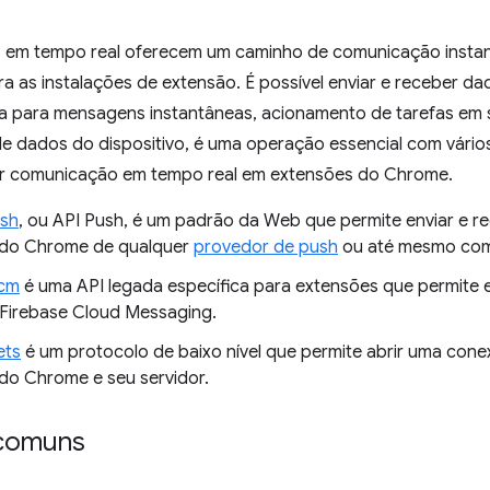
s em tempo real oferecem um caminho de comunicação instan
a as instalações de extensão. É possível enviar e receber d
a para mensagens instantâneas, acionamento de tarefas em
de dados do dispositivo, é uma operação essencial com vário
r comunicação em tempo real em extensões do Chrome.
sh
, ou API Push, é um padrão da Web que permite enviar e
 do Chrome de qualquer
provedor de push
ou até mesmo com 
cm
é uma API legada específica para extensões que permite 
Firebase Cloud Messaging.
ets
é um protocolo de baixo nível que permite abrir uma conex
do Chrome e seu servidor.
 comuns