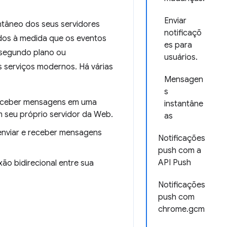
Enviar
tâneo dos seus servidores
notificaçõ
ados à medida que os eventos
es para
 segundo plano ou
usuários.
s serviços modernos. Há várias
Mensagen
s
 receber mensagens em uma
instantâne
seu próprio servidor da Web.
as
enviar e receber mensagens
Notificações
push com a
API Push
ão bidirecional entre sua
Notificações
push com
chrome.gcm