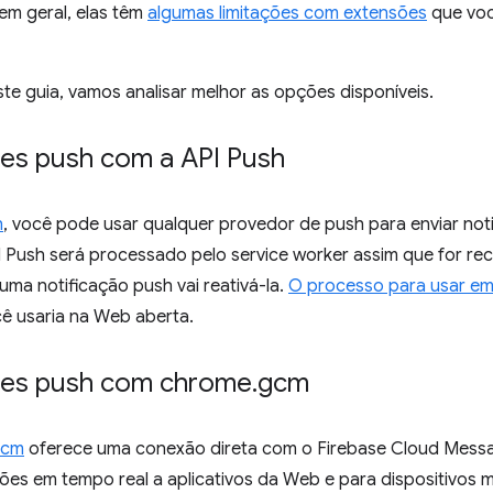
m geral, elas têm
algumas limitações com extensões
que voc
te guia, vamos analisar melhor as opções disponíveis.
ões push com a API Push
h
, você pode usar qualquer provedor de push para enviar no
Push será processado pelo service worker assim que for rece
uma notificação push vai reativá-la.
O processo para usar e
 usaria na Web aberta.
ões push com chrome
.
gcm
gcm
oferece uma conexão direta com o Firebase Cloud Messa
ções em tempo real a aplicativos da Web e para dispositivos 