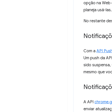
opção na Web e
planeja usá-las.
No restante des
Notificaç
Com a
API Pus
Um push da API 
sido suspensa, 
mesmo que você
Notificaç
A API
chrome.
enviar atualiza