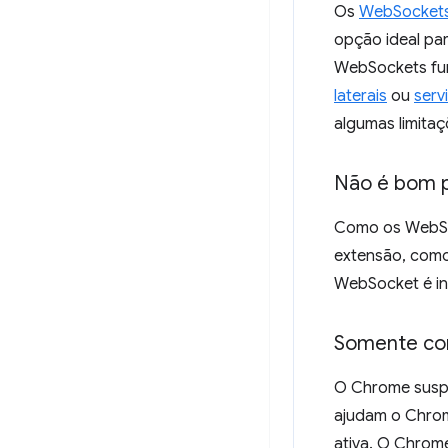
Os
WebSocket
opção ideal pa
WebSockets f
laterais
ou
serv
algumas limitaç
Não é bom p
Como os WebSoc
extensão, com
WebSocket é ini
Somente con
O Chrome suspe
ajudam o Chrom
ativa. O Chro