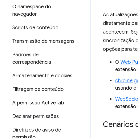
O namespace do
navegador
As atualizaçõe
diretamente par
Scripts de conteúdo
acontecem. Sej
sincronização 
Transmissão de mensagens
opções para te
Padrões de
correspondência
O
Web Pu
extensão
Armazenamento e cookies
chrome.g
usando o 
Filtragem de conteúdo
WebSock
A permissão Active
Tab
extensão 
Declarar permissões
Cenários
Diretrizes de aviso de
permissão