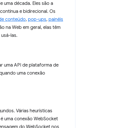
e uma década. Eles são a
ontínua e bidirecional. Os
 de conteúdo
,
pop-ups
,
painéis
ão na Web em geral, elas têm
 usá-las.
r uma API de plataforma de
o quando uma conexão
ndos. Várias heurísticas
as é uma conexão WebSocket
 mensagem do WebSocket nos