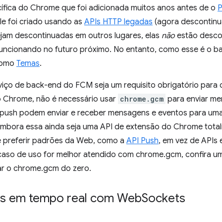
ífica do Chrome que foi adicionada muitos anos antes de o
P
le foi criado usando as
APIs HTTP legadas
(agora descontinu
ejam descontinuadas em outros lugares, elas
não
estão desco
funcionando no futuro próximo. No entanto, como esse é o b
como
Temas
.
iço de back-end do FCM seja um requisito obrigatório para
o Chrome, não é necessário usar
chrome.gcm
para enviar me
push podem enviar e receber mensagens e eventos para uma
mbora essa ainda seja uma API de extensão do Chrome totalm
 preferir padrões da Web, como a
API Push
, em vez de APIs
 caso de uso for melhor atendido com chrome.gcm, confira 
r o chrome.gcm do zero.
s em tempo real com Web
Sockets