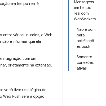
Mensagens
cação em tempo real é
em tempo
real com
WebSockets
Não é bom
s entre vários usuários, o Web
para
notificaçõ
ensão e informar que ela
es push
Somente
 a integração com um
conexões
lhar, diretamente na extensão.
ativas
 se você tiver uma lógica do
, o Web Push será a opção