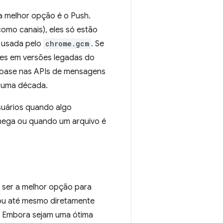
a melhor opção é o Push.
mo canais), eles só estão
a usada pelo
chrome.gcm
. Se
eles em versões legadas do
 base nas APIs de mensagens
 uma década.
suários quando algo
hega ou quando um arquivo é
 ser a melhor opção para
 (ou até mesmo diretamente
l. Embora sejam uma ótima