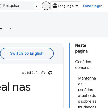
/
Fazer login
re
Nesta
página
Cenários
comuns
Isso foi útil?
Mantenha
al nas
os
usuários
atualizado
s sobre as
mudanças.