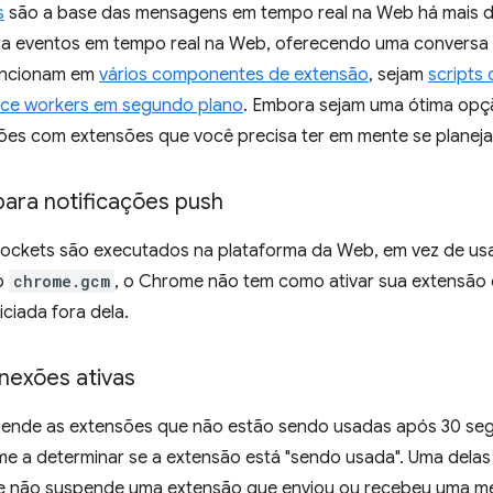
s
são a base das mensagens em tempo real na Web há mais d
ra eventos em tempo real na Web, oferecendo uma conversa c
uncionam em
vários componentes de extensão
, sejam
scripts
ice workers em segundo plano
. Embora sejam uma ótima opç
ões com extensões que você precisa ter em mente se planeja
ara notificações push
kets são executados na plataforma da Web, em vez de usa
o
chrome.gcm
, o Chrome não tem como ativar sua extensã
ciada fora dela.
exões ativas
nde as extensões que não estão sendo usadas após 30 segu
e a determinar se a extensão está "sendo usada". Uma del
me não suspende uma extensão que enviou ou recebeu uma