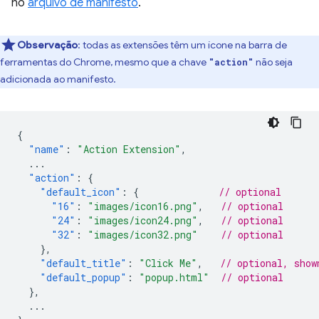
no
arquivo de manifesto
.
Observação
:
todas as extensões têm um ícone na barra de
ferramentas do Chrome, mesmo que a chave
não seja
"action"
adicionada ao manifesto.
{
"name"
:
"Action Extension"
,
...
"action"
:
{
"default_icon"
:
{
// optional
"16"
:
"images/icon16.png"
,
// optional
"24"
:
"images/icon24.png"
,
// optional
"32"
:
"images/icon32.png"
// optional
},
"default_title"
:
"Click Me"
,
// optional, show
"default_popup"
:
"popup.html"
// optional
},
...