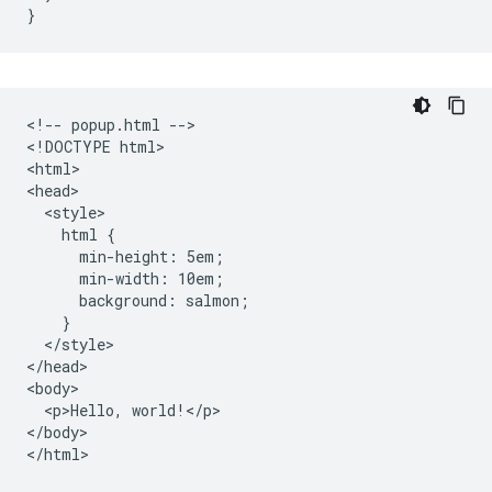
}
<!-- popup.html -->

<!DOCTYPE html>

<html>

<head>

  <style>

    html {

      min-height: 5em;

      min-width: 10em;

      background: salmon;

    }

  </style>

</head>

<body>

  <p>Hello, world!</p>

</body>
