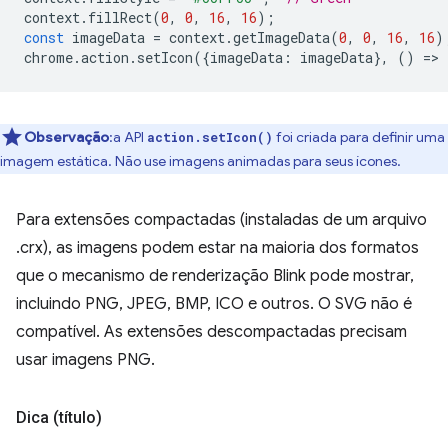
context
.
fillRect
(
0
,
0
,
16
,
16
);
const
imageData
=
context
.
getImageData
(
0
,
0
,
16
,
16
)
chrome
.
action
.
setIcon
({
imageData
:
imageData
},
()
=
>
Observação
:a API
foi criada para definir uma
action.setIcon()
imagem estática. Não use imagens animadas para seus ícones.
Para extensões compactadas (instaladas de um arquivo
.crx), as imagens podem estar na maioria dos formatos
que o mecanismo de renderização Blink pode mostrar,
incluindo PNG, JPEG, BMP, ICO e outros. O SVG não é
compatível. As extensões descompactadas precisam
usar imagens PNG.
Dica (título)