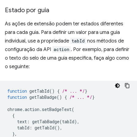
Estado por guia
As ações de extensão podem ter estados diferentes
para cada guia. Para definir um valor para uma guia
individual, use a propriedade
tabId
nos métodos de
configuração da API
action
. Por exemplo, para definir
o texto do selo de uma guia específica, faça algo como
o seguinte:
function
getTabId
()
{
/* ... */
}
function
getTabBadge
()
{
/* ... */
}
chrome
.
action
.
setBadgeText
(
{
text
:
getTabBadge
(
tabId
),
tabId
:
getTabId
(),
},