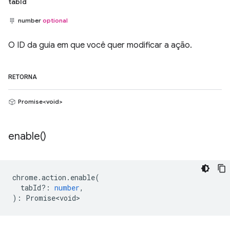
tabId
number
optional
O ID da guia em que você quer modificar a ação.
RETORNA
Promise<void>
enable(
)
chrome
.
action
.
enable
(
tabId?
:
number
,
)
:
Promise<void>