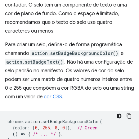
contador. O selo tem um componente de texto e uma
cor de plano de fundo. Como o espaço é limitado,
recomendamos que o texto do selo use quatro
caracteres ou menos.
Para criar um selo, defina-o de forma programática
chamando
action.setBadgeBackgroundColor()
e
action.setBadgeText()
. Não há uma configuração de
selo padrão no manifesto. Os valores de cor do selo
podem ser uma matriz de quatro números inteiros entre
0 e 255 que compõem a cor RGBA do selo ou uma string
com um valor de
cor CSS
.
chrome
.
action
.
setBadgeBackgroundColor
(
{
color
:
[
0
,
255
,
0
,
0
]},
// Green
()
=
>
{
/* ... */
},