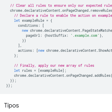
// Clear all rules to ensure only our expected rule
chrome
.
declarativeContent
.
onPageChanged
.
removeRule
// Declare a rule to enable the action on exampl
let
exampleRule
=
{
conditions
:
[
new
chrome
.
declarativeContent
.
PageStateMatch
pageUrl
:
{
hostSuffix
:
'.example.com'
},
})
],
actions
:
[
new
chrome
.
declarativeContent
.
ShowAc
};
// Finally, apply our new array of rules
let
rules
=
[
exampleRule
];
chrome
.
declarativeContent
.
onPageChanged
.
addRules
});
});
Tipos