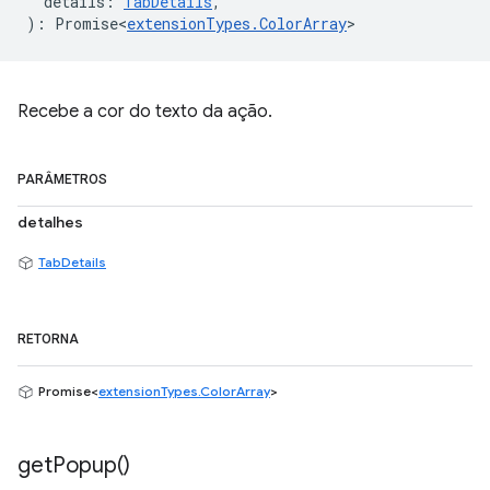
details
:
TabDetails
,
)
:
Promise<
extensionTypes
.
ColorArray
>
Recebe a cor do texto da ação.
PARÂMETROS
detalhes
TabDetails
RETORNA
Promise<
extensionTypes.ColorArray
>
get
Popup(
)