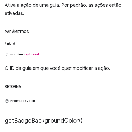
Ativa a ação de uma guia. Por padrão, as ações estão
ativadas.
PARÂMETROS
tabId
number
optional
O ID da guia em que você quer modificar a ação.
RETORNA
Promise<void>
get
Badge
Background
Color(
)