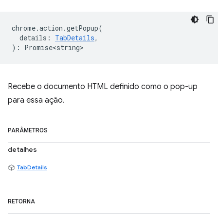
chrome
.
action
.
getPopup
(
details
:
TabDetails
,
)
:
Promise<string>
Recebe o documento HTML definido como o pop-up
para essa ação.
PARÂMETROS
detalhes
TabDetails
RETORNA