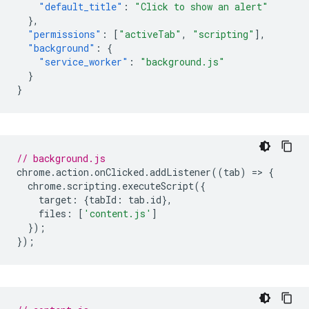
"default_title"
:
"Click to show an alert"
},
"permissions"
:
[
"activeTab"
,
"scripting"
],
"background"
:
{
"service_worker"
:
"background.js"
}
}
// background.js
chrome
.
action
.
onClicked
.
addListener
((
tab
)
=
>
{
chrome
.
scripting
.
executeScript
({
target
:
{
tabId
:
tab
.
id
},
files
:
[
'content.js'
]
});
});