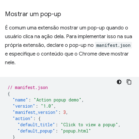
Mostrar um pop-up
É comum uma extensão mostrar um pop-up quando o
usuário clica na ação dela. Para implementar isso na sua
própria extensão, declare o pop-up no
manifest.json
e especifique o conteúdo que o Chrome deve mostrar
nele.
// manifest.json
{
"name"
:
"Action popup demo"
,
"version"
:
"1.0"
,
"manifest_version"
:
3
,
"action"
:
{
"default_title"
:
"Click to view a popup"
,
"default_popup"
:
"popup.html"
}