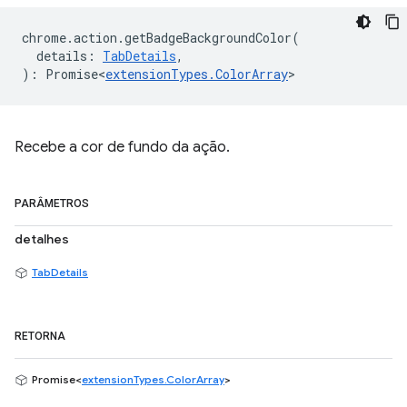
chrome
.
action
.
getBadgeBackgroundColor
(
details
:
TabDetails
,
)
:
Promise<
extensionTypes
.
ColorArray
>
Recebe a cor de fundo da ação.
PARÂMETROS
detalhes
TabDetails
RETORNA
Promise<
extensionTypes.ColorArray
>