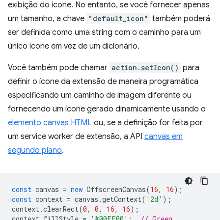
exibição do ícone. No entanto, se você fornecer apenas
um tamanho, a chave
"default_icon"
também poderá
ser definida como uma string com o caminho para um
único ícone em vez de um dicionário.
Você também pode chamar
action.setIcon()
para
definir o ícone da extensão de maneira programática
especificando um caminho de imagem diferente ou
fornecendo um ícone gerado dinamicamente usando o
elemento canvas HTML
ou, se a definição for feita por
um service worker de extensão, a API
canvas em
segundo plano
.
const
canvas
=
new
OffscreenCanvas
(
16
,
16
);
const
context
=
canvas
.
getContext
(
'2d'
);
context
.
clearRect
(
0
,
0
,
16
,
16
);
context
.
fillStyle
=
'#00FF00'
;
// Green