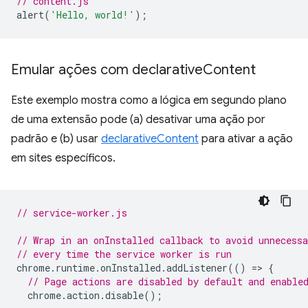
// content.js
alert
(
'Hello, world!'
);
Emular ações com declarative
Content
Este exemplo mostra como a lógica em segundo plano
de uma extensão pode (a) desativar uma ação por
padrão e (b) usar
declarativeContent
para ativar a ação
em sites específicos.
// service-worker.js
// Wrap in an onInstalled callback to avoid unnecessa
// every time the service worker is run
chrome
.
runtime
.
onInstalled
.
addListener
(()
=
>
{
// Page actions are disabled by default and enable
chrome
.
action
.
disable
();