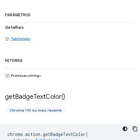
PARÂMETROS
detalhes
TabDetails
RETORNA
Promise<string>
get
Badge
Text
Color(
)
Chrome 110 ou mais recente
chrome
.
action
.
getBadgeTextColor
(