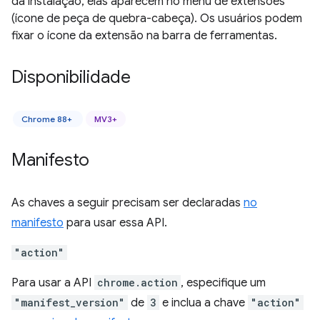
da instalação, elas aparecem no menu de extensões
(ícone de peça de quebra-cabeça). Os usuários podem
fixar o ícone da extensão na barra de ferramentas.
Disponibilidade
Chrome 88+
MV3+
Manifesto
As chaves a seguir precisam ser declaradas
no
manifesto
para usar essa API.
"action"
Para usar a API
chrome.action
, especifique um
"manifest_version"
de
3
e inclua a chave
"action"