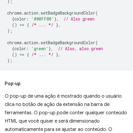
);
chrome
.
action
.
setBadgeBackgroundColor
(
{
color
:
'#00FF00'
},
// Also green
()
=
>
{
/* ... */
},
);
chrome
.
action
.
setBadgeBackgroundColor
(
{
color
:
'green'
},
// Also, also green
()
=
>
{
/* ... */
},
);
Pop-up
O pop-up de uma ação é mostrado quando o usuário
clica no botão de ação da extensão na barra de
ferramentas. O pop-up pode conter qualquer conteúdo
HTML que você quiser e será dimensionado
automaticamente para se ajustar ao conteúdo. O