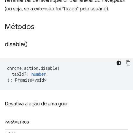
ferramentas de nível superior das janelas do navegador
(ou seja, se a extensão foi "fixada" pelo usuário).
Métodos
disable(
)
chrome
.
action
.
disable
(
tabId?
:
number
,
)
:
Promise<void>
Desativa a ação de uma guia.
PARÂMETROS