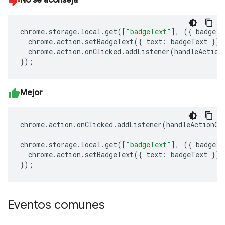
No se aconseja
chrome
.
storage
.
local
.
get
([
"badgeText"
],
({
badgeTe
chrome
.
action
.
setBadgeText
({
text
:
badgeText
});
chrome
.
action
.
onClicked
.
addListener
(
handleAction
});
Mejor
chrome
.
action
.
onClicked
.
addListener
(
handleActionCl
chrome
.
storage
.
local
.
get
([
"badgeText"
],
({
badgeTe
chrome
.
action
.
setBadgeText
({
text
:
badgeText
});
});
Eventos comunes