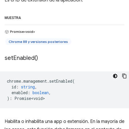
Es el ID de extensión de la aplicación.
MUESTRA
Promise<void>
Chrome 88 y versiones posteriores
set
Enabled(
)
chrome
.
management
.
setEnabled
(
id
:
string
,
enabled
:
boolean
,
)
:
Promise<void>
Habilita o inhabilita una app o extensión. En la mayoría de