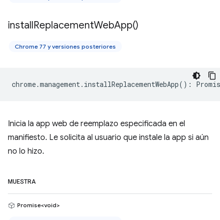
install
Replacement
Web
App(
)
Chrome 77 y versiones posteriores
chrome
.
management
.
installReplacementWebApp
()
:
Promis
Inicia la app web de reemplazo especificada en el
manifiesto. Le solicita al usuario que instale la app si aún
no lo hizo.
MUESTRA
Promise<void>