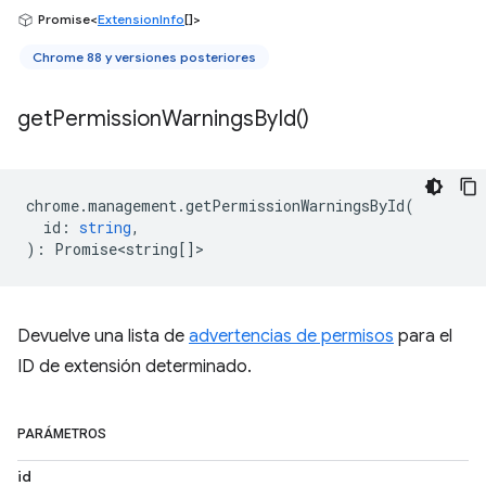
Promise<
ExtensionInfo
[]>
Chrome 88 y versiones posteriores
get
Permission
Warnings
By
Id(
)
chrome
.
management
.
getPermissionWarningsById
(
id
:
string
,
)
:
Promise<string
[]>
Devuelve una lista de
advertencias de permisos
para el
ID de extensión determinado.
PARÁMETROS
id