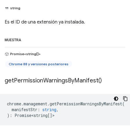
string
Es el ID de una extensión ya instalada.
MUESTRA
Promise<string[]>
Chrome 88 y versiones posteriores
get
Permission
Warnings
By
Manifest(
)
chrome
.
management
.
getPermissionWarningsByManifest
(
manifestStr
:
string
,
)
:
Promise<string
[]>