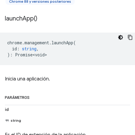
Chrome 88 y versiones posteriores
launch
App(
)
chrome
.
management
.
launchApp
(
id
:
string
,
)
:
Promise<void>
Inicia una aplicación.
PARÁMETROS
id
string