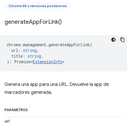
Chrome 88 y versiones posteriores
generate
App
For
Link(
)
chrome
.
management
.
generateAppForLink
(
url
:
string
,
title
:
string
,
)
:
Promise<
ExtensionInfo
>
Genera una app para una URL. Devuelve la app de
marcadores generada.
PARÁMETROS
url