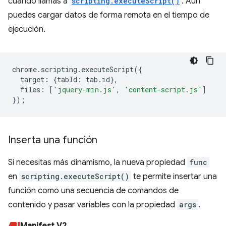
cuando llamas a
scripting.executeScript()
. Aún
puedes cargar datos de forma remota en el tiempo de
ejecución.
chrome
.
scripting
.
executeScript
({
target
:
{
tabId
:
tab
.
id
},
files
:
[
'jquery-min.js'
,
'content-script.js'
]
});
Inserta una función
Si necesitas más dinamismo, la nueva propiedad
func
en
scripting.executeScript()
te permite insertar una
función como una secuencia de comandos de
contenido y pasar variables con la propiedad
args
.