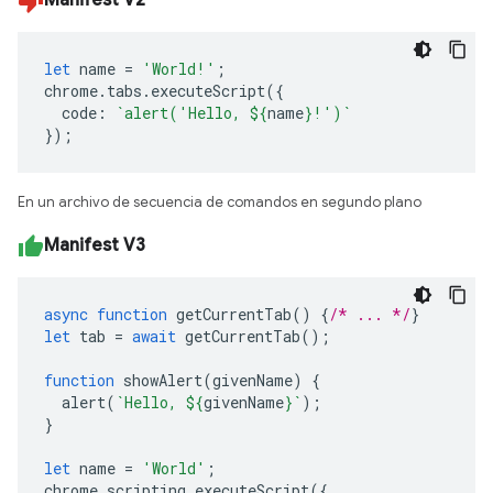
Manifest V2
let
name
=
'World!'
;
chrome
.
tabs
.
executeScript
({
code
:
`alert('Hello, 
${
name
}
!')`
});
En un archivo de secuencia de comandos en segundo plano
Manifest V3
async
function
getCurrentTab
()
{
/* ... */
}
let
tab
=
await
getCurrentTab
();
function
showAlert
(
givenName
)
{
alert
(
`Hello, 
${
givenName
}
`
);
}
let
name
=
'World'
;
chrome
.
scripting
.
executeScript
({