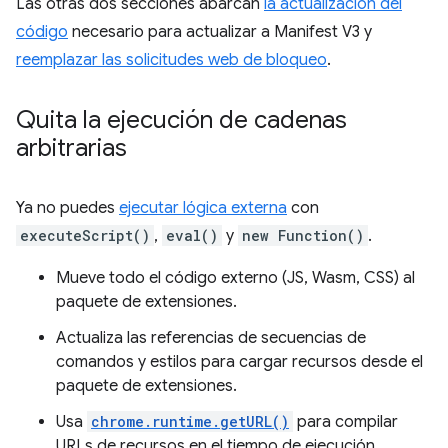
Las otras dos secciones abarcan
la actualización del
código
necesario para actualizar a Manifest V3 y
reemplazar las solicitudes web de bloqueo
.
Quita la ejecución de cadenas
arbitrarias
Ya no puedes
ejecutar lógica externa
con
executeScript()
,
eval()
y
new Function()
.
Mueve todo el código externo (JS, Wasm, CSS) al
paquete de extensiones.
Actualiza las referencias de secuencias de
comandos y estilos para cargar recursos desde el
paquete de extensiones.
Usa
chrome.runtime.getURL()
para compilar
URLs de recursos en el tiempo de ejecución.