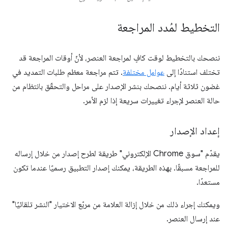
التخطيط لمُدد المراجعة
ننصحك بالتخطيط لوقت كافٍ لمراجعة العنصر، لأنّ أوقات المراجعة قد
تختلف استنادًا إلى
عوامل مختلفة
. تتم مراجعة معظم طلبات التمديد في
غضون ثلاثة أيام. ننصحك بنشر الإصدار على مراحل والتحقّق بانتظام من
حالة العنصر لإجراء تغييرات سريعة إذا لزم الأمر.
إعداد الإصدار
يقدّم "سوق Chrome الإلكتروني" طريقة لطرح إصدار من خلال إرساله
للمراجعة مسبقًا. بهذه الطريقة، يمكنك إصدار التطبيق رسميًا عندما تكون
مستعدًا.
ويمكنك إجراء ذلك من خلال إزالة العلامة من مربّع الاختيار "النشر تلقائيًا"
عند إرسال العنصر.