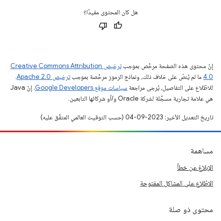
هل كان المحتوى مفيدًا؟
إنّ محتوى هذه الصفحة مرخّص بموجب
ترخيص Creative Commons Attribution
4.0‏
ما لم يُنصّ على خلاف ذلك، ونماذج الرموز مرخّصة بموجب
ترخيص Apache 2.0‏
.
للاطّلاع على التفاصيل، يُرجى مراجعة
سياسات موقع Google Developers‏
. إنّ Java
هي علامة تجارية مسجَّلة لشركة Oracle و/أو شركائها التابعين.
تاريخ التعديل الأخير: 2023-09-04 (حسب التوقيت العالمي المتفَّق عليه)
مساهمة
الإبلاغ عن خطأ
الاطّلاع على المشاكل المفتوحة
محتوى ذو صلة