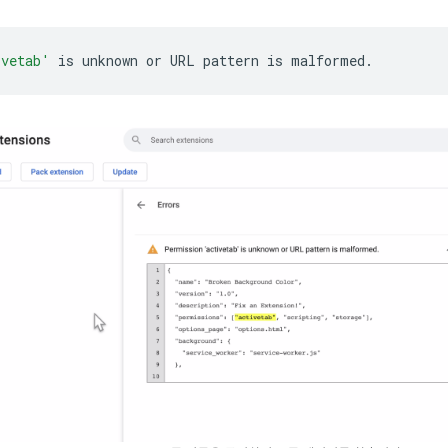
ivetab'
is
unknown
or
URL
pattern
is