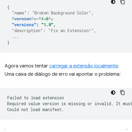
{
"name"
:
"Broken Background Color"
,
"version"
:
"1.0"
,
"versions"
:
"1.0"
,
"description"
:
"Fix an Extension!"
,
...
}
Agora vamos tentar
carregar a extensão localmente
.
Uma caixa de diálogo de erro vai apontar o problema:
Failed
to
load
extension

Required
value
version
is
missing
or
invalid.
It
mus
Could
not
load