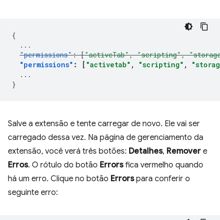
{
...
"permissions"
:
[
"activeTab"
,
"scripting"
,
"storag
"permissions"
:
[
"activetab"
,
"scripting"
,
"stora
...
}
Salve a extensão e tente carregar de novo. Ele vai ser
carregado dessa vez. Na página de gerenciamento da
extensão, você verá três botões:
Detalhes
,
Remover
e
Erros
. O rótulo do botão
Errors
fica vermelho quando
há um erro. Clique no botão
Errors
para conferir o
seguinte erro: