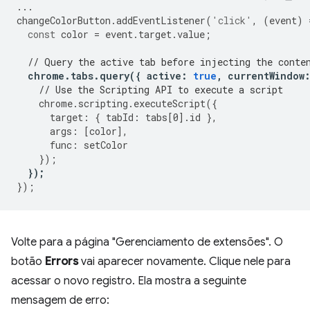
...
changeColorButton
.
addEventListener
(
'click'
,
(
event
)
const
color
=
event
.
target
.
value
;
// Query the active tab before injecting the conte
chrome
.
tabs
.
query
({
active
:
true
,
currentWindow
// Use the Scripting API to execute a script
chrome
.
scripting
.
executeScript
({
target
:
{
tabId
:
tabs
[
0
].
id
},
args
:
[
color
],
func
:
setColor
});
});
});
Volte para a página "Gerenciamento de extensões". O
botão
Errors
vai aparecer novamente. Clique nele para
acessar o novo registro. Ela mostra a seguinte
mensagem de erro: