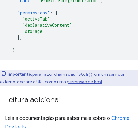
"name"
:
"Broken Background Color"
,
...
"permissions"
:
[
"activeTab"
,
"declarativeContent"
,
"storage"
],
...
}
Importante
:para fazer chamadas
em um servidor
fetch()
externo, declare o URL como uma
permissão de host
.
Leitura adicional
Leia a documentação para saber mais sobre o
Chrome
DevTools
.