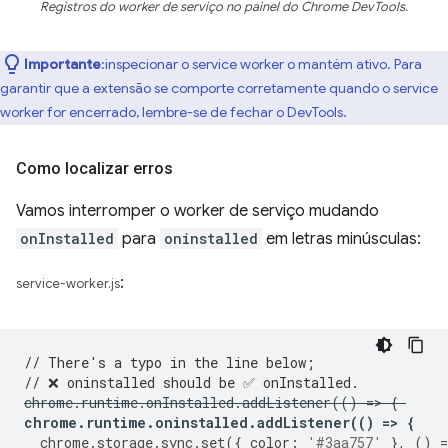
Registros do worker de serviço no painel do Chrome DevTools.
Importante
:inspecionar o service worker o mantém ativo. Para
garantir que a extensão se comporte corretamente quando o service
worker for encerrado, lembre-se de fechar o DevTools.
Como localizar erros
Vamos interromper o worker de serviço mudando
onInstalled
para
oninstalled
em letras minúsculas:
:
service-worker.js
// There's a typo in the line below;
// ❌ oninstalled should be ✅ onInstalled.
chrome
.
runtime
.
onInstalled
.
addListener
(()
=
>
{
chrome
.
runtime
.
oninstalled
.
addListener
(()
=
>
{
chrome
.
storage
.
sync
.
set
({
color
:
'#3aa757'
},
()
=