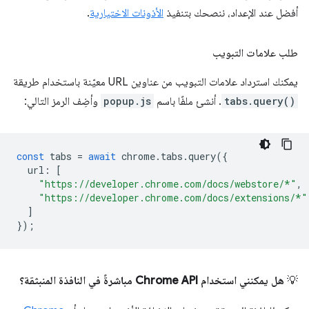
أفضل عند الإعداد، ننصحك بتنفيذ
الأذونات الاختيارية
.
طلب علامات التبويب
يمكنك استرداد علامات التبويب من عناوين URL معيّنة باستخدام طريقة
tabs.query()
. أنشئ ملفًا باسم
popup.js
وأضِف الرمز التالي:
const
tabs
=
await
chrome
.
tabs
.
query
({
url
:
[
"https://developer.chrome.com/docs/webstore/*"
,
"https://developer.chrome.com/docs/extensions/*"
]
});
💡
هل يمكنني استخدام Chrome API مباشرةً في النافذة المنبثقة؟