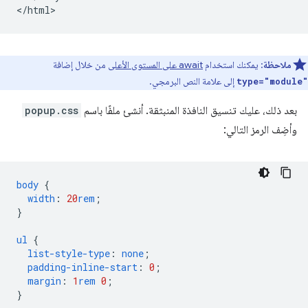
ملاحظة
: يمكنك استخدام
await على المستوى الأعلى
من خلال إضافة
إلى علامة النص البرمجي.
type="module"
بعد ذلك، عليك تنسيق النافذة المنبثقة. أنشئ ملفًا باسم
popup.css
وأضِف الرمز التالي:
body
{
width
:
20
rem
;
}
ul
{
list-style-type
:
none
;
padding-inline-start
:
0
;
margin
:
1
rem
0
;
}