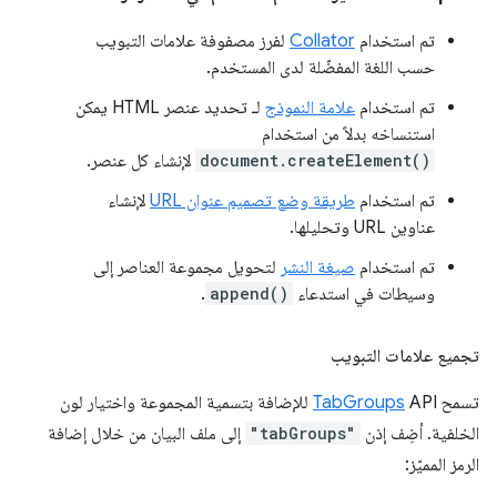
تم استخدام
Collator
لفرز مصفوفة علامات التبويب
حسب اللغة المفضّلة لدى المستخدم.
تم استخدام
علامة النموذج
لـ تحديد عنصر HTML يمكن
استنساخه بدلاً من استخدام
document.createElement()
لإنشاء كل عنصر.
تم استخدام
طريقة وضع تصميم عنوان URL
لإنشاء
عناوين URL وتحليلها.
تم استخدام
صيغة النشر
لتحويل مجموعة العناصر إلى
وسيطات في استدعاء
append()
.
تجميع علامات التبويب
تسمح
TabGroups
API للإضافة بتسمية المجموعة واختيار لون
الخلفية. أضِف إذن
"tabGroups"
إلى ملف البيان من خلال إضافة
الرمز المميّز: