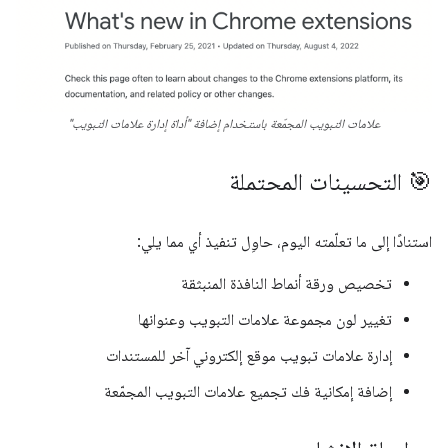
علامات التبويب المجمّعة باستخدام إضافة "أداة إدارة علامات التبويب"
🎯 التحسينات المحتملة
استنادًا إلى ما تعلّمته اليوم، حاوِل تنفيذ أي مما يلي:
تخصيص ورقة أنماط النافذة المنبثقة
تغيير لون مجموعة علامات التبويب وعنوانها
إدارة علامات تبويب موقع إلكتروني آخر للمستندات
إضافة إمكانية فك تجميع علامات التبويب المجمّعة