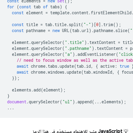
const
elements
=
new
Set
();
for
(
const
tab
of
tabs
)
{
const
element
=
template
.
content
.
firstElementChild
const
title
=
tab
.
title
.
split
(
"-"
)[
0
].
trim
();
const
pathname
=
new
URL
(
tab
.
url
).
pathname
.
slice
(
"
element
.
querySelector
(
".title"
).
textContent
=
titl
element
.
querySelector
(
".pathname"
).
textContent
=
p
element
.
querySelector
(
"a"
).
addEventListener
(
"clic
// need to focus window as well as the active tab
await
chrome
.
tabs
.
update
(
tab
.
id
,
{
active
:
true
await
chrome
.
windows
.
update
(
tab
.
windowId
,
{
focu
});
elements
.
add
(
element
);
}
document
.
querySelector
(
"ul"
).
append
(...
elements
);
...
💡
JavaScript مثير للاهتمام مستخدَم في هذا الرمز