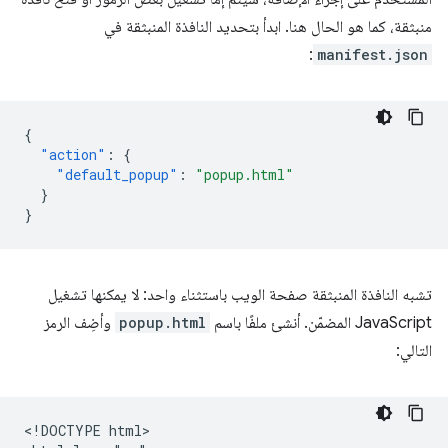
منبثقة، كما هو الحال هنا. ابدأ بتحديد النافذة المنبثقة في
:
manifest.json
{
"action"
:
{
"default_popup"
:
"popup.html"
}
}
تشبه النافذة المنبثقة صفحة الويب باستثناء واحد: لا يمكنها تشغيل
JavaScript المضمّن. أنشئ ملفًا باسم
popup.html
وأضِف الرمز
التالي:
<!DOCTYPE html>
