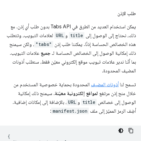
طلب الإذن
يمكن استخدام العديد من الطرق في Tabs API بدون طلب أي إذن. مع
ذلك، نحتاج إلى الوصول إلى
title
و
URL
لعلامات التبويب، وتتطلب
هذه الخصائص الحساسة إذنًا. يمكننا طلب إذن
"tabs"
، ولكن سيمنح
ذلك إمكانية الوصول إلى الخصائص الحساسة لـ
جميع
علامات التبويب.
بما أنّنا ندير علامات تبويب موقع إلكتروني معيّن فقط، سنطلب أذونات
المضيف المحدودة.
تسمح لنا
أذونات المضيف
المحدودة بحماية خصوصية المستخدم من
خلال منح إذن مرتفع
لمواقع إلكترونية معيّنة
. سيمنح ذلك إمكانية
الوصول إلى خصائص
title
و
URL
، بالإضافة إلى إمكانات إضافية.
أضِف الرمز المميّز إلى ملف
manifest.json
:
{
