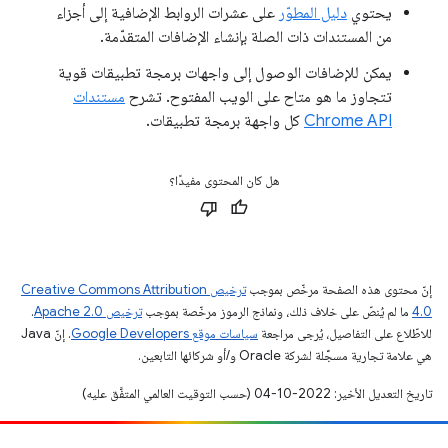
يحتوي
دليل المطوّر
على عشرات الروابط الإضافية إلى أجزاء
من المستندات ذات الصلة بإنشاء الإضافات المتقدّمة.
يمكن للإضافات الوصول إلى واجهات برمجة تطبيقات قوية
تتجاوز ما هو متاح على الويب المفتوح. تشرح
مستندات
Chrome API
كل واجهة برمجة تطبيقات.
هل كان المحتوى مفيدًا؟
إنّ محتوى هذه الصفحة مرخّص بموجب
ترخيص Creative Commons Attribution
4.0‏
ما لم يُنصّ على خلاف ذلك، ونماذج الرموز مرخّصة بموجب
ترخيص Apache 2.0‏
.
للاطّلاع على التفاصيل، يُرجى مراجعة
سياسات موقع Google Developers‏
. إنّ Java
هي علامة تجارية مسجَّلة لشركة Oracle و/أو شركائها التابعين.
تاريخ التعديل الأخير: 2022-10-04 (حسب التوقيت العالمي المتفَّق عليه)