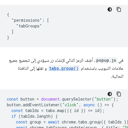
{

  "permissions": [

    "tabGroups"

  ]

في
popup.js
، أضِف الرمز التالي لإنشاء زر سيؤدي إلى تجميع جميع
علامات التبويب باستخدام
tabs.group()
و نقلها إلى النافذة
الحالية.
const
button
=
document
.
querySelector
(
"button"
);
button
.
addEventListener
(
"click"
,
async
()
=
>
{
const
tabIds
=
tabs
.
map
(({
id
})
=
>
id
);
if
(
tabIds
.
length
)
{
const
group
=
await
chrome
.
tabs
.
group
({
tabIds
}
await
chrome
.
tabGroups
.
update
(
group
,
{
title
:
"D