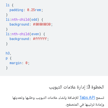
li
{
padding
:
0.25
rem
;
}
li
:
nth-child
(
odd
)
{
background
:
#808080
30
;
}
li
:
nth-child
(
even
)
{
background
:
#ffffff
;
}
h3
,
p
{
margin
:
0
;
}
الخطوة 3: إدارة علامات التبويب
تسمح
Tabs API
للإضافة بإنشاء علامات التبويب وطلبها وتعديلها
وإعادة ترتيبها في المتصفح.