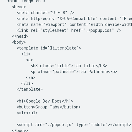
<html lang="en">

  <head>

    <meta charset="UTF-8" />

    <meta http-equiv="X-UA-Compatible" content="IE=ed
    <meta name="viewport" content="width=device-width
    <link rel="stylesheet" href="./popup.css" />

  </head>

  <body>

    <template id="li_template">

      <li>

        <a>

          <h3 class="title">Tab Title</h3>

          <p class="pathname">Tab Pathname</p>

        </a>

      </li>

    </template>

    <h1>Google Dev Docs</h1>

    <button>Group Tabs</button>

    <ul></ul>

    <script src="./popup.js" type="module"></script>

  </body>
