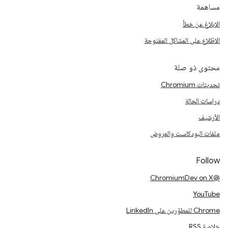
مساهمة
الإبلاغ عن خطأ
الاطّلاع على المشاكل المفتوحة
محتوى ذو صلة
تحديثات Chromium
دراسات الحالة
الأرشيف
ملفات البودكاست والعروض
Follow
@ChromiumDev on X
YouTube
Chrome للمطوّرين على LinkedIn
خلاصة RSS