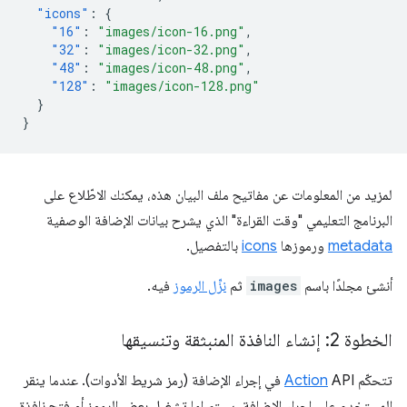
"icons"
:
{
"16"
:
"images/icon-16.png"
,
"32"
:
"images/icon-32.png"
,
"48"
:
"images/icon-48.png"
,
"128"
:
"images/icon-128.png"
}
}
لمزيد من المعلومات عن مفاتيح ملف البيان هذه، يمكنك الاطّلاع على
البرنامج التعليمي "وقت القراءة" الذي يشرح بيانات الإضافة الوصفية
metadata
ورموزها
icons
بالتفصيل.
أنشئ مجلدًا باسم
images
ثم
نزِّل الرموز
فيه.
الخطوة 2: إنشاء النافذة المنبثقة وتنسيقها
تتحكّم
Action
API في إجراء الإضافة (رمز شريط الأدوات). عندما ينقر
المستخدم على إجراء الإضافة، سيتم إما تشغيل بعض الرموز أو فتح نافذة