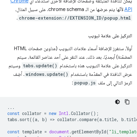
يمكن للنافذة المنبثقة وصفحات الإضافة الأخرى استدعاء أي
Chrome
API
لأنّها يتم عرضها من الـ chrome schema. على سبيل المثال،
.
chrome-extension://EXTENSION_ID/popup.html
التركيز على علامة تبويب
أولاً، ستفرز الإضافة أسماء علامات التبويب (عناوين صفحات HTML
المضمّنة) أبجديًا. بعد ذلك، عند النقر على أحد عناصر القائمة، سيتم
التركيز على علامة التبويب هذه باستخدام
tabs.update()
وسيتم
عرض النافذة في المقدّمة باستخدام
windows.update()
. أضِف
الرمز التالي إلى ملف
popup.js
:
...
const
collator
=
new
Intl
.
Collator
();
tabs
.
sort
((
a
,
b
)
=
>
collator
.
compare
(
a
.
title
,
b
.
titl
const
template
=
document
.
getElementById
(
"li_templat