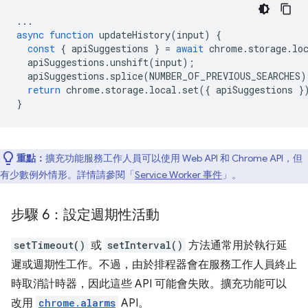
...
async
function
updateHistory
(
input
)
{
const
{
apiSuggestions
}
=
await
chrome
.
storage
.
lo
apiSuggestions
.
unshift
(
input
);
apiSuggestions
.
splice
(
NUMBER_OF_PREVIOUS_SEARCHES
)
return
chrome
.
storage
.
local
.
set
({
apiSuggestions
}
}
重點：
擴充功能服務工作人員可以使用 Web API 和 Chrome API，但
有少數例外情形。詳情請參閱「
Service Worker 事件
」。
步驟 6：設定週期性活動
setTimeout()
或
setInterval()
方法通常用於執行延
遲或週期性工作。不過，由於排程器會在服務工作人員終止
時取消計時器，因此這些 API 可能會失敗。擴充功能可以
改用
chrome.alarms
API。