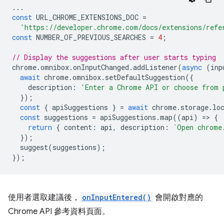
...
const
URL_CHROME_EXTENSIONS_DOC
=
'https://developer.chrome.com/docs/extensions/refe
const
NUMBER_OF_PREVIOUS_SEARCHES
=
4
;
// Display the suggestions after user starts typing
chrome
.
omnibox
.
onInputChanged
.
addListener
(
async
(
inp
await
chrome
.
omnibox
.
setDefaultSuggestion
({
description
:
'Enter a Chrome API or choose from 
});
const
{
apiSuggestions
}
=
await
chrome
.
storage
.
lo
const
suggestions
=
apiSuggestions
.
map
((
api
)
=
>
{
return
{
content
:
api
,
description
:
`Open chrome
});
suggest
(
suggestions
);
});
使用者選取建議後，
onInputEntered()
會開啟對應的
Chrome API 參考資料頁面。