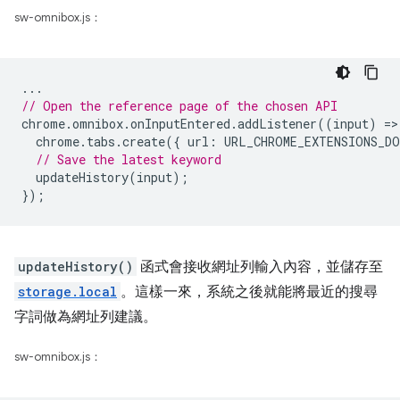
sw-omnibox.js：
...
// Open the reference page of the chosen API
chrome
.
omnibox
.
onInputEntered
.
addListener
((
input
)
=
>
chrome
.
tabs
.
create
({
url
:
URL_CHROME_EXTENSIONS_DO
// Save the latest keyword
updateHistory
(
input
);
});
updateHistory()
函式會接收網址列輸入內容，並儲存至
storage.local
。這樣一來，系統之後就能將最近的搜尋
字詞做為網址列建議。
sw-omnibox.js：