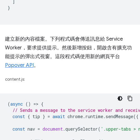
]
}
建立新的內容檔案。下列程式碼會傳送訊息給 Service
Worker，要求提供提示。然後新增按鈕，開啟含有擴充功
能提示的彈出式視窗。這段程式碼使用新的網頁平台
Popover API
。
content.js:
(
async
()
=
>
{
// Sends a message to the service worker and recei
const
{
tip
}
=
await
chrome
.
runtime
.
sendMessage
({
const
nav
=
document
.
querySelector
(
'.upper-tabs > 