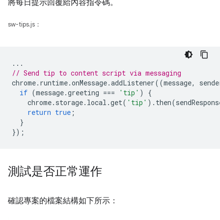
將每日提示回覆給內容指令碼。
sw-tips.js：
...
// Send tip to content script via messaging
chrome
.
runtime
.
onMessage
.
addListener
((
message
,
sende
if
(
message
.
greeting
===
'tip'
)
{
chrome
.
storage
.
local
.
get
(
'tip'
).
then
(
sendRespons
return
true
;
}
});
測試是否正常運作
確認專案的檔案結構如下所示：