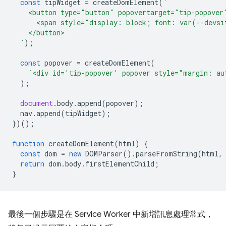
const
tipWidget
=
createDomElement
(
`
    <button type="button" popovertarget="tip-popover
      <span style="display: block; font: var(--devsi
    </button>
  `
);
const
popover
=
createDomElement
(
`<div id='tip-popover' popover style="margin: au
);
document
.
body
.
append
(
popover
);
nav
.
append
(
tipWidget
);
})();
function
createDomElement
(
html
)
{
const
dom
=
new
DOMParser
().
parseFromString
(
html
,
return
dom
.
body
.
firstElementChild
;
}
最後一個步驟是在 Service Worker 中新增訊息處理常式，