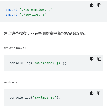
import
'./sw-omnibox.js'
;
import
'./sw-tips.js'
;
建立這些檔案，並在每個檔案中新增控制台記錄。
sw-omnibox.js：
console
.
log
(
"sw-omnibox.js"
);
sw-tips.js：
console
.
log
(
"sw-tips.js"
);