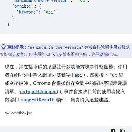
"minimum_chrome_version"
:
"102"
,
"omnibox"
:
{
"keyword"
:
"api"
},
}
重點提示：
參考資料說明使用者嘗試
"minimum_chrome_version"
安裝擴充功能，但使用的 Chrome 版本不相容時，這個鍵的行為。
現在，請在指令碼的頂層註冊多功能方塊事件監聽器。使用
者在網址列中輸入網址列關鍵字 (
api
)，然後按下 Tab 鍵
或空格鍵時，Chrome 會根據儲存空間中的關鍵字顯示建議
清單。
onInputChanged()
事件會接收目前的使用者輸入
內容和
suggestResult
物件，負責填入這些建議。
sw-omnibox.js：