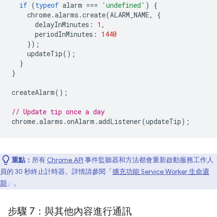
if
(
typeof
alarm
===
'undefined'
)
{
chrome
.
alarms
.
create
(
ALARM_NAME
,
{
delayInMinutes
:
1
,
periodInMinutes
:
1440
});
updateTip
();
}
}
createAlarm
();
// Update tip once a day
chrome
.
alarms
.
onAlarm
.
addListener
(
updateTip
);
重點：
所有
Chrome API
事件監聽器和方法都會重新啟動服務工作人
員的 30 秒終止計時器。詳情請參閱「
擴充功能 Service Worker 生命週
期
」。
步驟 7：與其他內容進行通訊