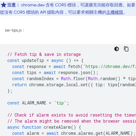
注意：
chrome.dev 含有 CORS 標頭，可讓擴充功能存取回應。如要
從沒有 CORS 標頭的 API 擷取內容，可以要求相關主機的
主機權限
。
sw-tips.js：
// Fetch tip & save in storage
const
updateTip
=
async
()
=
>
{
const
response
=
await
fetch
(
'https://chrome.dev/f
const
tips
=
await
response
.
json
();
const
randomIndex
=
Math
.
floor
(
Math
.
random
()
*
tip
return
chrome
.
storage
.
local
.
set
({
tip
:
tips
[
random
};
const
ALARM_NAME
=
'tip'
;
// Check if alarm exists to avoid resetting the time
// The alarm might be removed when the browser sessi
async
function
createAlarm
()
{
const
alarm
=
await
chrome
.
alarms
.
get
(
ALARM_NAME
);