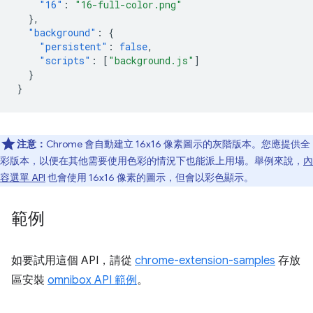
"16"
:
"16-full-color.png"
},
"background"
:
{
"persistent"
:
false
,
"scripts"
:
[
"background.js"
]
}
}
注意：
Chrome 會自動建立 16x16 像素圖示的灰階版本。您應提供全
彩版本，以便在其他需要使用色彩的情況下也能派上用場。舉例來說，
內
容選單 API
也會使用 16x16 像素的圖示，但會以彩色顯示。
範例
如要試用這個 API，請從
chrome-extension-samples
存放
區安裝
omnibox API 範例
。