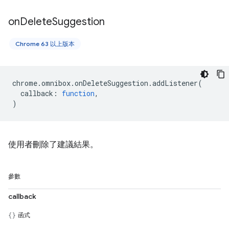
on
Delete
Suggestion
Chrome 63 以上版本
chrome
.
omnibox
.
onDeleteSuggestion
.
addListener
(
callback
:
function
,
)
使用者刪除了建議結果。
參數
callback
函式