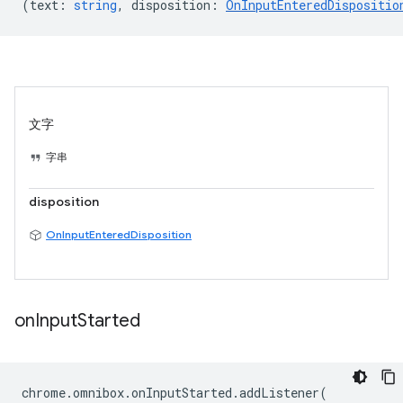
(
text
:
string
,
disposition
:
OnInputEnteredDispositio
文字
字串
disposition
OnInputEnteredDisposition
on
Input
Started
chrome
.
omnibox
.
onInputStarted
.
addListener
(