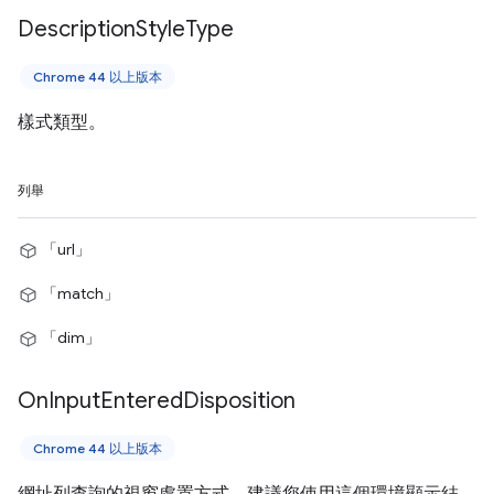
Description
Style
Type
Chrome 44 以上版本
樣式類型。
列舉
「url」
「match」
「dim」
On
Input
Entered
Disposition
Chrome 44 以上版本