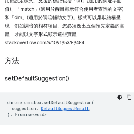
用於設定樣式。支援的標記包括「url」(適用於網址字面
值)、「match」(適用於醒目顯示符合使用者查詢的文字)
和「dim」(適用於調暗輔助文字)。樣式可以巢狀結構呈
現，例如調暗的相符項目。您必須逸出五個預先定義的實
體，才能以文字形式顯示這些實體：
stackoverflow.com/a/1091953/89484
方法
set
Default
Suggestion(
)
chrome
.
omnibox
.
setDefaultSuggestion
(
suggestion
:
DefaultSuggestResult
,
)
:
Promise<void>