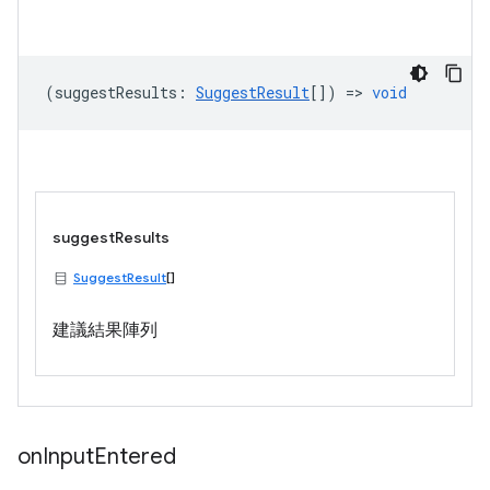
(
suggestResults
:
SuggestResult
[]) =>
void
suggestResults
SuggestResult
[]
建議結果陣列
on
Input
Entered