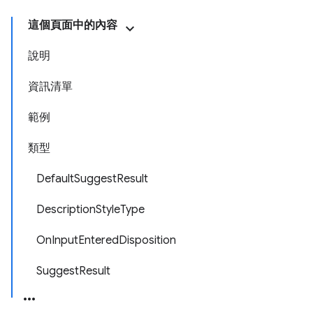
這個頁面中的內容
說明
資訊清單
範例
類型
DefaultSuggestResult
DescriptionStyleType
OnInputEnteredDisposition
SuggestResult