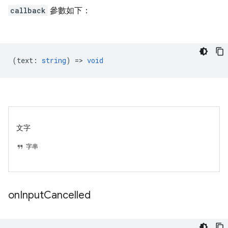
callback
參數如下：
(
text
:
string
) =>
void
文字
字串
on
Input
Cancelled