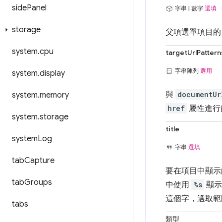
side
Panel
字串 | 數字
選填
storage
父項選單項目的
system
.
cpu
targetUrlPattern
字串陣列
選用
system
.
display
與
documentUr
system
.
memory
href
屬性進行
system
.
storage
title
system
Log
字串
選填
tab
Capture
要在項目中顯
tab
Groups
中使用
%s
顯示
這個字，選取範
tabs
類型