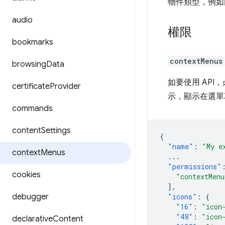
物件類型，例如
audio
權限
bookmarks
contextMenus
browsing
Data
如要使用 AP
certificate
Provider
示，顯示在選單
commands
content
Settings
{
"name"
:
"My e
context
Menus
...
"permissions"
cookies
"contextMenu
],
debugger
"icons"
:
{
"16"
:
"icon
"48"
:
"icon
declarative
Content