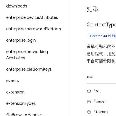
downloads
類型
enterprise
.
device
Attributes
Context
Typ
enterprise
.
hardware
Platform
Chrome 44 以
enterprise
.
login
選單可顯示的不同
enterprise
.
networking
應用程式，用於
Attributes
平台可能會限制
enterprise
.
platform
Keys
列舉
events
「all」
extension
「page」
extension
Types
「frame」
file
Browser
Handler