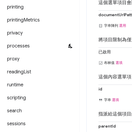
這個選單項目會
printing
documentUrlPat
printing
Metrics
字串陣列
選用
privacy
將項目限制為僅
processes
已啟用
proxy
布林值
選填
reading
List
這個內容選單項
runtime
id
scripting
字串
選填
search
指派給這個項目
sessions
parentId