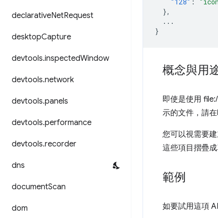
"128"
:
"ico
},
declarative
Net
Request
...
}
desktop
Capture
devtools
.
inspected
Window
概念與用
devtools
.
network
即使是使用 fil
devtools
.
panels
示的文件，請
devtools
.
performance
您可以視需要建立
devtools
.
recorder
這些項目摺疊成
dns
範例
document
Scan
如要試用這項 A
dom