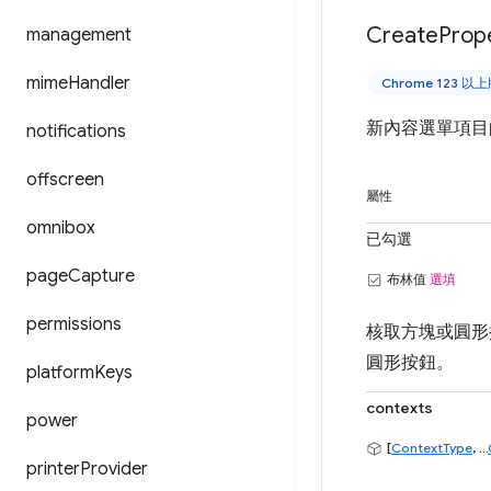
Create
Prop
management
mime
Handler
Chrome 123 以
新內容選單項目
notifications
offscreen
屬性
omnibox
已勾選
page
Capture
布林值
選填
permissions
核取方塊或圓形
圓形按鈕。
platform
Keys
contexts
power
[
ContextType
, ...
printer
Provider