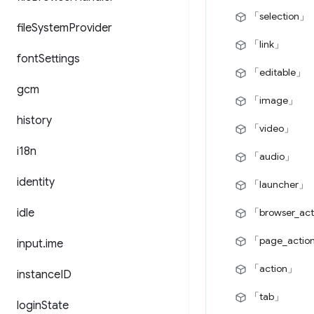
「selection」
file
System
Provider
「link」
font
Settings
「editable」
gcm
「image」
history
「video」
i18n
「audio」
identity
「launcher」
idle
「browser_ac
「page_actio
input
.
ime
「action」
instance
ID
「tab」
login
State