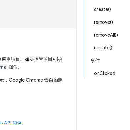
create()
remove()
removeAll()
update()
會顯示內容選單項目。如要控管項目可顯
事件
rns
欄位。
onClicked
ogle Chrome 會自動將
us API 範例
。