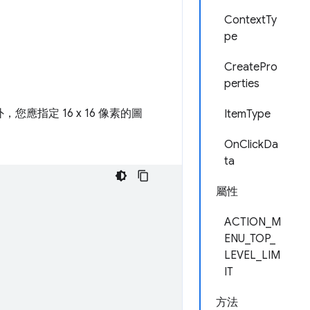
ContextTy
pe
CreatePro
perties
您應指定 16 x 16 像素的圖
ItemType
OnClickDa
ta
屬性
ACTION_M
ENU_TOP_
LEVEL_LIM
IT
方法