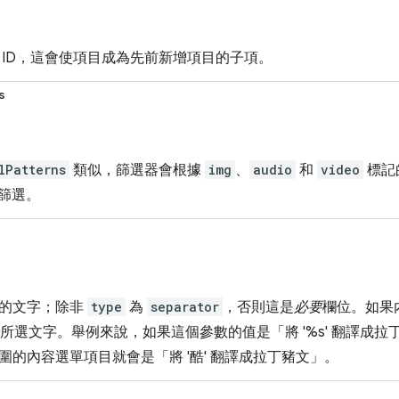
 ID，這會使項目成為先前新增項目的子項。
s
lPatterns
類似，篩選器會根據
img
、
audio
和
video
標記
篩選。
示的文字；除非
type
為
separator
，否則這是
必要
欄位。如果
所選文字。舉例來說，如果這個參數的值是「將 '%s' 翻譯成
圍的內容選單項目就會是「將 '酷' 翻譯成拉丁豬文」。