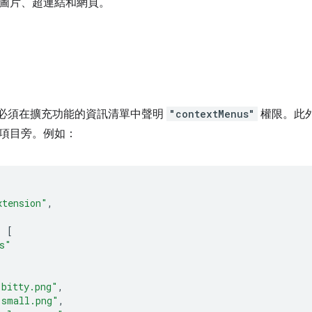
圖片、超連結和網頁。
I，必須在擴充功能的資訊清單中聲明
"contextMenus"
權限。此外，
項目旁。例如：
xtension"
,
:
[
s"
-bitty.png"
,
-small.png"
,