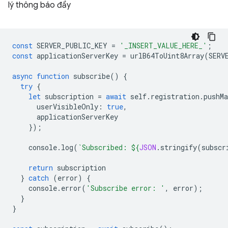
lý thông báo đẩy
const
SERVER_PUBLIC_KEY
=
'_INSERT_VALUE_HERE_'
;
const
applicationServerKey
=
urlB64ToUint8Array
(
SERV
async
function
subscribe
()
{
try
{
let
subscription
=
await
self
.
registration
.
pushMa
userVisibleOnly
:
true
,
applicationServerKey
});
console
.
log
(
`Subscribed: 
${
JSON
.
stringify
(
subscr
return
subscription
}
catch
(
error
)
{
console
.
error
(
'Subscribe error: '
,
error
);
}
}