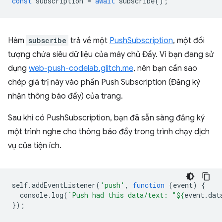
const
subscription
=
await
subscribe
();
Hàm
subscribe
trả về một
PushSubscription
, một đối
tượng chứa siêu dữ liệu của máy chủ Đẩy. Vì bạn đang sử
dụng
web-push-codelab.glitch.me
, nên bạn cần sao
chép giá trị này vào phần Push Subscription (Đăng ký
nhận thông báo đẩy) của trang.
Sau khi có PushSubscription, bạn đã sẵn sàng đăng ký
một trình nghe cho thông báo đẩy trong trình chạy dịch
vụ của tiện ích.
self
.
addEventListener
(
'push'
,
function
(
event
)
{
console
.
log
(
`Push had this data/text: "
${
event
.
dat
});