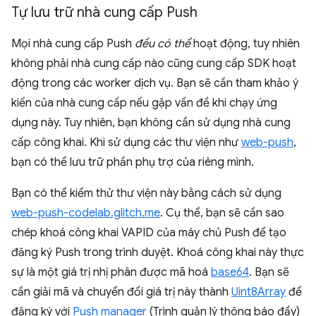
Tự lưu trữ nhà cung cấp Push
Mọi nhà cung cấp Push
đều có thể
hoạt động, tuy nhiên
không phải nhà cung cấp nào cũng cung cấp SDK hoạt
động trong các worker dịch vụ. Bạn sẽ cần tham khảo ý
kiến của nhà cung cấp nếu gặp vấn đề khi chạy ứng
dụng này. Tuy nhiên, bạn không cần sử dụng nhà cung
cấp công khai. Khi sử dụng các thư viện như
web-push
,
bạn có thể lưu trữ phần phụ trợ của riêng mình.
Bạn có thể kiểm thử thư viện này bằng cách sử dụng
web-push-codelab.glitch.me
. Cụ thể, bạn sẽ cần sao
chép khoá công khai VAPID của máy chủ Push để tạo
đăng ký Push trong trình duyệt. Khoá công khai này thực
sự là một giá trị nhị phân được mã hoá
base64
. Bạn sẽ
cần giải mã và chuyển đổi giá trị này thành
Uint8Array
để
đăng ký với
Push manager
(Trình quản lý thông báo đẩy)