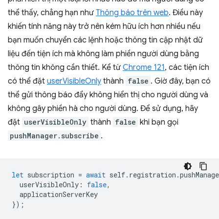
thể thấy, chẳng hạn như
Thông báo trên web
. Điều này
khiến tính năng này trở nên kém hữu ích hơn nhiều nếu
bạn muốn chuyển các lệnh hoặc thông tin cập nhật dữ
liệu đến tiện ích mà không làm phiền người dùng bằng
thông tin không cần thiết. Kể từ
Chrome 121
, các tiện ích
có thể đặt
userVisibleOnly
thành
false
. Giờ đây, bạn có
thể gửi thông báo đẩy không hiển thị cho người dùng và
không gây phiền hà cho người dùng. Để sử dụng, hãy
đặt
userVisibleOnly
thành
false
khi bạn gọi
pushManager.subscribe
.
let
subscription
=
await
self
.
registration
.
pushManage
userVisibleOnly
:
false
,
applicationServerKey
});