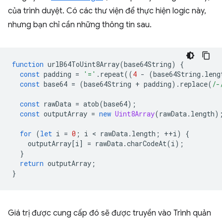
của trình duyệt. Có các thư viện để thực hiện logic này,
nhưng bạn chỉ cần những thông tin sau.
function
urlB64ToUint8Array
(
base64String
)
{
const
padding
=
'='
.
repeat
((
4
-
(
base64String
.
leng
const
base64
=
(
base64String
+
padding
).
replace
(
/-
const
rawData
=
atob
(
base64
);
const
outputArray
=
new
Uint8Array
(
rawData
.
length
)
for
(
let
i
=
0
;
i
 < 
rawData
.
length
;
++
i
)
{
outputArray
[
i
]
=
rawData
.
charCodeAt
(
i
);
}
return
outputArray
;
}
Giá trị được cung cấp đó sẽ được truyền vào Trình quản