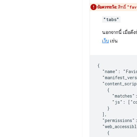
ข้อควรระวัง:
สิทธิ์
"fav
"tabs"
นอกจากนี้ เมื่อดึ
เว็บ
เช่น
{

  "name": "Favic
  "manifest_vers
  "content_scrip
    {

      "matches":
      "js": ["co
    }

  ],

  "permissions":
  "web_accessibl
    {
