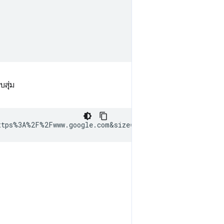
บสุ่ม