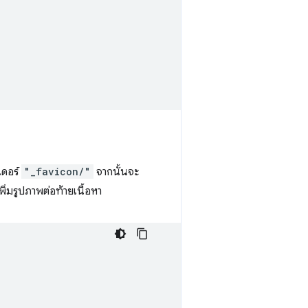
เดอร์
"_favicon/"
จากนั้นจะ
่มรูปภาพต่อท้ายเนื้อหา