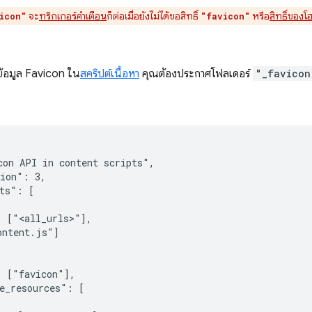
จะ
ทริกเกอร์คำเตือน
ก็ต่อเมื่อยังไม่ได้ขอสิทธิ์
หรือ
สิทธิ์ของโ
icon"
"favicon"
งข้อมูล Favicon ใน
สคริปต์เนื้อหา
คุณต้องประกาศโฟลเดอร์
"_favicon
on API in content scripts",

ion": 3,

ts": [

 ["<all_urls>"],

ntent.js"]

 ["favicon"],

e_resources": [
