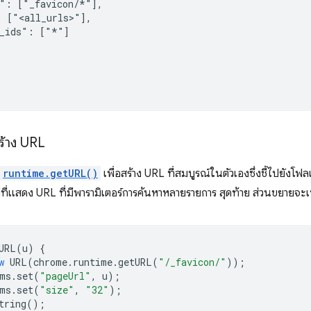
": ["_favicon/*"],

 ["<all_urls>"],

_ids": ["*"]

สร้าง URL
runtime.getURL()
เพื่อสร้าง URL ที่สมบูรณ์ในตัวเองซึ่งชี้ไปยังโฟล
ี่แสดง URL ที่มีพารามิเตอร์การค้นหาหลายรายการ สุดท้าย ส่วนขยายจะเพิ
URL
(
u
)
{
w
URL
(
chrome
.
runtime
.
getURL
(
"/_favicon/"
));
ms
.
set
(
"pageUrl"
,
u
);
ms
.
set
(
"size"
,
"32"
);
tring
();