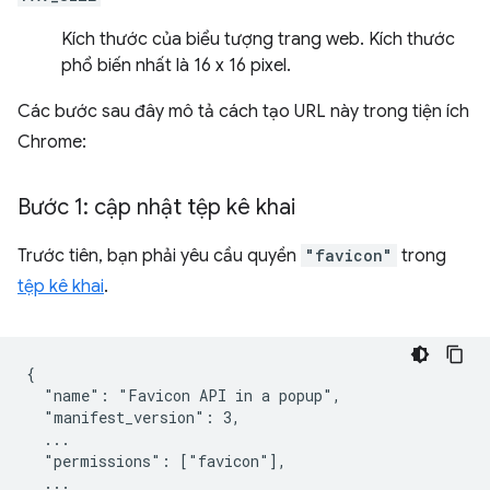
Kích thước của biểu tượng trang web. Kích thước
phổ biến nhất là 16 x 16 pixel.
Các bước sau đây mô tả cách tạo URL này trong tiện ích
Chrome:
Bước 1: cập nhật tệp kê khai
Trước tiên, bạn phải yêu cầu quyền
"favicon"
trong
tệp kê khai
.
{

  "name": "Favicon API in a popup",

  "manifest_version": 3,

  ...

  "permissions": ["favicon"],

  ...
