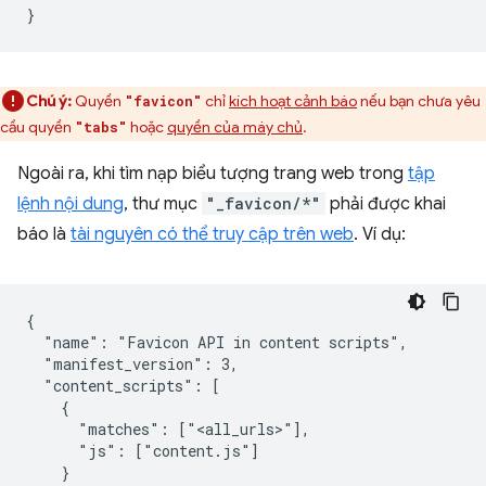
Chú ý:
Quyền
chỉ
kích hoạt cảnh báo
nếu bạn chưa yêu
"favicon"
cầu quyền
hoặc
quyền của máy chủ
.
"tabs"
Ngoài ra, khi tìm nạp biểu tượng trang web trong
tập
lệnh nội dung
, thư mục
"_favicon/*"
phải được khai
báo là
tài nguyên có thể truy cập trên web
. Ví dụ:
{

  "name": "Favicon API in content scripts",

  "manifest_version": 3,

  "content_scripts": [

    {

      "matches": ["<all_urls>"],

      "js": ["content.js"]

    }
