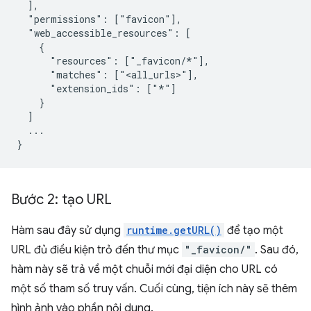
  ],

  "permissions": ["favicon"],

  "web_accessible_resources": [

    {

      "resources": ["_favicon/*"],

      "matches": ["<all_urls>"],

      "extension_ids": ["*"]

    }

  ]

  ...

Bước 2: tạo URL
Hàm sau đây sử dụng
runtime.getURL()
để tạo một
URL đủ điều kiện trỏ đến thư mục
"_favicon/"
. Sau đó,
hàm này sẽ trả về một chuỗi mới đại diện cho URL có
một số tham số truy vấn. Cuối cùng, tiện ích này sẽ thêm
hình ảnh vào phần nội dung.