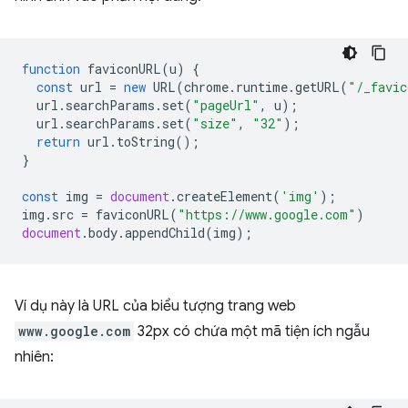
function
faviconURL
(
u
)
{
const
url
=
new
URL
(
chrome
.
runtime
.
getURL
(
"/_favic
url
.
searchParams
.
set
(
"pageUrl"
,
u
);
url
.
searchParams
.
set
(
"size"
,
"32"
);
return
url
.
toString
();
}
const
img
=
document
.
createElement
(
'img'
);
img
.
src
=
faviconURL
(
"https://www.google.com"
)
document
.
body
.
appendChild
(
img
);
Ví dụ này là URL của biểu tượng trang web
www.google.com
32px có chứa một mã tiện ích ngẫu
nhiên: