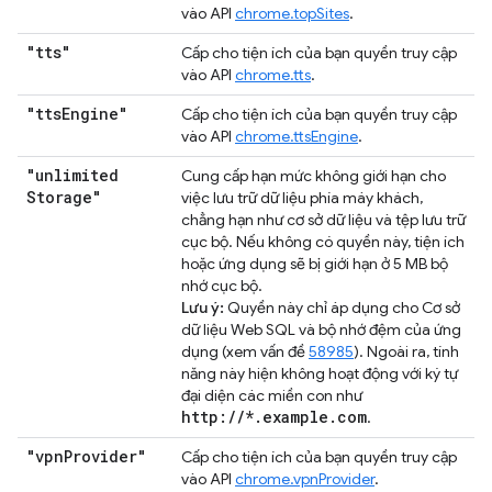
vào API
chrome.topSites
.
"tts"
Cấp cho tiện ích của bạn quyền truy cập
vào API
chrome.tts
.
"tts
Engine"
Cấp cho tiện ích của bạn quyền truy cập
vào API
chrome.ttsEngine
.
"unlimited
Cung cấp hạn mức không giới hạn cho
Storage"
việc lưu trữ dữ liệu phía máy khách,
chẳng hạn như cơ sở dữ liệu và tệp lưu trữ
cục bộ. Nếu không có quyền này, tiện ích
hoặc ứng dụng sẽ bị giới hạn ở 5 MB bộ
nhớ cục bộ.
Lưu ý:
Quyền này chỉ áp dụng cho Cơ sở
dữ liệu Web SQL và bộ nhớ đệm của ứng
dụng (xem vấn đề
58985
). Ngoài ra, tính
năng này hiện không hoạt động với ký tự
đại diện các miền con như
http://*.example.com
.
"vpn
Provider"
Cấp cho tiện ích của bạn quyền truy cập
vào API
chrome.vpnProvider
.