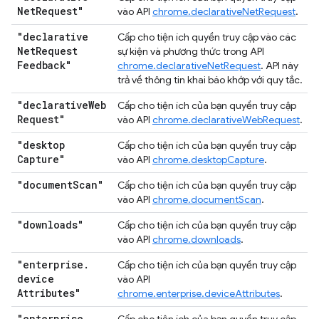
Net
Request"
vào API
chrome.declarativeNetRequest
.
"declarative
Cấp cho tiện ích quyền truy cập vào các
Net
Request
sự kiện và phương thức trong API
Feedback"
chrome.declarativeNetRequest
. API này
trả về thông tin khai báo khớp với quy tắc.
"declarative
Web
Cấp cho tiện ích của bạn quyền truy cập
Request"
vào API
chrome.declarativeWebRequest
.
"desktop
Cấp cho tiện ích của bạn quyền truy cập
Capture"
vào API
chrome.desktopCapture
.
"document
Scan"
Cấp cho tiện ích của bạn quyền truy cập
vào API
chrome.documentScan
.
"downloads"
Cấp cho tiện ích của bạn quyền truy cập
vào API
chrome.downloads
.
"enterprise
.
Cấp cho tiện ích của bạn quyền truy cập
device
vào API
Attributes"
chrome.enterprise.deviceAttributes
.
"enterprise
.