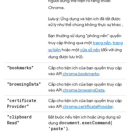
người dùng thể hiện rõ ràng thoát
Chrome.
Lưu ý:
Ứng dụng và tiện ích đã tắt được
xử lý như thể chúng không thực sự khác .
Bạn thường sử dụng "phông nền" quyền
truy cập thông qua một
trang nền
,
trang
sự kiện
hoặc một
cửa sổ nền
(đối với ứng
dụng được lưu trữ).
"bookmarks"
Cấp cho tiện ích của bạn quyền truy cập
vào API
chrome.bookmarks
.
"browsing
Data"
Cấp cho tiện ích của bạn quyền truy cập
vào API
chrome.browsingData
.
"certificate
Cấp cho tiện ích của bạn quyền truy cập
Provider"
vào API
chrome.certificateProvider
.
"clipboard
Bắt buộc nếu tiện ích hoặc ứng dụng sử
Read"
document
.
execCommand(
dụng
'paste')
.