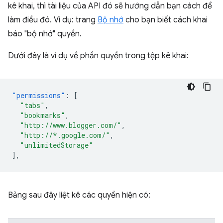
kê khai, thì tài liệu của API đó sẽ hướng dẫn bạn cách để
làm điều đó. Ví dụ: trang
Bộ nhớ
cho bạn biết cách khai
báo "bộ nhớ" quyền.
Dưới đây là ví dụ về phần quyền trong tệp kê khai:
"permissions"
:
[
"tabs"
,
"bookmarks"
,
"http://www.blogger.com/"
,
"http://*.google.com/"
,
"unlimitedStorage"
],
Bảng sau đây liệt kê các quyền hiện có: