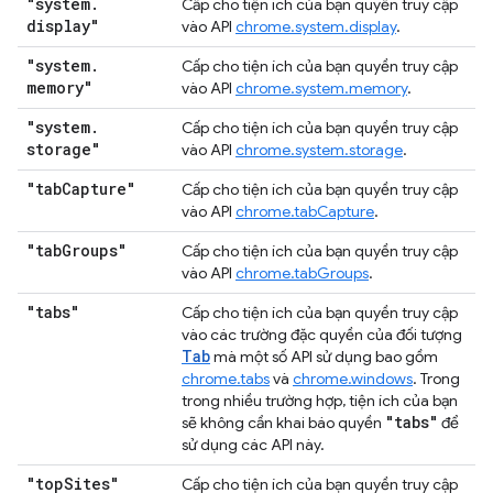
"system
.
Cấp cho tiện ích của bạn quyền truy cập
display"
vào API
chrome.system.display
.
"system
.
Cấp cho tiện ích của bạn quyền truy cập
memory"
vào API
chrome.system.memory
.
"system
.
Cấp cho tiện ích của bạn quyền truy cập
storage"
vào API
chrome.system.storage
.
"tab
Capture"
Cấp cho tiện ích của bạn quyền truy cập
vào API
chrome.tabCapture
.
"tab
Groups"
Cấp cho tiện ích của bạn quyền truy cập
vào API
chrome.tabGroups
.
"tabs"
Cấp cho tiện ích của bạn quyền truy cập
vào các trường đặc quyền của đối tượng
Tab
mà một số API sử dụng bao gồm
chrome.tabs
và
chrome.windows
. Trong
trong nhiều trường hợp, tiện ích của bạn
"tabs"
sẽ không cần khai báo quyền
để
sử dụng các API này.
"top
Sites"
Cấp cho tiện ích của bạn quyền truy cập