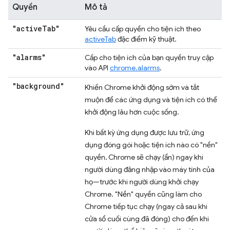
Quyền
Mô tả
"active
Tab"
Yêu cầu cấp quyền cho tiện ích theo
activeTab
đặc điểm kỹ thuật.
"alarms"
Cấp cho tiện ích của bạn quyền truy cập
vào API
chrome.alarms
.
"background"
Khiến Chrome khởi động sớm và tắt
muộn để các ứng dụng và tiện ích có thể
khởi động lâu hơn cuộc sống.
Khi bất kỳ ứng dụng được lưu trữ, ứng
dụng đóng gói hoặc tiện ích nào có "nền"
quyền, Chrome sẽ chạy (ẩn) ngay khi
người dùng đăng nhập vào máy tính của
họ—trước khi người dùng khởi chạy
Chrome. "Nền" quyền cũng làm cho
Chrome tiếp tục chạy (ngay cả sau khi
cửa sổ cuối cùng đã đóng) cho đến khi