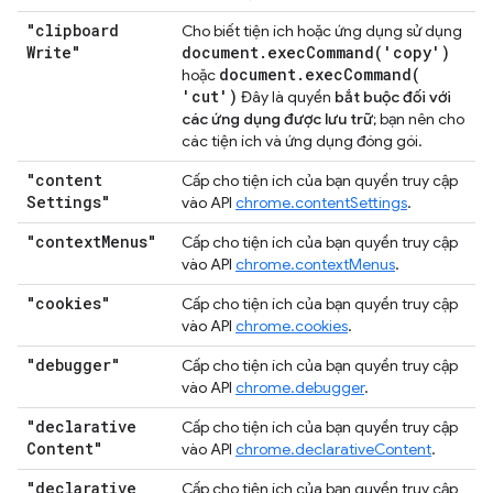
"clipboard
Cho biết tiện ích hoặc ứng dụng sử dụng
Write"
document
.
execCommand(
'copy')
document
.
execCommand(
hoặc
'cut')
Đây là quyền
bắt buộc đối với
các ứng dụng được lưu trữ
; bạn nên cho
các tiện ích và ứng dụng đóng gói.
"content
Cấp cho tiện ích của bạn quyền truy cập
Settings"
vào API
chrome.contentSettings
.
"context
Menus"
Cấp cho tiện ích của bạn quyền truy cập
vào API
chrome.contextMenus
.
"cookies"
Cấp cho tiện ích của bạn quyền truy cập
vào API
chrome.cookies
.
"debugger"
Cấp cho tiện ích của bạn quyền truy cập
vào API
chrome.debugger
.
"declarative
Cấp cho tiện ích của bạn quyền truy cập
Content"
vào API
chrome.declarativeContent
.
"declarative
Cấp cho tiện ích của bạn quyền truy cập