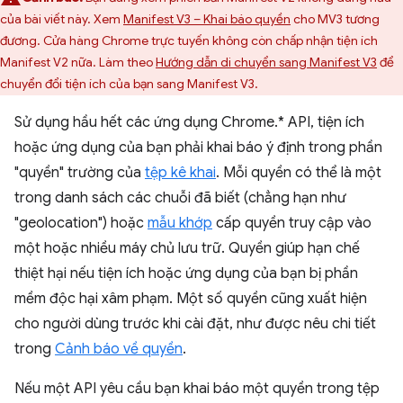
của bài viết này. Xem
Manifest V3 – Khai báo quyền
cho MV3 tương
đương. Cửa hàng Chrome trực tuyến không còn chấp nhận tiện ích
Manifest V2 nữa. Làm theo
Hướng dẫn di chuyển sang Manifest V3
để
chuyển đổi tiện ích của bạn sang Manifest V3.
Sử dụng hầu hết các ứng dụng Chrome.* API, tiện ích
hoặc ứng dụng của bạn phải khai báo ý định trong phần
"quyền" trường của
tệp kê khai
. Mỗi quyền có thể là một
trong danh sách các chuỗi đã biết (chẳng hạn như
"geolocation") hoặc
mẫu khớp
cấp quyền truy cập vào
một hoặc nhiều máy chủ lưu trữ. Quyền giúp hạn chế
thiệt hại nếu tiện ích hoặc ứng dụng của bạn bị phần
mềm độc hại xâm phạm. Một số quyền cũng xuất hiện
cho người dùng trước khi cài đặt, như được nêu chi tiết
trong
Cảnh báo về quyền
.
Nếu một API yêu cầu bạn khai báo một quyền trong tệp