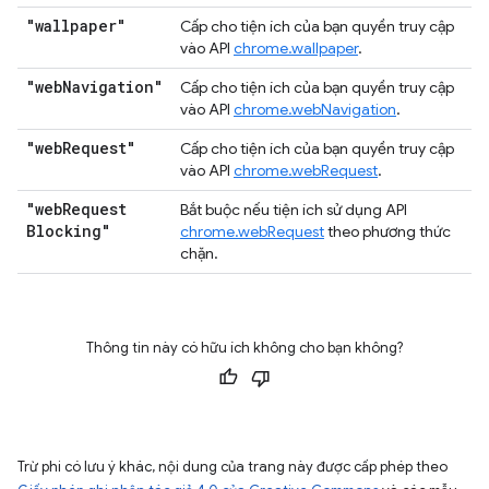
"wallpaper"
Cấp cho tiện ích của bạn quyền truy cập
vào API
chrome.wallpaper
.
"web
Navigation"
Cấp cho tiện ích của bạn quyền truy cập
vào API
chrome.webNavigation
.
"web
Request"
Cấp cho tiện ích của bạn quyền truy cập
vào API
chrome.webRequest
.
"web
Request
Bắt buộc nếu tiện ích sử dụng API
Blocking"
chrome.webRequest
theo phương thức
chặn.
Thông tin này có hữu ích không cho bạn không?
Trừ phi có lưu ý khác, nội dung của trang này được cấp phép theo