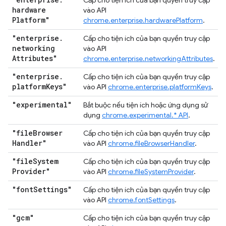
Cấp cho tiện ích của bạn quyền truy cập
hardware
vào API
Platform"
chrome.enterprise.hardwarePlatform
.
"enterprise
.
Cấp cho tiện ích của bạn quyền truy cập
networking
vào API
Attributes"
chrome.enterprise.networkingAttributes
.
"enterprise
.
Cấp cho tiện ích của bạn quyền truy cập
platform
Keys"
vào API
chrome.enterprise.platformKeys
.
"experimental"
Bắt buộc nếu tiện ích hoặc ứng dụng sử
dụng
chrome.experimental.* API
.
"file
Browser
Cấp cho tiện ích của bạn quyền truy cập
Handler"
vào API
chrome.fileBrowserHandler
.
"file
System
Cấp cho tiện ích của bạn quyền truy cập
Provider"
vào API
chrome.fileSystemProvider
.
"font
Settings"
Cấp cho tiện ích của bạn quyền truy cập
vào API
chrome.fontSettings
.
"gcm"
Cấp cho tiện ích của bạn quyền truy cập