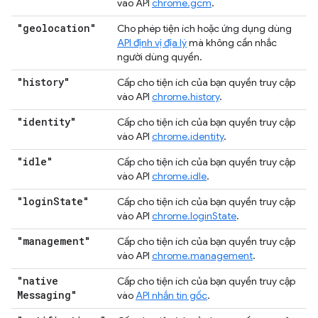
vào API
chrome.gcm
.
"geolocation"
Cho phép tiện ích hoặc ứng dụng dùng
API định vị địa lý
mà không cần nhắc
người dùng quyền.
"history"
Cấp cho tiện ích của bạn quyền truy cập
vào API
chrome.history
.
"identity"
Cấp cho tiện ích của bạn quyền truy cập
vào API
chrome.identity
.
"idle"
Cấp cho tiện ích của bạn quyền truy cập
vào API
chrome.idle
.
"login
State"
Cấp cho tiện ích của bạn quyền truy cập
vào API
chrome.loginState
.
"management"
Cấp cho tiện ích của bạn quyền truy cập
vào API
chrome.management
.
"native
Cấp cho tiện ích của bạn quyền truy cập
Messaging"
vào
API nhắn tin gốc
.