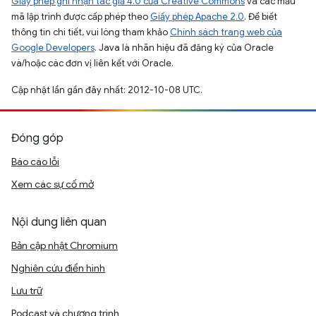
Giấy phép ghi nhận tác giả 4.0 của Creative Commons
và các mẫu
mã lập trình được cấp phép theo
Giấy phép Apache 2.0
. Để biết
thông tin chi tiết, vui lòng tham khảo
Chính sách trang web của
Google Developers
. Java là nhãn hiệu đã đăng ký của Oracle
và/hoặc các đơn vị liên kết với Oracle.
Cập nhật lần gần đây nhất: 2012-10-08 UTC.
Đóng góp
Báo cáo lỗi
Xem các sự cố mở
Nội dung liên quan
Bản cập nhật Chromium
Nghiên cứu điển hình
Lưu trữ
Podcast và chương trình