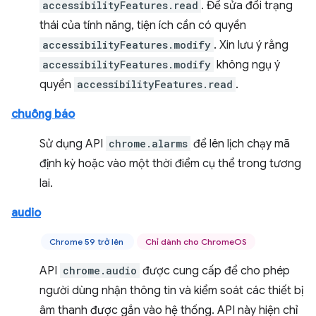
accessibilityFeatures.read
. Để sửa đổi trạng
thái của tính năng, tiện ích cần có quyền
accessibilityFeatures.modify
. Xin lưu ý rằng
accessibilityFeatures.modify
không ngụ ý
quyền
accessibilityFeatures.read
.
chuông báo
Sử dụng API
chrome.alarms
để lên lịch chạy mã
định kỳ hoặc vào một thời điểm cụ thể trong tương
lai.
audio
Chrome 59 trở lên
Chỉ dành cho ChromeOS
API
chrome.audio
được cung cấp để cho phép
người dùng nhận thông tin và kiểm soát các thiết bị
âm thanh được gắn vào hệ thống. API này hiện chỉ