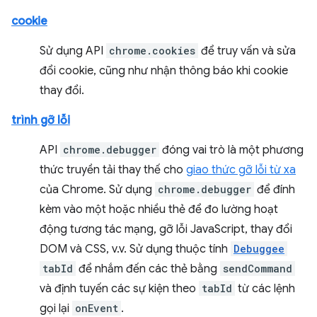
cookie
Sử dụng API
chrome.cookies
để truy vấn và sửa
đổi cookie, cũng như nhận thông báo khi cookie
thay đổi.
trình gỡ lỗi
API
chrome.debugger
đóng vai trò là một phương
thức truyền tải thay thế cho
giao thức gỡ lỗi từ xa
của Chrome. Sử dụng
chrome.debugger
để đính
kèm vào một hoặc nhiều thẻ để đo lường hoạt
động tương tác mạng, gỡ lỗi JavaScript, thay đổi
DOM và CSS, v.v. Sử dụng thuộc tính
Debuggee
tabId
để nhắm đến các thẻ bằng
sendCommand
và định tuyến các sự kiện theo
tabId
từ các lệnh
gọi lại
onEvent
.