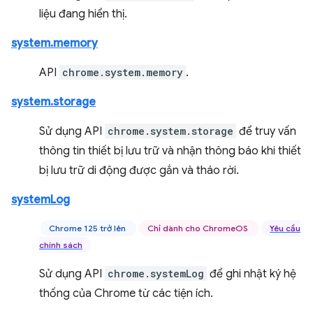
liệu đang hiển thị.
system.memory
API
chrome.system.memory
.
system.storage
Sử dụng API
chrome.system.storage
để truy vấn
thông tin thiết bị lưu trữ và nhận thông báo khi thiết
bị lưu trữ di động được gắn và tháo rời.
systemLog
Chrome 125 trở lên
Chỉ dành cho ChromeOS
Yêu cầu
chính sách
Sử dụng API
chrome.systemLog
để ghi nhật ký hệ
thống của Chrome từ các tiện ích.