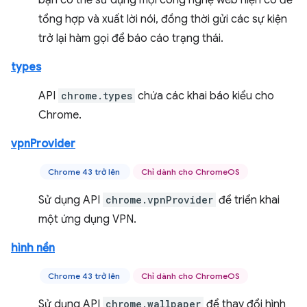
bạn có thể sử dụng mọi công nghệ web hiện có để
tổng hợp và xuất lời nói, đồng thời gửi các sự kiện
trở lại hàm gọi để báo cáo trạng thái.
types
API
chrome.types
chứa các khai báo kiểu cho
Chrome.
vpnProvider
Chrome 43 trở lên
Chỉ dành cho ChromeOS
Sử dụng API
chrome.vpnProvider
để triển khai
một ứng dụng VPN.
hình nền
Chrome 43 trở lên
Chỉ dành cho ChromeOS
Sử dụng API
chrome.wallpaper
để thay đổi hình