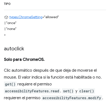
TIPO
types.ChromeSetting
<
"allowed"
|
"once"
|
"none"
>
autoclick
Solo para ChromeOS.
Clic automático después de que deja de moverse el
mouse. El valor indica si la función está habilitada o no.
get()
requiere el permiso
accessibilityFeatures.read
.
set()
y
clear()
requieren el permiso
accessibilityFeatures.modify
.