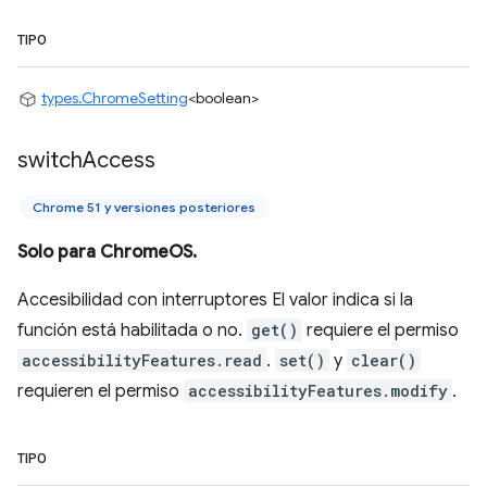
TIPO
types.ChromeSetting
<boolean>
switch
Access
Chrome 51 y versiones posteriores
Solo para ChromeOS.
Accesibilidad con interruptores El valor indica si la
función está habilitada o no.
get()
requiere el permiso
accessibilityFeatures.read
.
set()
y
clear()
requieren el permiso
accessibilityFeatures.modify
.
TIPO