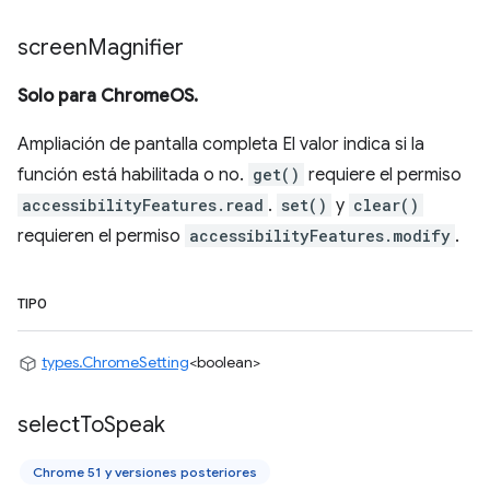
screen
Magnifier
Solo para ChromeOS.
Ampliación de pantalla completa El valor indica si la
función está habilitada o no.
get()
requiere el permiso
accessibilityFeatures.read
.
set()
y
clear()
requieren el permiso
accessibilityFeatures.modify
.
TIPO
types.ChromeSetting
<boolean>
select
To
Speak
Chrome 51 y versiones posteriores